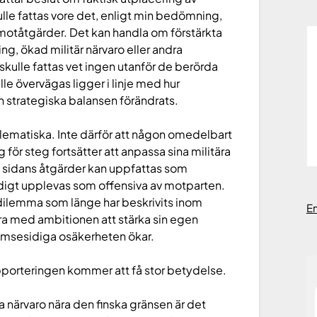
lle fattas vore det, enligt min bedömning,
 motåtgärder. Det kan handla om förstärkta
g, ökad militär närvaro eller andra
skulle fattas vet ingen utanför de berörda
le övervägas ligger i linje med hur
n strategiska balansen förändrats.
lematiska. Inte därför att någon omedelbart
g för steg fortsätter att anpassa sina militära
a sidans åtgärder kan uppfattas som
igt upplevas som offensiva av motparten.
sdilemma som länge har beskrivits inom
E
era med ambitionen att stärka sin egen
n ömsesidiga osäkerheten ökar.
rapporteringen kommer att få stor betydelse.
a närvaro nära den finska gränsen är det