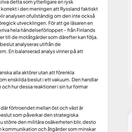
riva detta som ytterligare en rysk
korrekt i den meningen att Ryssland faktiskt
blir analysen ofullständig om den inte också
öregick utvecklingen. För att ge läsaren en
riva hela händelseförloppet – från Finlands
 till de motåtgärder som därefter kan följa.
eslut analyseras utifrån de
. En balanserad analys vinner på att
ranska alla aktörer utan att förenkla
 om enskilda beslut i ett vakuum. Den handlar
och hur dessa reaktioner i sin tur formar
 där förtroendet mellan öst och väst är
eslut som påverkar den strategiska
 större den militära osäkerheten blir, desto
pen kommunikation och åtgärder som minskar