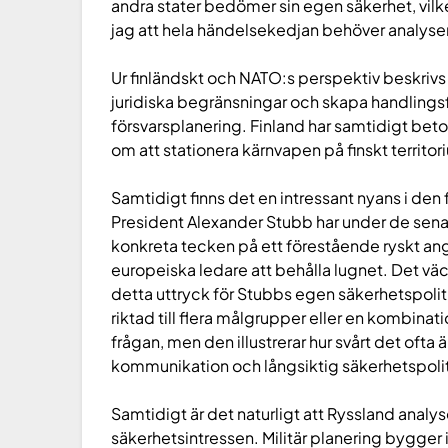
andra stater bedömer sin egen säkerhet, vilket 
jag att hela händelsekedjan behöver analyse
Ur finländskt och NATO:s perspektiv beskrivs
juridiska begränsningar och skapa handling
försvarsplanering. Finland har samtidigt beto
om att stationera kärnvapen på finskt territori
Samtidigt finns det en intressant nyans i de
President Alexander Stubb har under de senas
konkreta tecken på ett förestående ryskt a
europeiska ledare att behålla lugnet. Det väck
detta uttryck för Stubbs egen säkerhetspol
riktad till flera målgrupper eller en kombinat
frågan, men den illustrerar hur svårt det ofta är
kommunikation och långsiktig säkerhetspolit
Samtidigt är det naturligt att Ryssland analy
säkerhetsintressen. Militär planering bygger