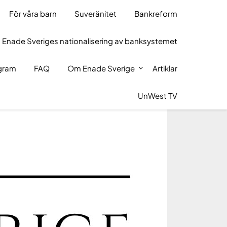
För våra barn
Suveränitet
Bankreform
 Enade Sveriges nationalisering av banksystemet
ogram
FAQ
Om Enade Sverige
Artiklar
UnWest TV