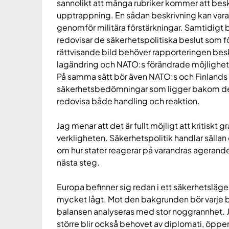
sannolikt att många rubriker kommer att besk
upptrappning. En sådan beskrivning kan vara 
genomför militära förstärkningar. Samtidigt 
redovisar de säkerhetspolitiska beslut som f
rättvisande bild behöver rapporteringen besk
lagändring och NATO:s förändrade möjligheter
På samma sätt bör även NATO:s och Finlands b
säkerhetsbedömningar som ligger bakom dem
redovisa både handling och reaktion.
Jag menar att det är fullt möjligt att kritiskt g
verkligheten. Säkerhetspolitik handlar sällan
om hur stater reagerar på varandras agerande 
nästa steg.
Europa befinner sig redan i ett säkerhetsläge
mycket lågt. Mot den bakgrunden bör varje b
balansen analyseras med stor noggrannhet. Ju
större blir också behovet av diplomati, öp