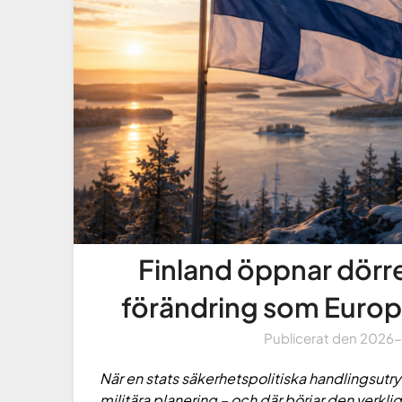
Finland öppnar dörre
förändring som Europa
Publicerat den
2026
När en stats säkerhetspolitiska handlingsu
militära planering – och där börjar den verkli