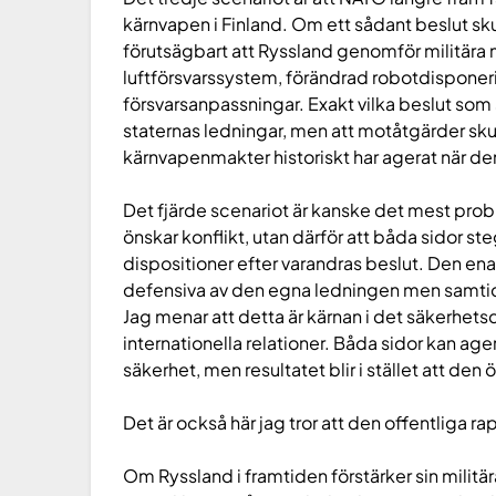
kärnvapen i Finland. Om ett sådant beslut sku
förutsägbart att Ryssland genomför militära
luftförsvarssystem, förändrad robotdisponerin
försvarsanpassningar. Exakt vilka beslut som 
staternas ledningar, men att motåtgärder skul
kärnvapenmakter historiskt har agerat när de
Det fjärde scenariot är kanske det mest prob
önskar konflikt, utan därför att båda sidor ste
dispositioner efter varandras beslut. Den en
defensiva av den egna ledningen men samtid
Jag menar att detta är kärnan i det säkerhet
internationella relationer. Båda sidor kan ag
säkerhet, men resultatet blir i stället att de
Det är också här jag tror att den offentliga 
Om Ryssland i framtiden förstärker sin militär