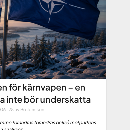
n för kärnvapen – en
 inte bör underskatta
-06-28
av
Bo Jonsson
trymme förändras förändras också motpartens
ga analysen.