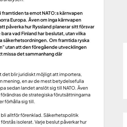
tt i framtiden ta emot NATO:s kärnvapen
 norra Europa. Även om inga kärnvapen
tt påverka hur Ryssland planerar sitt försvar
 bara vad Finland har beslutat, utan vilka
ka säkerhetsordningen. Om framtida ryska
n” utan att den föregående utvecklingen
 att missa det sammanhang där
 det blir juridiskt möjligt att importera,
min mening, en av de mest betydelsefulla
opa sedan landet anslöt sig till NATO. Även
 förändras de strategiska förutsättningarna
förhålla sig till.
 bli alltför förenklad. Säkerhetspolitik
förstås isolerat. Varje beslut påverkar hur