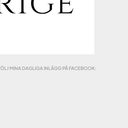
FÖLJ MINA DAGLIGA INLÄGG PÅ FACEBOOK: