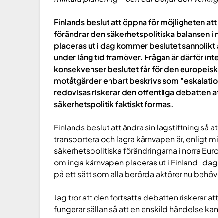
Finlands beslut att öppna för möjligheten a
förändrar den säkerhetspolitiska balansen i
placeras ut i dag kommer beslutet sannolikt a
under lång tid framöver. Frågan är därför inte
konsekvenser beslutet får för den europeis
motåtgärder enbart beskrivs som ”eskalatio
redovisas riskerar den offentliga debatten
säkerhetspolitik faktiskt formas.
Finlands beslut att ändra sin lagstiftning så att
transportera och lagra kärnvapen är, enligt 
säkerhetspolitiska förändringarna i norra Eur
om inga kärnvapen placeras ut i Finland i dag
på ett sätt som alla berörda aktörer nu behöver 
Jag tror att den fortsatta debatten riskerar att
fungerar sällan så att en enskild händelse kan 