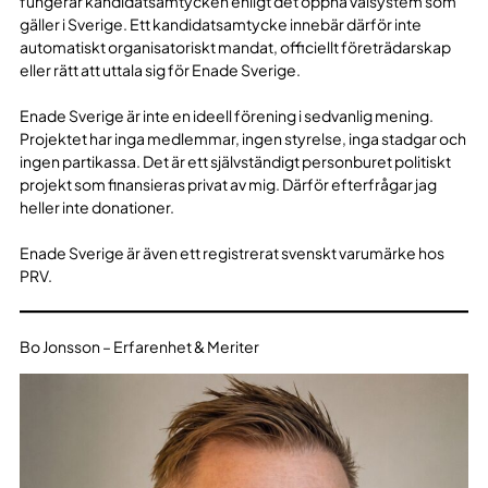
fungerar kandidatsamtycken enligt det öppna valsystem som
gäller i Sverige. Ett kandidatsamtycke innebär därför inte
automatiskt organisatoriskt mandat, officiellt företrädarskap
eller rätt att uttala sig för Enade Sverige.
Enade Sverige är inte en ideell förening i sedvanlig mening.
Projektet har inga medlemmar, ingen styrelse, inga stadgar och
ingen partikassa. Det är ett självständigt personburet politiskt
projekt som finansieras privat av mig. Därför efterfrågar jag
heller inte donationer.
Enade Sverige är även ett registrerat svenskt varumärke hos
PRV.
Bo Jonsson – Erfarenhet & Meriter