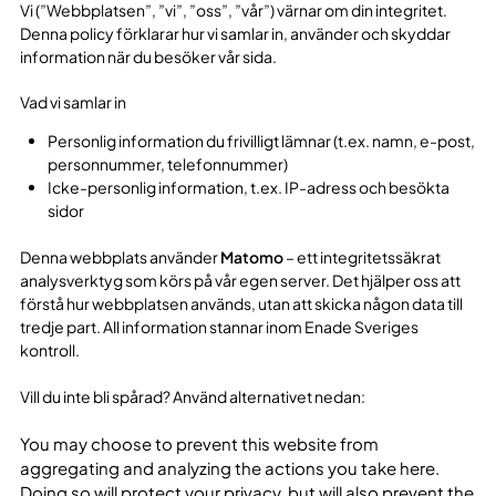
Vi (”Webbplatsen”, ”vi”, ”oss”, ”vår”) värnar om din integritet.
Denna policy förklarar hur vi samlar in, använder och skyddar
information när du besöker vår sida.
Vad vi samlar in
Personlig information du frivilligt lämnar (t.ex. namn, e-post,
personnummer, telefonnummer)
Icke-personlig information, t.ex. IP-adress och besökta
sidor
Denna webbplats använder
Matomo
– ett integritetssäkrat
analysverktyg som körs på vår egen server. Det hjälper oss att
förstå hur webbplatsen används, utan att skicka någon data till
tredje part. All information stannar inom Enade Sveriges
kontroll.
Vill du inte bli spårad? Använd alternativet nedan:
You may choose to prevent this website from
aggregating and analyzing the actions you take here.
Doing so will protect your privacy, but will also prevent the