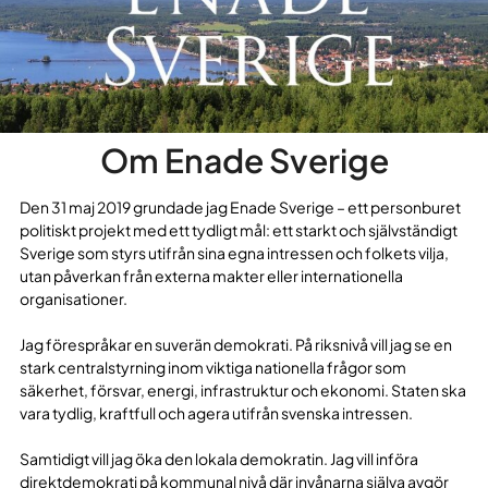
Om Enade Sverige
Den 31 maj 2019 grundade jag Enade Sverige – ett personburet
politiskt projekt med ett tydligt mål: ett starkt och självständigt
Sverige som styrs utifrån sina egna intressen och folkets vilja,
utan påverkan från externa makter eller internationella
organisationer.
Jag förespråkar en suverän demokrati. På riksnivå vill jag se en
stark centralstyrning inom viktiga nationella frågor som
säkerhet, försvar, energi, infrastruktur och ekonomi. Staten ska
vara tydlig, kraftfull och agera utifrån svenska intressen.
Samtidigt vill jag öka den lokala demokratin. Jag vill införa
direktdemokrati på kommunal nivå där invånarna själva avgör