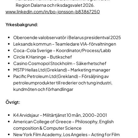
Region Dalarna och riksdagsvalet 2026.
www.linkedin.com/in/bo-jonsson-b83867250
Yrkesbakgrund:
Oberoende valobservatör i Belarus presidentval 2025
Leksands kommun – Teamledare VIA-förvaltningen
Coca-Cola Sverige – Koordinator/Process/Labb
Circle K Haninge – Butikschef
Casino Cosmopol Stockholm – Säkerhetschef
MSTP Hellas Ltd (Grekland) – Marketing manager
Pacific Petroleum Ltd (Grekland) – Försäljning av
petroleumprodukter till rederier och tung industri,
kundmöten och förhandlingar
Övrigt:
K4 Arvidsjaur – Militärtjänst 10 mån, 2000–2001
American College of Greece – Philosophy, English
composition & Computer Science
New York Film Academy, Los Angeles – Acting for Film