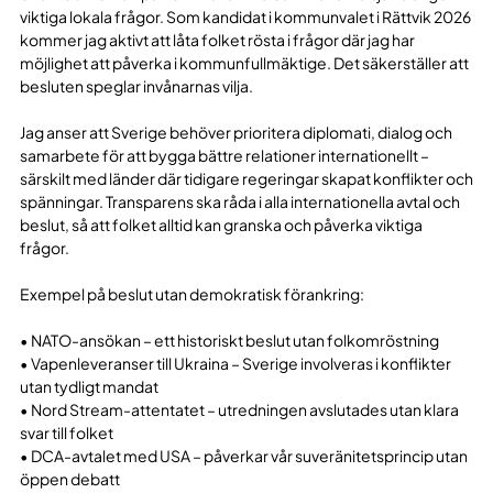
viktiga lokala frågor. Som kandidat i kommunvalet i Rättvik 2026
kommer jag aktivt att låta folket rösta i frågor där jag har
möjlighet att påverka i kommunfullmäktige. Det säkerställer att
besluten speglar invånarnas vilja.
Jag anser att Sverige behöver prioritera diplomati, dialog och
samarbete för att bygga bättre relationer internationellt –
särskilt med länder där tidigare regeringar skapat konflikter och
spänningar. Transparens ska råda i alla internationella avtal och
beslut, så att folket alltid kan granska och påverka viktiga
frågor.
Exempel på beslut utan demokratisk förankring:
• NATO-ansökan – ett historiskt beslut utan folkomröstning
• Vapenleveranser till Ukraina – Sverige involveras i konflikter
utan tydligt mandat
• Nord Stream-attentatet – utredningen avslutades utan klara
svar till folket
• DCA-avtalet med USA – påverkar vår suveränitetsprincip utan
öppen debatt