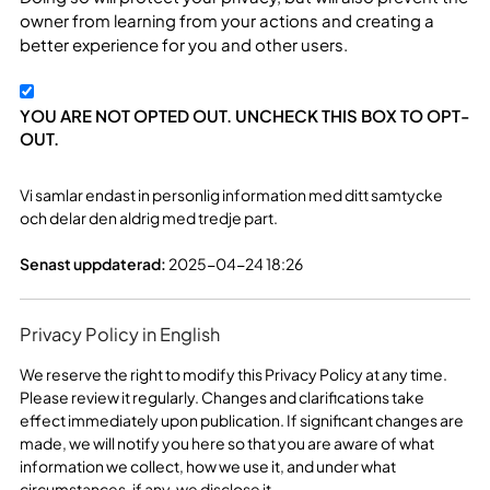
owner from learning from your actions and creating a
better experience for you and other users.
YOU ARE NOT OPTED OUT. UNCHECK THIS BOX TO OPT-
OUT.
Vi samlar endast in personlig information med ditt samtycke
och delar den aldrig med tredje part.
Senast uppdaterad:
2025-04-24 18:26
Privacy Policy in English
We reserve the right to modify this Privacy Policy at any time.
Please review it regularly. Changes and clarifications take
effect immediately upon publication. If significant changes are
made, we will notify you here so that you are aware of what
information we collect, how we use it, and under what
circumstances, if any, we disclose it.