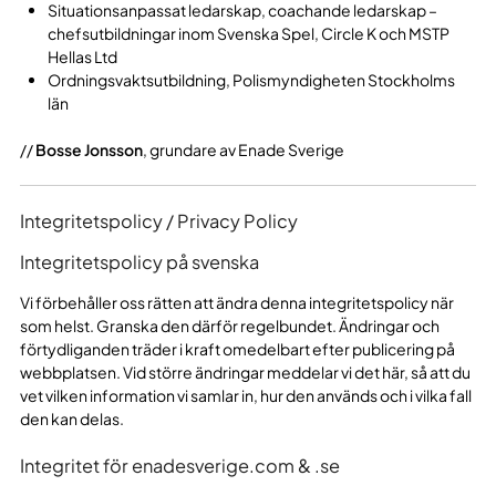
Situationsanpassat ledarskap, coachande ledarskap –
chefsutbildningar inom Svenska Spel, Circle K och MSTP
Hellas Ltd
Ordningsvaktsutbildning, Polismyndigheten Stockholms
län
//
Bosse Jonsson
, grundare av Enade Sverige
Integritetspolicy / Privacy Policy
Integritetspolicy på svenska
Vi förbehåller oss rätten att ändra denna integritetspolicy när
som helst. Granska den därför regelbundet. Ändringar och
förtydliganden träder i kraft omedelbart efter publicering på
webbplatsen. Vid större ändringar meddelar vi det här, så att du
vet vilken information vi samlar in, hur den används och i vilka fall
den kan delas.
Integritet för enadesverige.com & .se