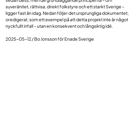
sedan dess, men de grundläggande principerna – om
suveränitet, rättvisa, direkt folkstyre och ett starkt Sverige –
ligger fast än idag. Nedan följer det ursprungliga dokumentet,
oredigerat, som ett exempel på att detta projekt inte är något
nyckfullt infall – utan en konsekvent och långsiktig idé.
2025-05-12 / Bo Jonsson för Enade Sverige