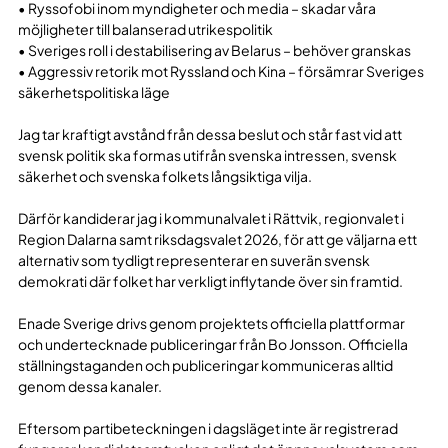
• Ryssofobi inom myndigheter och media – skadar våra
möjligheter till balanserad utrikespolitik
• Sveriges roll i destabilisering av Belarus – behöver granskas
• Aggressiv retorik mot Ryssland och Kina – försämrar Sveriges
säkerhetspolitiska läge
Jag tar kraftigt avstånd från dessa beslut och står fast vid att
svensk politik ska formas utifrån svenska intressen, svensk
säkerhet och svenska folkets långsiktiga vilja.
Därför kandiderar jag i kommunalvalet i Rättvik, regionvalet i
Region Dalarna samt riksdagsvalet 2026, för att ge väljarna ett
alternativ som tydligt representerar en suverän svensk
demokrati där folket har verkligt inflytande över sin framtid.
Enade Sverige drivs genom projektets officiella plattformar
och undertecknade publiceringar från Bo Jonsson. Officiella
ställningstaganden och publiceringar kommuniceras alltid
genom dessa kanaler.
Eftersom partibeteckningen i dagsläget inte är registrerad