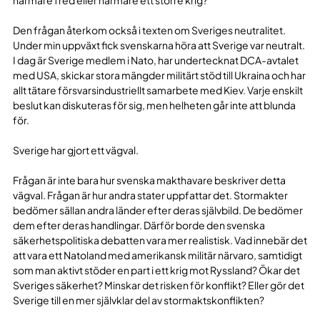
Den frågan återkom också i texten om Sveriges neutralitet.
Under min uppväxt fick svenskarna höra att Sverige var neutralt.
I dag är Sverige medlem i Nato, har undertecknat DCA-avtalet
med USA, skickar stora mängder militärt stöd till Ukraina och har
allt tätare försvarsindustriellt samarbete med Kiev. Varje enskilt
beslut kan diskuteras för sig, men helheten går inte att blunda
för.
Sverige har gjort ett vägval.
Frågan är inte bara hur svenska makthavare beskriver detta
vägval. Frågan är hur andra stater uppfattar det. Stormakter
bedömer sällan andra länder efter deras självbild. De bedömer
dem efter deras handlingar. Därför borde den svenska
säkerhetspolitiska debatten vara mer realistisk. Vad innebär det
att vara ett Natoland med amerikansk militär närvaro, samtidigt
som man aktivt stöder en part i ett krig mot Ryssland? Ökar det
Sveriges säkerhet? Minskar det risken för konflikt? Eller gör det
Sverige till en mer självklar del av stormaktskonflikten?