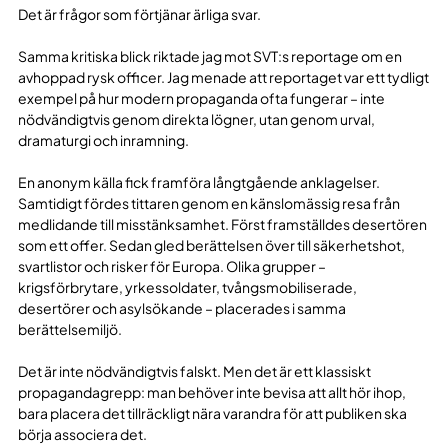
Det är frågor som förtjänar ärliga svar.
Samma kritiska blick riktade jag mot SVT:s reportage om en
avhoppad rysk officer. Jag menade att reportaget var ett tydligt
exempel på hur modern propaganda ofta fungerar – inte
nödvändigtvis genom direkta lögner, utan genom urval,
dramaturgi och inramning.
En anonym källa fick framföra långtgående anklagelser.
Samtidigt fördes tittaren genom en känslomässig resa från
medlidande till misstänksamhet. Först framställdes desertören
som ett offer. Sedan gled berättelsen över till säkerhetshot,
svartlistor och risker för Europa. Olika grupper –
krigsförbrytare, yrkessoldater, tvångsmobiliserade,
desertörer och asylsökande – placerades i samma
berättelsemiljö.
Det är inte nödvändigtvis falskt. Men det är ett klassiskt
propagandagrepp: man behöver inte bevisa att allt hör ihop,
bara placera det tillräckligt nära varandra för att publiken ska
börja associera det.