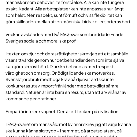
människor som behöver lite förståelse. Alla kan inte fungera
exakt likadant. Alla arbetsplatser kan inte anpassas hur långt
som helst. Men respekt, sunt förnuft och viss flexibilitet kan
göra skillnaden mellan att en människa bidrar eller sorteras bort.
Veckan avslutades med två FAQ-svar som breddade Enade
Sveriges sociala och moraliska profil.
I texten om djur och deras rättigheter skrev jag att ett samhälle
visar sitt värde genom hur det behandlar dem som inte själva
kan göra sin röst hörd. Djur ska behandlas med respekt,
värdighet och omsorg. Onödigt lidande ska motverkas.
Svenskt jordbruk med höga krav på djurvälfärd ska inte
konkurreras ut av import från länder med betydligt sämre
standard. Naturen är inte bara en resurs, utan ett arv vi lånar av
kommande generationer.
Empati är inte en svaghet. Den är ett tecken på civilisation.
I FAQ-svaret om mäns våld mot kvinnor skrev jag att varje kvinna
ska kunna känna sig trygg – i hemmet, på arbetsplatsen, på
gatan och i sina relationer. Jag fördömer fysiskt, psykiskt,