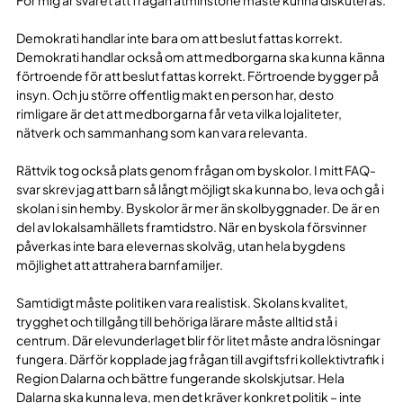
Demokrati handlar inte bara om att beslut fattas korrekt.
Demokrati handlar också om att medborgarna ska kunna känna
förtroende för att beslut fattas korrekt. Förtroende bygger på
insyn. Och ju större offentlig makt en person har, desto
rimligare är det att medborgarna får veta vilka lojaliteter,
nätverk och sammanhang som kan vara relevanta.
Rättvik tog också plats genom frågan om byskolor. I mitt FAQ-
svar skrev jag att barn så långt möjligt ska kunna bo, leva och gå i
skolan i sin hemby. Byskolor är mer än skolbyggnader. De är en
del av lokalsamhällets framtidstro. När en byskola försvinner
påverkas inte bara elevernas skolväg, utan hela bygdens
möjlighet att attrahera barnfamiljer.
Samtidigt måste politiken vara realistisk. Skolans kvalitet,
trygghet och tillgång till behöriga lärare måste alltid stå i
centrum. Där elevunderlaget blir för litet måste andra lösningar
fungera. Därför kopplade jag frågan till avgiftsfri kollektivtrafik i
Region Dalarna och bättre fungerande skolskjutsar. Hela
Dalarna ska kunna leva, men det kräver konkret politik – inte