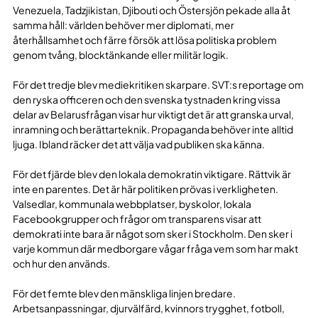
Venezuela, Tadzjikistan, Djibouti och Östersjön pekade alla åt
samma håll: världen behöver mer diplomati, mer
återhållsamhet och färre försök att lösa politiska problem
genom tvång, blocktänkande eller militär logik.
För det tredje blev mediekritiken skarpare. SVT:s reportage om
den ryska officeren och den svenska tystnaden kring vissa
delar av Belarusfrågan visar hur viktigt det är att granska urval,
inramning och berättarteknik. Propaganda behöver inte alltid
ljuga. Ibland räcker det att välja vad publiken ska känna.
För det fjärde blev den lokala demokratin viktigare. Rättvik är
inte en parentes. Det är här politiken prövas i verkligheten.
Valsedlar, kommunala webbplatser, byskolor, lokala
Facebookgrupper och frågor om transparens visar att
demokrati inte bara är något som sker i Stockholm. Den sker i
varje kommun där medborgare vågar fråga vem som har makt
och hur den används.
För det femte blev den mänskliga linjen bredare.
Arbetsanpassningar, djurvälfärd, kvinnors trygghet, fotboll,