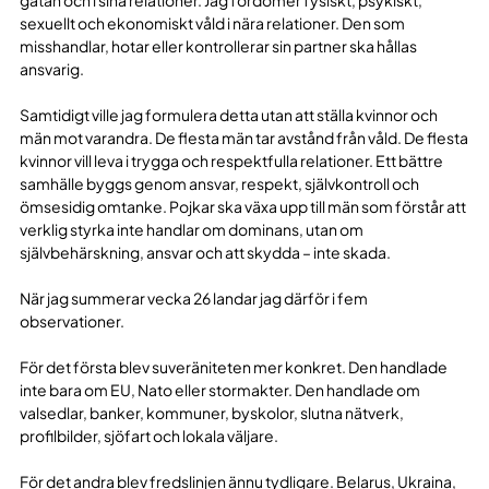
sexuellt och ekonomiskt våld i nära relationer. Den som
misshandlar, hotar eller kontrollerar sin partner ska hållas
ansvarig.
Samtidigt ville jag formulera detta utan att ställa kvinnor och
män mot varandra. De flesta män tar avstånd från våld. De flesta
kvinnor vill leva i trygga och respektfulla relationer. Ett bättre
samhälle byggs genom ansvar, respekt, självkontroll och
ömsesidig omtanke. Pojkar ska växa upp till män som förstår att
verklig styrka inte handlar om dominans, utan om
självbehärskning, ansvar och att skydda – inte skada.
När jag summerar vecka 26 landar jag därför i fem
observationer.
För det första blev suveräniteten mer konkret. Den handlade
inte bara om EU, Nato eller stormakter. Den handlade om
valsedlar, banker, kommuner, byskolor, slutna nätverk,
profilbilder, sjöfart och lokala väljare.
För det andra blev fredslinjen ännu tydligare. Belarus, Ukraina,