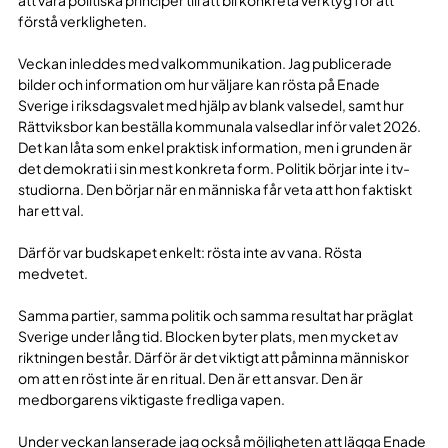
förstå verkligheten.
Veckan inleddes med valkommunikation. Jag publicerade
bilder och information om hur väljare kan rösta på Enade
Sverige i riksdagsvalet med hjälp av blank valsedel, samt hur
Rättviksbor kan beställa kommunala valsedlar inför valet 2026.
Det kan låta som enkel praktisk information, men i grunden är
det demokrati i sin mest konkreta form. Politik börjar inte i tv-
studiorna. Den börjar när en människa får veta att hon faktiskt
har ett val.
Därför var budskapet enkelt: rösta inte av vana. Rösta
medvetet.
Samma partier, samma politik och samma resultat har präglat
Sverige under lång tid. Blocken byter plats, men mycket av
riktningen består. Därför är det viktigt att påminna människor
om att en röst inte är en ritual. Den är ett ansvar. Den är
medborgarens viktigaste fredliga vapen.
Under veckan lanserade jag också möjligheten att lägga Enade