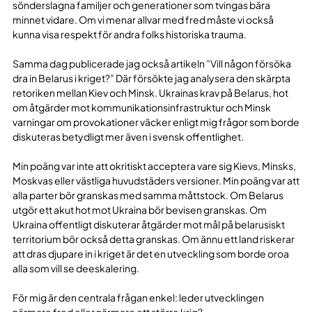
sönderslagna familjer och generationer som tvingas bära
minnet vidare. Om vi menar allvar med fred måste vi också
kunna visa respekt för andra folks historiska trauma.
Samma dag publicerade jag också artikeln ”Vill någon försöka
dra in Belarus i kriget?” Där försökte jag analysera den skärpta
retoriken mellan Kiev och Minsk. Ukrainas krav på Belarus, hot
om åtgärder mot kommunikationsinfrastruktur och Minsk
varningar om provokationer väcker enligt mig frågor som borde
diskuteras betydligt mer även i svensk offentlighet.
Min poäng var inte att okritiskt acceptera vare sig Kievs, Minsks,
Moskvas eller västliga huvudstäders versioner. Min poäng var att
alla parter bör granskas med samma måttstock. Om Belarus
utgör ett akut hot mot Ukraina bör bevisen granskas. Om
Ukraina offentligt diskuterar åtgärder mot mål på belarusiskt
territorium bör också detta granskas. Om ännu ett land riskerar
att dras djupare in i kriget är det en utveckling som borde oroa
alla som vill se deeskalering.
För mig är den centrala frågan enkel: leder utvecklingen
närmare fred eller närmare ett större krig?