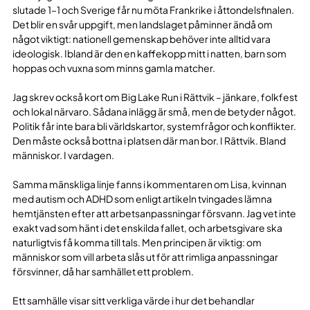
slutade 1–1 och Sverige får nu möta Frankrike i åttondelsfinalen.
Det blir en svår uppgift, men landslaget påminner ändå om
något viktigt: nationell gemenskap behöver inte alltid vara
ideologisk. Ibland är den en kaffekopp mitt i natten, barn som
hoppas och vuxna som minns gamla matcher.
Jag skrev också kort om Big Lake Run i Rättvik – jänkare, folkfest
och lokal närvaro. Sådana inlägg är små, men de betyder något.
Politik får inte bara bli världskartor, systemfrågor och konflikter.
Den måste också bottna i platsen där man bor. I Rättvik. Bland
människor. I vardagen.
Samma mänskliga linje fanns i kommentaren om Lisa, kvinnan
med autism och ADHD som enligt artikeln tvingades lämna
hemtjänsten efter att arbetsanpassningar försvann. Jag vet inte
exakt vad som hänt i det enskilda fallet, och arbetsgivare ska
naturligtvis få komma till tals. Men principen är viktig: om
människor som vill arbeta slås ut för att rimliga anpassningar
försvinner, då har samhället ett problem.
Ett samhälle visar sitt verkliga värde i hur det behandlar