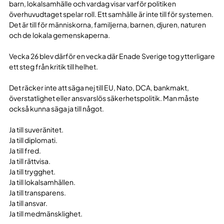
barn, lokalsamhälle och vardag visar varför politiken
överhuvudtaget spelar roll. Ett samhälle är inte till för systemen.
Det är till för människorna, familjerna, barnen, djuren, naturen
och de lokala gemenskaperna.
Vecka 26 blev därför en vecka där Enade Sverige tog ytterligare
ett steg från kritik till helhet.
Det räcker inte att säga nej till EU, Nato, DCA, bankmakt,
överstatlighet eller ansvarslös säkerhetspolitik. Man måste
också kunna säga ja till något.
Ja till suveränitet.
Ja till diplomati.
Ja till fred.
Ja till rättvisa.
Ja till trygghet.
Ja till lokalsamhällen.
Ja till transparens.
Ja till ansvar.
Ja till medmänsklighet.