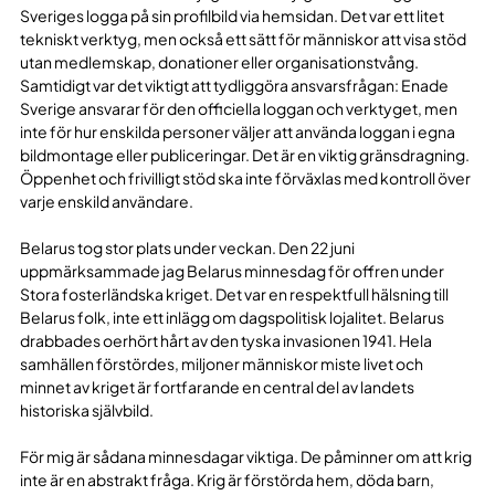
Sveriges logga på sin profilbild via hemsidan. Det var ett litet
tekniskt verktyg, men också ett sätt för människor att visa stöd
utan medlemskap, donationer eller organisationstvång.
Samtidigt var det viktigt att tydliggöra ansvarsfrågan: Enade
Sverige ansvarar för den officiella loggan och verktyget, men
inte för hur enskilda personer väljer att använda loggan i egna
bildmontage eller publiceringar. Det är en viktig gränsdragning.
Öppenhet och frivilligt stöd ska inte förväxlas med kontroll över
varje enskild användare.
Belarus tog stor plats under veckan. Den 22 juni
uppmärksammade jag Belarus minnesdag för offren under
Stora fosterländska kriget. Det var en respektfull hälsning till
Belarus folk, inte ett inlägg om dagspolitisk lojalitet. Belarus
drabbades oerhört hårt av den tyska invasionen 1941. Hela
samhällen förstördes, miljoner människor miste livet och
minnet av kriget är fortfarande en central del av landets
historiska självbild.
För mig är sådana minnesdagar viktiga. De påminner om att krig
inte är en abstrakt fråga. Krig är förstörda hem, döda barn,