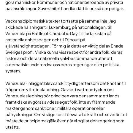
göra människor, kommuner och nationer beroende av privata
balansräkningar. Suveränitet handlar därför också om pengar.
Veckans diplomatiska texter fortsatte på samma linje. Jag
skickade hälsningar till Luxemburg på nationaldagen, till
Venezuela på Battle of Carabobo Day, till Tadzjikistan på
nationella enhetsdagen och till Djibouti på
självständighetsdagen. För mig är detta en viktig del av Enade
Sveriges profil. Vi ska kunna visa respekt för andra folk, deras
historia och deras nationella självbestämmande utan att
automatiskt underordna oss deras regeringar eller politiska
system.
Venezuela-inlägget blev särskilt tydligt eftersom det knöt an till
frågan om yttre inblandning. Oavsett vad man tycker om
Venezuelas ledning bör principen vara densamma: ett lands
framtid ska avgöras av dess eget folk, inte av främmande
makter genom sanktioner, militära operationer eller
påtryckningar. Om vi säger oss försvara folkrätt och suveränitet
måste de principerna gälla även när vi ogillar den regering som
utsätts.