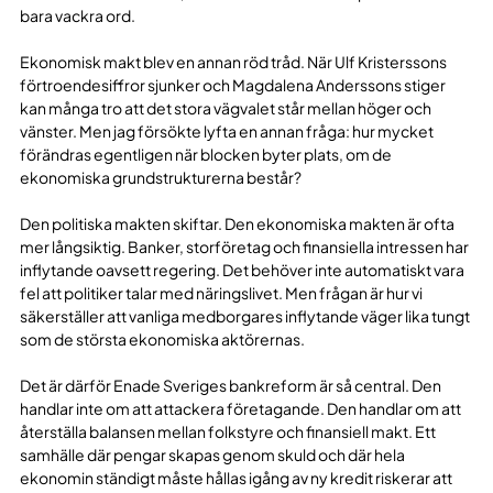
bara vackra ord.
Ekonomisk makt blev en annan röd tråd. När Ulf Kristerssons
förtroendesiffror sjunker och Magdalena Anderssons stiger
kan många tro att det stora vägvalet står mellan höger och
vänster. Men jag försökte lyfta en annan fråga: hur mycket
förändras egentligen när blocken byter plats, om de
ekonomiska grundstrukturerna består?
Den politiska makten skiftar. Den ekonomiska makten är ofta
mer långsiktig. Banker, storföretag och finansiella intressen har
inflytande oavsett regering. Det behöver inte automatiskt vara
fel att politiker talar med näringslivet. Men frågan är hur vi
säkerställer att vanliga medborgares inflytande väger lika tungt
som de största ekonomiska aktörernas.
Det är därför Enade Sveriges bankreform är så central. Den
handlar inte om att attackera företagande. Den handlar om att
återställa balansen mellan folkstyre och finansiell makt. Ett
samhälle där pengar skapas genom skuld och där hela
ekonomin ständigt måste hållas igång av ny kredit riskerar att