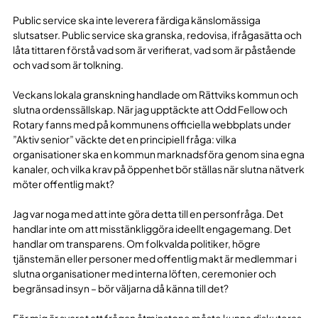
Public service ska inte leverera färdiga känslomässiga
slutsatser. Public service ska granska, redovisa, ifrågasätta och
låta tittaren förstå vad som är verifierat, vad som är påstående
och vad som är tolkning.
Veckans lokala granskning handlade om Rättviks kommun och
slutna ordenssällskap. När jag upptäckte att Odd Fellow och
Rotary fanns med på kommunens officiella webbplats under
”Aktiv senior” väckte det en principiell fråga: vilka
organisationer ska en kommun marknadsföra genom sina egna
kanaler, och vilka krav på öppenhet bör ställas när slutna nätverk
möter offentlig makt?
Jag var noga med att inte göra detta till en personfråga. Det
handlar inte om att misstänkliggöra ideellt engagemang. Det
handlar om transparens. Om folkvalda politiker, högre
tjänstemän eller personer med offentlig makt är medlemmar i
slutna organisationer med interna löften, ceremonier och
begränsad insyn – bör väljarna då känna till det?
För mig är svaret att frågan åtminstone måste kunna diskuteras.