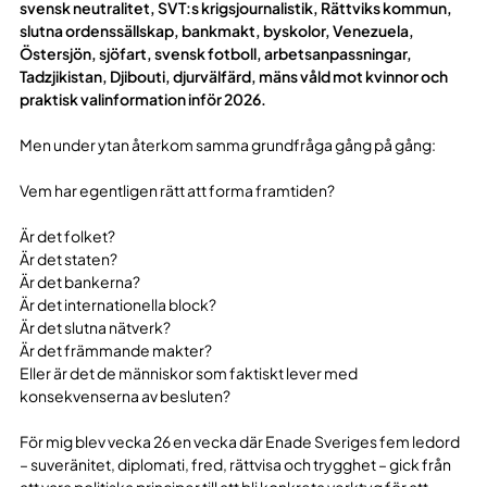
svensk neutralitet, SVT:s krigsjournalistik, Rättviks kommun,
slutna ordenssällskap, bankmakt, byskolor, Venezuela,
Östersjön, sjöfart, svensk fotboll, arbetsanpassningar,
Tadzjikistan, Djibouti, djurvälfärd, mäns våld mot kvinnor och
praktisk valinformation inför 2026.
Men under ytan återkom samma grundfråga gång på gång:
Vem har egentligen rätt att forma framtiden?
Är det folket?
Är det staten?
Är det bankerna?
Är det internationella block?
Är det slutna nätverk?
Är det främmande makter?
Eller är det de människor som faktiskt lever med
konsekvenserna av besluten?
För mig blev vecka 26 en vecka där Enade Sveriges fem ledord
– suveränitet, diplomati, fred, rättvisa och trygghet – gick från
att vara politiska principer till att bli konkreta verktyg för att