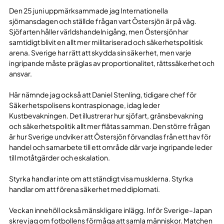
Den 25 juni uppmärksammade jag Internationella
sjömansdagen och ställde frågan vart Östersjön är på väg.
Sjöfarten håller världshandeln igång, men Östersjön har
samtidigt blivit en allt mer militariserad och säkerhetspolitisk
arena. Sverige har rätt att skydda sin säkerhet, men varje
ingripande måste präglas av proportionalitet, rättssäkerhet och
ansvar.
Här nämnde jag också att Daniel Stenling, tidigare chef för
Säkerhetspolisens kontraspionage, idag leder
Kustbevakningen. Det illustrerar hur sjöfart, gränsbevakning
och säkerhetspolitik allt mer flätas samman. Den större frågan
är hur Sverige undviker att Östersjön förvandlas från ett hav för
handel och samarbete till ett område där varje ingripande leder
till motåtgärder och eskalation.
Styrka handlar inte om att ständigt visa musklerna. Styrka
handlar om att förena säkerhet med diplomati.
Veckan innehöll också mänskligare inlägg. Inför Sverige–Japan
skrev jag om fotbollens förmåga att samla människor. Matchen