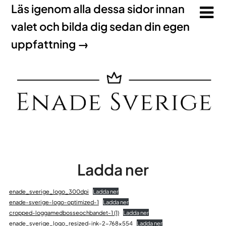
Läs igenom alla dessa sidor innan
valet och bilda dig sedan din egen
uppfattning →
Ladda ner
enade_sverige_logo_300dpi
Ladda ner
enade-sverige-logo-optimized-1
Ladda ner
cropped-loggamedbosseochbandet-1 (1)
Ladda ner
enade_sverige_logo_resized-ink-2-768×554
Ladda ner