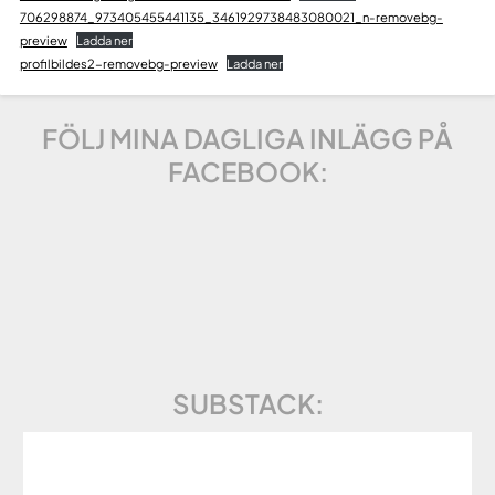
706298874_973405455441135_3461929738483080021_n-removebg-
preview
Ladda ner
profilbildes2-removebg-preview
Ladda ner
FÖLJ MINA DAGLIGA INLÄGG PÅ
FACEBOOK:
SUBSTACK: