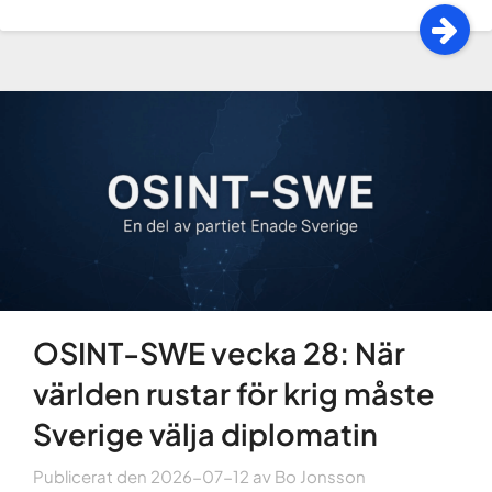
OSINT-SWE vecka 28: När
världen rustar för krig måste
Sverige välja diplomatin
Publicerat den
2026-07-12
av
Bo Jonsson