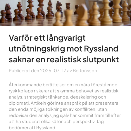
Varför ett långvarigt
utnötningskrig mot Ryssland
saknar en realistisk slutpunkt
Publicerat den
2026-07-17
av
Bo Jonsson
Återkommande berättelser om en nära förestående
rysk kollaps riskerar att skymma behovet av realistisk
analys, strategiskt tänkande, deeskalering och
diplomati. Artikeln gör inte anspråk på att presentera
den enda möjliga tolkningen av konflikten, utan
redovisar den analys jag själv har kommit fram till efter
att ha studerat olika källor och perspektiv. Jag
bedömer att Ryssland…