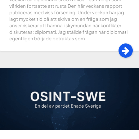
världen fortsatte att rusta Den här veckans rapport
publiceras med viss försening. Under veckan har jag
lagt mycket tid på att skriva om en fråga som jag
anser riskerar att hamna i skymundan när konflikter
diskuteras: diplomati. Jag ställde frågan när diplomati
egentligen började betraktas som…