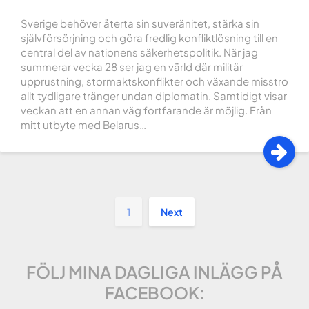
Sverige behöver återta sin suveränitet, stärka sin
självförsörjning och göra fredlig konfliktlösning till en
central del av nationens säkerhetspolitik. När jag
summerar vecka 28 ser jag en värld där militär
upprustning, stormaktskonflikter och växande misstro
allt tydligare tränger undan diplomatin. Samtidigt visar
veckan att en annan väg fortfarande är möjlig. Från
mitt utbyte med Belarus…
1
Next
FÖLJ MINA DAGLIGA INLÄGG PÅ
FACEBOOK: