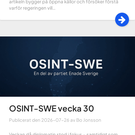
artikeln bygger på öppna källor och försöker förstå
varför regeringen vill…
OSINT-SWE vecka 30
Publicerat den
2026-07-26
av
Bo Jonsson
Veckan då diplomatin stod i fokus – samtidigt som