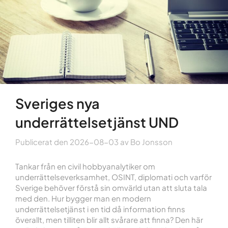
Sveriges nya
underrättelsetjänst UND
Publicerat den
2026-08-03
av
Bo Jonsson
Tankar från en civil hobbyanalytiker om
underrättelseverksamhet, OSINT, diplomati och varför
Sverige behöver förstå sin omvärld utan att sluta tala
med den. Hur bygger man en modern
underrättelsetjänst i en tid då information finns
överallt, men tilliten blir allt svårare att finna? Den här