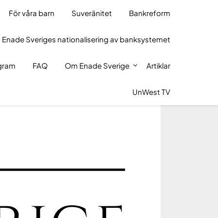
För våra barn
Suveränitet
Bankreform
 Enade Sveriges nationalisering av banksystemet
ogram
FAQ
Om Enade Sverige
Artiklar
UnWest TV