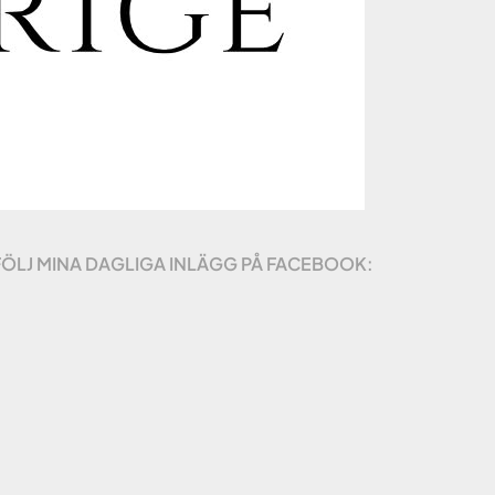
FÖLJ MINA DAGLIGA INLÄGG PÅ FACEBOOK: