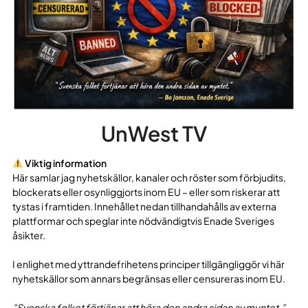
UnWest TV
Viktig information
Här samlar jag nyhetskällor, kanaler och röster som förbjudits,
blockerats eller osynliggjorts inom EU – eller som riskerar att
tystas i framtiden. Innehållet nedan tillhandahålls av externa
plattformar och speglar inte nödvändigtvis Enade Sveriges
åsikter.
I enlighet med yttrandefrihetens principer tillgängliggör vi här
nyhetskällor som annars begränsas eller censureras inom EU.
”Svenska folket förtjänar att höra den andra sidan av myntet.”