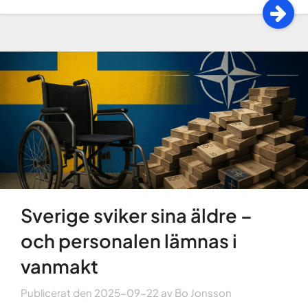
Sverige sviker sina äldre –
och personalen lämnas i
vanmakt
Publicerat den
2025-09-22
av
Bo Jonsson