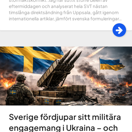
eftermiddagen och analyserat hela SVT nästan
timslånga direktsändning från Uppsala, gått igenom
internationella artiklar, jämfört svenska formuleringar…
Sverige fördjupar sitt militära
engagemang i Ukraina – och