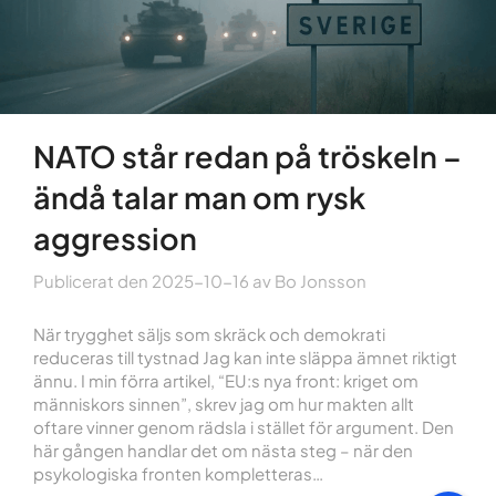
NATO står redan på tröskeln –
ändå talar man om rysk
aggression
Publicerat den
2025-10-16
av
Bo Jonsson
När trygghet säljs som skräck och demokrati
reduceras till tystnad Jag kan inte släppa ämnet riktigt
ännu. I min förra artikel, “EU:s nya front: kriget om
människors sinnen”, skrev jag om hur makten allt
oftare vinner genom rädsla i stället för argument. Den
här gången handlar det om nästa steg – när den
psykologiska fronten kompletteras…