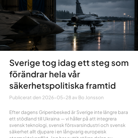
Sverige tog idag ett steg som
förändrar hela vår
säkerhetspolitiska framtid
Publicerat den
2026-05-28
av
Bo Jonsson
Efter dagens Gripenbesked är Sverige inte längre bara
ett stödland till Ukraina — vi håller på att integrera
svensk teknologi, svensk försvarsindustri och svensk
säkerhet allt djupare i en långvarig europeisk
stormaktskonflikt. Jag har suttit större delen av