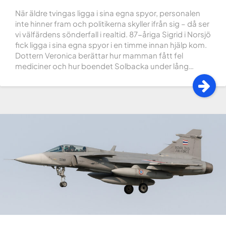
När äldre tvingas ligga i sina egna spyor, personalen
inte hinner fram och politikerna skyller ifrån sig – då ser
vi välfärdens sönderfall i realtid. 87-åriga Sigrid i Norsjö
fick ligga i sina egna spyor i en timme innan hjälp kom.
Dottern Veronica berättar hur mamman fått fel
mediciner och hur boendet Solbacka under lång…