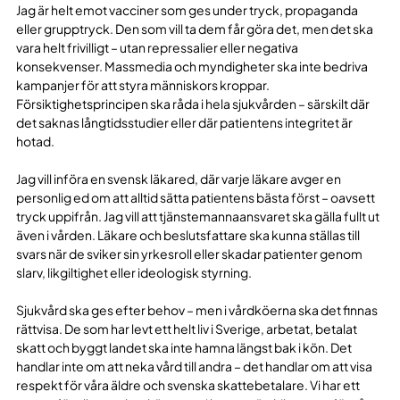
Jag är helt emot vacciner som ges under tryck, propaganda
eller grupptryck. Den som vill ta dem får göra det, men det ska
vara helt frivilligt – utan repressalier eller negativa
konsekvenser. Massmedia och myndigheter ska inte bedriva
kampanjer för att styra människors kroppar.
Försiktighetsprincipen ska råda i hela sjukvården – särskilt där
det saknas långtidsstudier eller där patientens integritet är
hotad.
Jag vill införa en svensk läkared, där varje läkare avger en
personlig ed om att alltid sätta patientens bästa först – oavsett
tryck uppifrån. Jag vill att tjänstemannaansvaret ska gälla fullt ut
även i vården. Läkare och beslutsfattare ska kunna ställas till
svars när de sviker sin yrkesroll eller skadar patienter genom
slarv, likgiltighet eller ideologisk styrning.
Sjukvård ska ges efter behov – men i vårdköerna ska det finnas
rättvisa. De som har levt ett helt liv i Sverige, arbetat, betalat
skatt och byggt landet ska inte hamna längst bak i kön. Det
handlar inte om att neka vård till andra – det handlar om att visa
respekt för våra äldre och svenska skattebetalare. Vi har ett