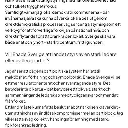
och folkets trygghet i fokus.
Samtidigt värnar jag lokal demokrati i kommunerna – där
invånarna själva ska kunna påverka lokala beslut genom
direktdemokratiska processer. Jag ser centralstyrning som ett
verktyg för att förverkliga folkviljan på nationell nivå, och
direktinflytande för att förankra den lokalt. Sverige ska vara
både enat och lyhört – starkt i centrum, fritt i grunden.
Vill Enade Sverige att landet styrs av en stark ledare
eller av flera partier?
Jag anser att dagens partipolitiska system har lett till
maktlöshet, förhalning och symbolpolitik. Enade Sverige vill se
ett mer resultatorienterat och ansvarstagande styre. Det
betyder inte diktatur – det betyder ett folkvalt, starkt och
sammanhängande ledarskap med tydligt ansvar och mandat
från folket.
Ett land måste kunna fatta beslut snabbt när krisen kräver det –
utan att hindras av ändlösa kompromisser mellan partiblock. Jag
vill ersätta svag kollektiv handlingsförlamning med stark,
folkförankrad ledning.