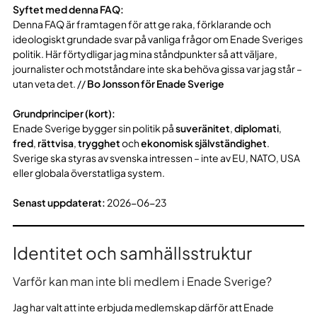
Syftet med denna FAQ:
Denna FAQ är framtagen för att ge raka, förklarande och
ideologiskt grundade svar på vanliga frågor om Enade Sveriges
politik. Här förtydligar jag mina ståndpunkter så att väljare,
journalister och motståndare inte ska behöva gissa var jag står –
utan veta det. //
Bo Jonsson för Enade Sverige
Grundprinciper (kort):
Enade Sverige bygger sin politik på
suveränitet
,
diplomati
,
fred
,
rättvisa
,
trygghet
och
ekonomisk självständighet
.
Sverige ska styras av svenska intressen – inte av EU, NATO, USA
eller globala överstatliga system.
Senast uppdaterat:
2026-06-23
Identitet och samhällsstruktur
Varför kan man inte bli medlem i Enade Sverige?
Jag har valt att inte erbjuda medlemskap därför att Enade