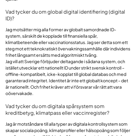
Vad tycker du om global digital identifiering (digital
ID)?
Jag motsätter mig alla former av globalt samordnade ID-
system, särskilt de kopplade till finansiella spår,
klimatbeteende eller vaccinationsstatus. Jag ser detta som ett
steg mot ett teknokratiskt övervakningssamhälle där individens
frihet långsamt ersätts med algoritmiskt tvång.
Jag vill att Sverige förbjuder deltagande i sådana system, och
istället utvecklar ett nationellt ID under strikt svensk kontroll –
offline-kompatibelt, icke-kopplat till global databas och med
garanterad integritet. Identitet är inte ett globalt koncept – det
är nationellt. Och frihet kräver att vi försvarar vår rätt att vara
oövervakade.
Vad tycker du om digitala spårsystem som
kreditbetyg, klimatpass eller vaccinregister?
Jag är motståndare till alla typer av digitala kontrollsystem som
skapar sociala poäng, klimatprofiler eller hälsopoäng som följer