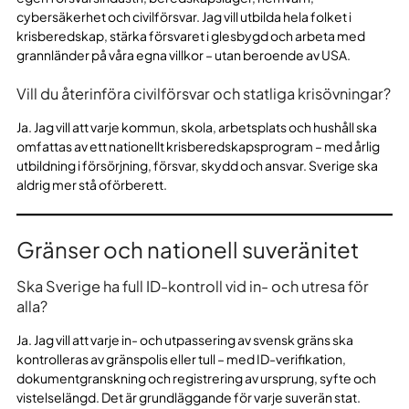
cybersäkerhet och civilförsvar. Jag vill utbilda hela folket i
krisberedskap, stärka försvaret i glesbygd och arbeta med
grannländer på våra egna villkor – utan beroende av USA.
Vill du återinföra civilförsvar och statliga krisövningar?
Ja. Jag vill att varje kommun, skola, arbetsplats och hushåll ska
omfattas av ett nationellt krisberedskapsprogram – med årlig
utbildning i försörjning, försvar, skydd och ansvar. Sverige ska
aldrig mer stå oförberett.
Gränser och nationell suveränitet
Ska Sverige ha full ID-kontroll vid in- och utresa för
alla?
Ja. Jag vill att varje in- och utpassering av svensk gräns ska
kontrolleras av gränspolis eller tull – med ID-verifikation,
dokumentgranskning och registrering av ursprung, syfte och
vistelselängd. Det är grundläggande för varje suverän stat.