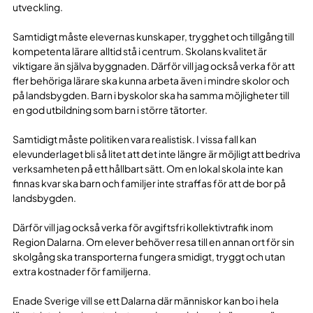
utveckling.
Samtidigt måste elevernas kunskaper, trygghet och tillgång till
kompetenta lärare alltid stå i centrum. Skolans kvalitet är
viktigare än själva byggnaden. Därför vill jag också verka för att
fler behöriga lärare ska kunna arbeta även i mindre skolor och
på landsbygden. Barn i byskolor ska ha samma möjligheter till
en god utbildning som barn i större tätorter.
Samtidigt måste politiken vara realistisk. I vissa fall kan
elevunderlaget bli så litet att det inte längre är möjligt att bedriva
verksamheten på ett hållbart sätt. Om en lokal skola inte kan
finnas kvar ska barn och familjer inte straffas för att de bor på
landsbygden.
Därför vill jag också verka för avgiftsfri kollektivtrafik inom
Region Dalarna. Om elever behöver resa till en annan ort för sin
skolgång ska transporterna fungera smidigt, tryggt och utan
extra kostnader för familjerna.
Enade Sverige vill se ett Dalarna där människor kan bo i hela