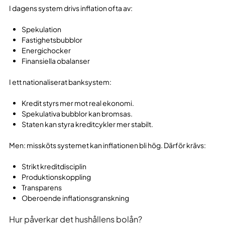
I dagens system drivs inflation ofta av:
Spekulation
Fastighetsbubblor
Energichocker
Finansiella obalanser
I ett nationaliserat banksystem:
Kredit styrs mer mot real ekonomi.
Spekulativa bubblor kan bromsas.
Staten kan styra kreditcykler mer stabilt.
Men: missköts systemet kan inflationen bli hög. Därför krävs:
Strikt kreditdisciplin
Produktionskoppling
Transparens
Oberoende inflationsgranskning
Hur påverkar det hushållens bolån?