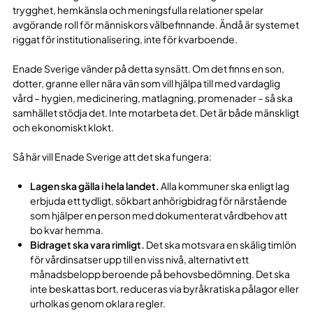
trygghet, hemkänsla och meningsfulla relationer spelar
avgörande roll för människors välbefinnande. Ändå är systemet
riggat för institutionalisering, inte för kvarboende.
Enade Sverige vänder på detta synsätt. Om det finns en son,
dotter, granne eller nära vän som vill hjälpa till med vardaglig
vård – hygien, medicinering, matlagning, promenader – så ska
samhället stödja det. Inte motarbeta det. Det är både mänskligt
och ekonomiskt klokt.
Så här vill Enade Sverige att det ska fungera:
Lagen ska gälla i hela landet.
Alla kommuner ska enligt lag
erbjuda ett tydligt, sökbart anhörigbidrag för närstående
som hjälper en person med dokumenterat vårdbehov att
bo kvar hemma.
Bidraget ska vara rimligt.
Det ska motsvara en skälig timlön
för vårdinsatser upp till en viss nivå, alternativt ett
månadsbelopp beroende på behovsbedömning. Det ska
inte beskattas bort, reduceras via byråkratiska pålagor eller
urholkas genom oklara regler.