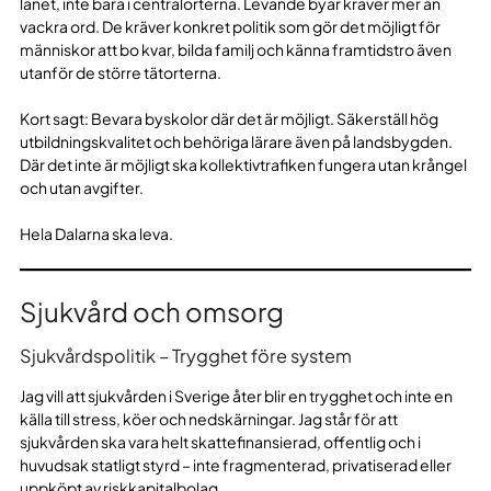
länet, inte bara i centralorterna. Levande byar kräver mer än
vackra ord. De kräver konkret politik som gör det möjligt för
människor att bo kvar, bilda familj och känna framtidstro även
utanför de större tätorterna.
Kort sagt: Bevara byskolor där det är möjligt. Säkerställ hög
utbildningskvalitet och behöriga lärare även på landsbygden.
Där det inte är möjligt ska kollektivtrafiken fungera utan krångel
och utan avgifter.
Hela Dalarna ska leva.
Sjukvård och omsorg
Sjukvårdspolitik – Trygghet före system
Jag vill att sjukvården i Sverige åter blir en trygghet och inte en
källa till stress, köer och nedskärningar. Jag står för att
sjukvården ska vara helt skattefinansierad, offentlig och i
huvudsak statligt styrd – inte fragmenterad, privatiserad eller
uppköpt av riskkapitalbolag.