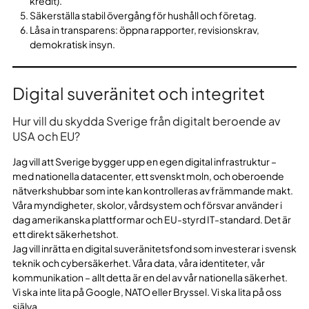
kredit).
Säkerställa stabil övergång för hushåll och företag.
Låsa in transparens: öppna rapporter, revisionskrav,
demokratisk insyn.
Digital suveränitet och integritet
Hur vill du skydda Sverige från digitalt beroende av
USA och EU?
Jag vill att Sverige bygger upp en egen digital infrastruktur –
med nationella datacenter, ett svenskt moln, och oberoende
nätverkshubbar som inte kan kontrolleras av främmande makt.
Våra myndigheter, skolor, vårdsystem och försvar använder i
dag amerikanska plattformar och EU-styrd IT-standard. Det är
ett direkt säkerhetshot.
Jag vill inrätta en digital suveränitetsfond som investerar i svensk
teknik och cybersäkerhet. Våra data, våra identiteter, vår
kommunikation – allt detta är en del av vår nationella säkerhet.
Vi ska inte lita på Google, NATO eller Bryssel. Vi ska lita på oss
själva.