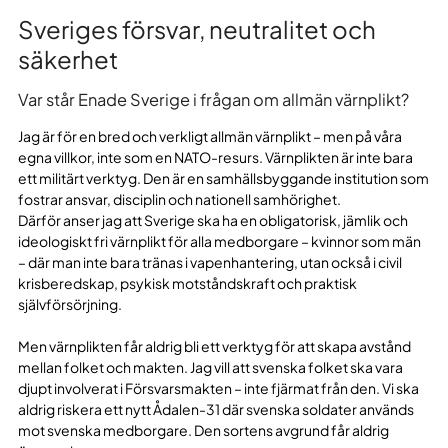
Sveriges försvar, neutralitet och
säkerhet
Var står Enade Sverige i frågan om allmän värnplikt?
Jag är för en bred och verkligt allmän värnplikt – men på våra
egna villkor, inte som en NATO-resurs. Värnplikten är inte bara
ett militärt verktyg. Den är en samhällsbyggande institution som
fostrar ansvar, disciplin och nationell samhörighet.
Därför anser jag att Sverige ska ha en obligatorisk, jämlik och
ideologiskt fri värnplikt för alla medborgare – kvinnor som män
– där man inte bara tränas i vapenhantering, utan också i civil
krisberedskap, psykisk motståndskraft och praktisk
självförsörjning.
Men värnplikten får aldrig bli ett verktyg för att skapa avstånd
mellan folket och makten. Jag vill att svenska folket ska vara
djupt involverat i Försvarsmakten – inte fjärmat från den. Vi ska
aldrig riskera ett nytt Ådalen-31 där svenska soldater används
mot svenska medborgare. Den sortens avgrund får aldrig