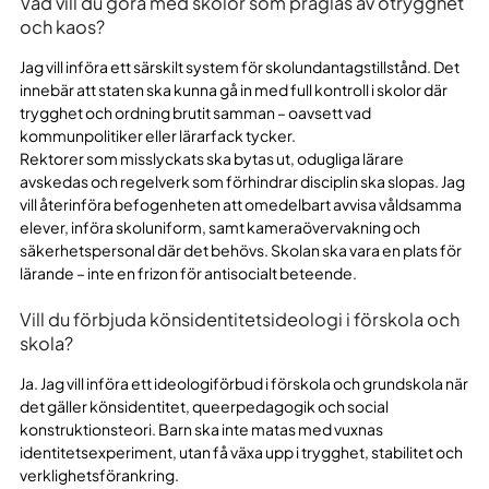
Vad vill du göra med skolor som präglas av otrygghet
och kaos?
Jag vill införa ett särskilt system för skolundantagstillstånd. Det
innebär att staten ska kunna gå in med full kontroll i skolor där
trygghet och ordning brutit samman – oavsett vad
kommunpolitiker eller lärarfack tycker.
Rektorer som misslyckats ska bytas ut, odugliga lärare
avskedas och regelverk som förhindrar disciplin ska slopas. Jag
vill återinföra befogenheten att omedelbart avvisa våldsamma
elever, införa skoluniform, samt kameraövervakning och
säkerhetspersonal där det behövs. Skolan ska vara en plats för
lärande – inte en frizon för antisocialt beteende.
Vill du förbjuda könsidentitetsideologi i förskola och
skola?
Ja. Jag vill införa ett ideologiförbud i förskola och grundskola när
det gäller könsidentitet, queerpedagogik och social
konstruktionsteori. Barn ska inte matas med vuxnas
identitetsexperiment, utan få växa upp i trygghet, stabilitet och
verklighetsförankring.