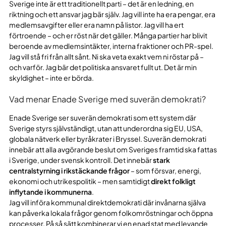
Sverige inte är ett traditionellt parti – det är en ledning, en
riktning och ett ansvar jag bär själv. Jag vill inte ha era pengar, era
medlemsavgifter eller era namn på listor. Jag vill ha ert
förtroende – och er röst när det gäller. Många partier har blivit
beroende av medlemsintäkter, interna fraktioner och PR-spel.
Jag vill stå fri från allt sånt. Ni ska veta exakt vem ni röstar på –
och varför. Jag bär det politiska ansvaret fullt ut. Det är min
skyldighet – inte er börda.
Vad menar Enade Sverige med suverän demokrati?
Enade Sverige ser suverän demokrati som ett system där
Sverige styrs självständigt, utan att underordna sig EU, USA,
globala nätverk eller byråkrater i Bryssel. Suverän demokrati
innebär att alla avgörande beslut om Sveriges framtid ska fattas
i Sverige, under svensk kontroll. Det innebär
stark
centralstyrning i rikstäckande frågor
– som försvar, energi,
ekonomi och utrikespolitik – men samtidigt
direkt folkligt
inflytande i kommunerna
.
Jag vill införa kommunal direktdemokrati där invånarna själva
kan påverka lokala frågor genom folkomröstningar och öppna
processer. På så sätt kombinerar vi en enad stat med levande