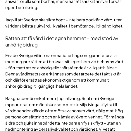
ansvar för alla som bor här, men vi har ett särskilt ansvar för vår
egen befolkning.
Jag vill att Sverige ska sikta högt – inte bara godkänd vård, utan
världens bästa sjukvård. I kvalitet. I bemötande. I tillgänglighet.
Rätten att få vård i det egna hemmet – med stöd av
anhörigbidrag
Enade Sverige vill införa en nationell lag som garanterar alla
medborgare rätten att bo kvar i sitt eget hem vid behov av vård
– förutsatt att en anhörig eller närstående är villig att hjälpa till.
Denna vårdinsats ska erkännas som det arbete det faktiskt är,
och därför ersättas ekonomiskt genom ett kommunalt
anhörigbidrag, tillgängligt i hela landet.
Bakgrunden är enkel men djupt allvarlig. Runt om i Sverige
rapporteras om människor som mot sin vilja tvingas flytta till
vårdboenden där de ofta möts av anonym vård, dålig mat, hög
personalomsättning och en känsla av övergivenhet. För många
äldre och sjuka innebär detta inte bara en fysisk flytt – utan en
nedmontering av deras livskvalitet och värdighet. Vi vet att