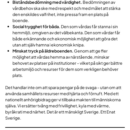
Biståndsbedömning med värdighet.
Bedömningen av
vårdbehov ska ske med respekt och med målet att stärka
den enskildes valfrihet, inte pressa fram en plats på
boende.
Social trygghet för båda.
Den som vårdas får stanna i sin
hemmiljö, omgiven av det välbekanta. Den som vårdar får
både erkännande och ekonomisk möjlighet att göra det
utan att själv hamna i ekonomisk knipa.
Minskat tryck på äldreboenden.
Genom att ge fler
möjlighet att vårdas hemma av närstående, minskar
behovet av platser på institutioner – vilket på sikt ger bättre
arbetsmiljö och resurser för dem som verkligen behöver
plats.
Det handlar inte om att spara pengar på de svaga – utan om att
använda samhällets resurser med hjärta och förnuft. Med ett
nationellt anhörigbidrag ger vi tillbaka makten till människorna
själva. Vi ersätter tvång med frivillighet, kyla med värme,
byråkrati med närhet. Det är ett mänskligt Sverige. Ett Enat
Sverige.