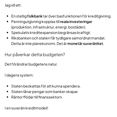
Jag vill att:
En statlig
folkbank
tar över basfunktionen för kreditgivning.
Penningutgivning kopplas till
reala investeringar
(produktion, infrastruktur, energi, bostäder).
Spekulativ kreditexpansion begränsas kraftigt.
Riksbanken och staten får tydligare samordnat mandat.
Detta är inte planekonomi. Det är
monetär suveränitet
.
Hur påverkar detta budgeten?
Det förändrar budgetens natur.
I dagens system:
Staten beskattas för att kunna spendera.
Staten lånar pengar som banker skapar.
Räntor flödar till finanssektorn.
I en suverän kreditmodell: