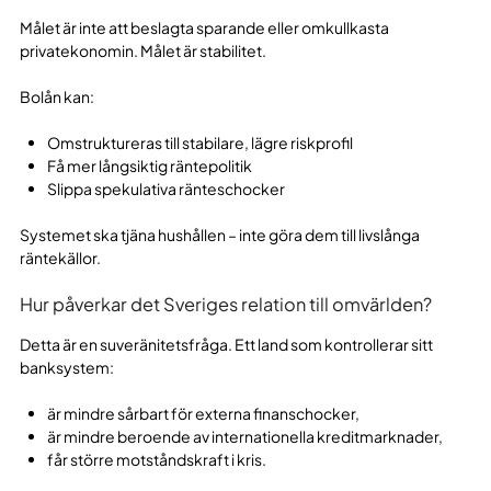
Målet är inte att beslagta sparande eller omkullkasta
privatekonomin. Målet är stabilitet.
Bolån kan:
Omstruktureras till stabilare, lägre riskprofil
Få mer långsiktig räntepolitik
Slippa spekulativa ränteschocker
Systemet ska tjäna hushållen – inte göra dem till livslånga
räntekällor.
Hur påverkar det Sveriges relation till omvärlden?
Detta är en suveränitetsfråga. Ett land som kontrollerar sitt
banksystem:
är mindre sårbart för externa finanschocker,
är mindre beroende av internationella kreditmarknader,
får större motståndskraft i kris.