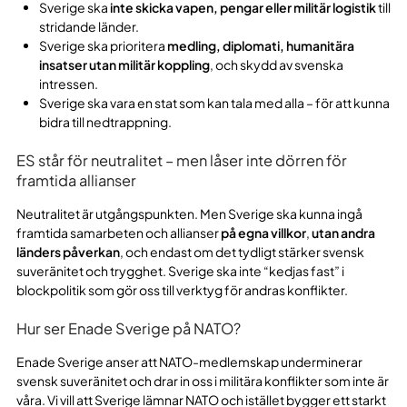
Sverige ska
inte skicka vapen, pengar eller militär logistik
till
stridande länder.
Sverige ska prioritera
medling, diplomati, humanitära
insatser utan militär koppling
, och skydd av svenska
intressen.
Sverige ska vara en stat som kan tala med alla – för att kunna
bidra till nedtrappning.
ES står för neutralitet – men låser inte dörren för
framtida allianser
Neutralitet är utgångspunkten. Men Sverige ska kunna ingå
framtida samarbeten och allianser
på egna villkor
,
utan andra
länders påverkan
, och endast om det tydligt stärker svensk
suveränitet och trygghet. Sverige ska inte “kedjas fast” i
blockpolitik som gör oss till verktyg för andras konflikter.
Hur ser Enade Sverige på NATO?
Enade Sverige anser att NATO-medlemskap underminerar
svensk suveränitet och drar in oss i militära konflikter som inte är
våra. Vi vill att Sverige lämnar NATO och istället bygger ett starkt