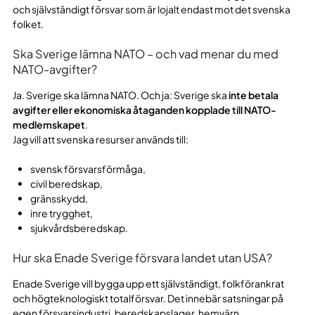
och självständigt försvar som är lojalt endast mot det svenska
folket.
Ska Sverige lämna NATO – och vad menar du med
NATO-avgifter?
Ja. Sverige ska lämna NATO. Och ja: Sverige ska
inte betala
avgifter eller ekonomiska åtaganden kopplade till NATO-
medlemskapet
.
Jag vill att svenska resurser används till:
svensk försvarsförmåga,
civil beredskap,
gränsskydd,
inre trygghet,
sjukvårdsberedskap.
Hur ska Enade Sverige försvara landet utan USA?
Enade Sverige vill bygga upp ett självständigt, folkförankrat
och högteknologiskt totalförsvar. Det innebär satsningar på
egen försvarsindustri, beredskapslager, hemvärn,