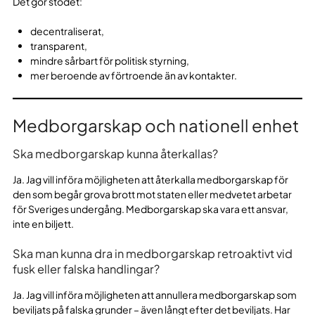
Det gör stödet:
decentraliserat,
transparent,
mindre sårbart för politisk styrning,
mer beroende av förtroende än av kontakter.
Medborgarskap och nationell enhet
Ska medborgarskap kunna återkallas?
Ja. Jag vill införa möjligheten att återkalla medborgarskap för
den som begår grova brott mot staten eller medvetet arbetar
för Sveriges undergång. Medborgarskap ska vara ett ansvar,
inte en biljett.
Ska man kunna dra in medborgarskap retroaktivt vid
fusk eller falska handlingar?
Ja. Jag vill införa möjligheten att annullera medborgarskap som
beviljats på falska grunder – även långt efter det beviljats. Har