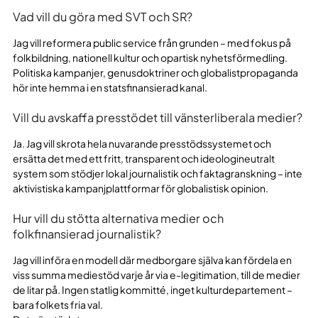
Vad vill du göra med SVT och SR?
Jag vill reformera public service från grunden – med fokus på
folkbildning, nationell kultur och opartisk nyhetsförmedling.
Politiska kampanjer, genusdoktriner och globalistpropaganda
hör inte hemma i en statsfinansierad kanal.
Vill du avskaffa presstödet till vänsterliberala medier?
Ja. Jag vill skrota hela nuvarande presstödssystemet och
ersätta det med ett fritt, transparent och ideologineutralt
system som stödjer lokal journalistik och faktagranskning – inte
aktivistiska kampanjplattformar för globalistisk opinion.
Hur vill du stötta alternativa medier och
folkfinansierad journalistik?
Jag vill införa en modell där medborgare själva kan fördela en
viss summa mediestöd varje år via e-legitimation, till de medier
de litar på. Ingen statlig kommitté, inget kulturdepartement –
bara folkets fria val.