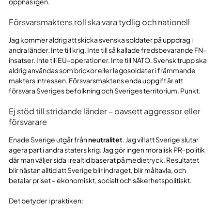
öppnas igen.
Försvarsmaktens roll ska vara tydlig och nationell
Jag kommer aldrig att skicka svenska soldater på uppdrag i
andra länder. Inte till krig. Inte till så kallade fredsbevarande FN-
insatser. Inte till EU-operationer. Inte till NATO. Svensk trupp ska
aldrig användas som brickor eller legosoldater i främmande
makters intressen. Försvarsmaktens enda uppgift är att
försvara Sveriges befolkning och Sveriges territorium. Punkt.
Ej stöd till stridande länder – oavsett aggressor eller
försvarare
Enade Sverige utgår från
neutralitet
. Jag vill att Sverige slutar
agera part i andra staters krig. Jag gör ingen moralisk PR-politik
där man väljer sida i realtid baserat på medietryck. Resultatet
blir nästan alltid att Sverige blir indraget, blir måltavla, och
betalar priset – ekonomiskt, socialt och säkerhetspolitiskt.
Det betyder i praktiken: