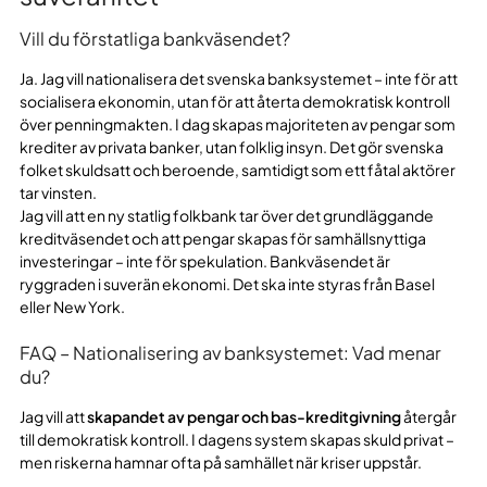
Vill du förstatliga bankväsendet?
Ja. Jag vill nationalisera det svenska banksystemet – inte för att
socialisera ekonomin, utan för att återta demokratisk kontroll
över penningmakten. I dag skapas majoriteten av pengar som
krediter av privata banker, utan folklig insyn. Det gör svenska
folket skuldsatt och beroende, samtidigt som ett fåtal aktörer
tar vinsten.
Jag vill att en ny statlig folkbank tar över det grundläggande
kreditväsendet och att pengar skapas för samhällsnyttiga
investeringar – inte för spekulation. Bankväsendet är
ryggraden i suverän ekonomi. Det ska inte styras från Basel
eller New York.
FAQ – Nationalisering av banksystemet: Vad menar
du?
Jag vill att
skapandet av pengar och bas-kreditgivning
återgår
till demokratisk kontroll. I dagens system skapas skuld privat –
men riskerna hamnar ofta på samhället när kriser uppstår.