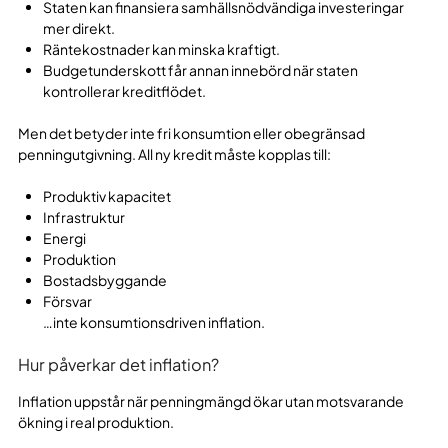
Staten kan finansiera samhällsnödvändiga investeringar
mer direkt.
Räntekostnader kan minska kraftigt.
Budgetunderskott får annan innebörd när staten
kontrollerar kreditflödet.
Men det betyder inte fri konsumtion eller obegränsad
penningutgivning. All ny kredit måste kopplas till:
Produktiv kapacitet
Infrastruktur
Energi
Produktion
Bostadsbyggande
Försvar
…inte konsumtionsdriven inflation.
Hur påverkar det inflation?
Inflation uppstår när penningmängd ökar utan motsvarande
ökning i real produktion.