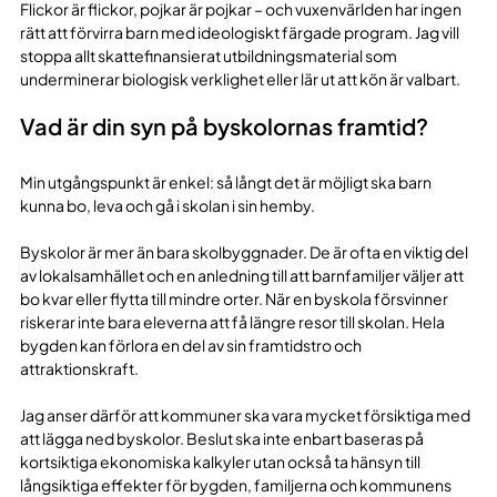
Flickor är flickor, pojkar är pojkar – och vuxenvärlden har ingen
rätt att förvirra barn med ideologiskt färgade program. Jag vill
stoppa allt skattefinansierat utbildningsmaterial som
underminerar biologisk verklighet eller lär ut att kön är valbart.
Vad är din syn på byskolornas framtid?
Min utgångspunkt är enkel: så långt det är möjligt ska barn
kunna bo, leva och gå i skolan i sin hemby.
Byskolor är mer än bara skolbyggnader. De är ofta en viktig del
av lokalsamhället och en anledning till att barnfamiljer väljer att
bo kvar eller flytta till mindre orter. När en byskola försvinner
riskerar inte bara eleverna att få längre resor till skolan. Hela
bygden kan förlora en del av sin framtidstro och
attraktionskraft.
Jag anser därför att kommuner ska vara mycket försiktiga med
att lägga ned byskolor. Beslut ska inte enbart baseras på
kortsiktiga ekonomiska kalkyler utan också ta hänsyn till
långsiktiga effekter för bygden, familjerna och kommunens