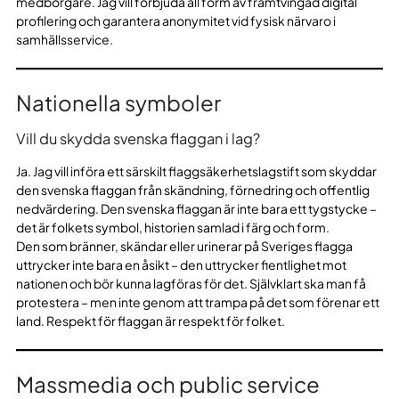
medborgare. Jag vill förbjuda all form av framtvingad digital
profilering och garantera anonymitet vid fysisk närvaro i
samhällsservice.
Nationella symboler
Vill du skydda svenska flaggan i lag?
Ja. Jag vill införa ett särskilt flaggsäkerhetslagstift som skyddar
den svenska flaggan från skändning, förnedring och offentlig
nedvärdering. Den svenska flaggan är inte bara ett tygstycke –
det är folkets symbol, historien samlad i färg och form.
Den som bränner, skändar eller urinerar på Sveriges flagga
uttrycker inte bara en åsikt – den uttrycker fientlighet mot
nationen och bör kunna lagföras för det. Självklart ska man få
protestera – men inte genom att trampa på det som förenar ett
land. Respekt för flaggan är respekt för folket.
Massmedia och public service