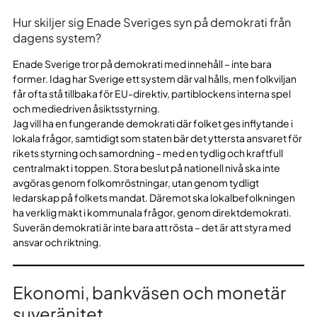
Hur skiljer sig Enade Sveriges syn på demokrati från
dagens system?
Enade Sverige tror på demokrati med innehåll – inte bara
former. Idag har Sverige ett system där val hålls, men folkviljan
får ofta stå tillbaka för EU-direktiv, partiblockens interna spel
och mediedriven åsiktsstyrning.
Jag vill ha en fungerande demokrati där folket ges inflytande i
lokala frågor, samtidigt som staten bär det yttersta ansvaret för
rikets styrning och samordning – med en tydlig och kraftfull
centralmakt i toppen. Stora beslut på nationell nivå ska inte
avgöras genom folkomröstningar, utan genom tydligt
ledarskap på folkets mandat. Däremot ska lokalbefolkningen
ha verklig makt i kommunala frågor, genom direktdemokrati.
Suverän demokrati är inte bara att rösta – det är att styra med
ansvar och riktning.
Ekonomi, bankväsen och monetär
suveränitet