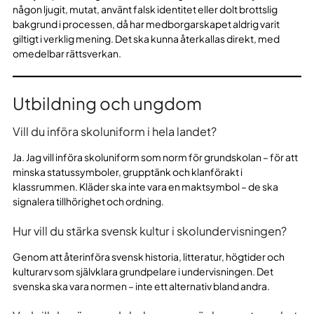
någon ljugit, mutat, använt falsk identitet eller dolt brottslig
bakgrund i processen, då har medborgarskapet aldrig varit
giltigt i verklig mening. Det ska kunna återkallas direkt, med
omedelbar rättsverkan.
Utbildning och ungdom
Vill du införa skoluniform i hela landet?
Ja. Jag vill införa skoluniform som norm för grundskolan – för att
minska statussymboler, grupptänk och klanförakt i
klassrummen. Kläder ska inte vara en maktsymbol – de ska
signalera tillhörighet och ordning.
Hur vill du stärka svensk kultur i skolundervisningen?
Genom att återinföra svensk historia, litteratur, högtider och
kulturarv som självklara grundpelare i undervisningen. Det
svenska ska vara normen – inte ett alternativ bland andra.