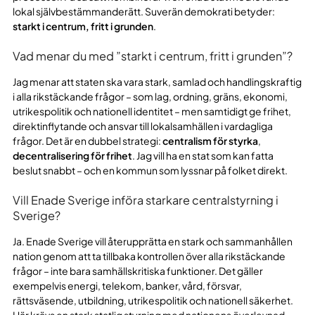
lokal självbestämmanderätt. Suverän demokrati betyder:
starkt i centrum, fritt i grunden
.
Vad menar du med ”starkt i centrum, fritt i grunden”?
Jag menar att staten ska vara stark, samlad och handlingskraftig
i alla rikstäckande frågor – som lag, ordning, gräns, ekonomi,
utrikespolitik och nationell identitet – men samtidigt ge frihet,
direktinflytande och ansvar till lokalsamhällen i vardagliga
frågor. Det är en dubbel strategi:
centralism för styrka
,
decentralisering för frihet
. Jag vill ha en stat som kan fatta
beslut snabbt – och en kommun som lyssnar på folket direkt.
Vill Enade Sverige införa starkare centralstyrning i
Sverige?
Ja. Enade Sverige vill återupprätta en stark och sammanhållen
nation genom att ta tillbaka kontrollen över alla rikstäckande
frågor – inte bara samhällskritiska funktioner. Det gäller
exempelvis energi, telekom, banker, vård, försvar,
rättsväsende, utbildning, utrikespolitik och nationell säkerhet.
Här krävs en stark statlig styrning med nationens överlevnad