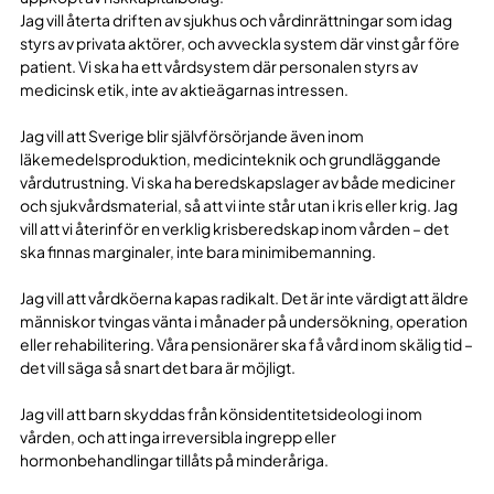
Jag vill återta driften av sjukhus och vårdinrättningar som idag
styrs av privata aktörer, och avveckla system där vinst går före
patient. Vi ska ha ett vårdsystem där personalen styrs av
medicinsk etik, inte av aktieägarnas intressen.
Jag vill att Sverige blir självförsörjande även inom
läkemedelsproduktion, medicinteknik och grundläggande
vårdutrustning. Vi ska ha beredskapslager av både mediciner
och sjukvårdsmaterial, så att vi inte står utan i kris eller krig. Jag
vill att vi återinför en verklig krisberedskap inom vården – det
ska finnas marginaler, inte bara minimibemanning.
Jag vill att vårdköerna kapas radikalt. Det är inte värdigt att äldre
människor tvingas vänta i månader på undersökning, operation
eller rehabilitering. Våra pensionärer ska få vård inom skälig tid –
det vill säga så snart det bara är möjligt.
Jag vill att barn skyddas från könsidentitetsideologi inom
vården, och att inga irreversibla ingrepp eller
hormonbehandlingar tillåts på minderåriga.