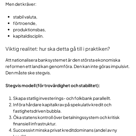
Men det kräver:
stabil valuta,
förtroende,
produktionsbas,
kapitaldisciplin.
Viktig realitet: hur ska detta gå till i praktiken?
Att nationalisera banksystemet är den största ekonomiska
reformen ett land kan genomföra. Den kan inte göras impulsivt.
Den måste ske stegvis.
Stegvis modell (för trovärdighet och stabilitet):
Skapa statlig investerings- och folkbank parallellt.
Införa hårdare kapitalkrav på spekulativ kredit och
fastighetsdriven bubbla.
Öka statens kontroll över betalningssystem och kritisk
finansiell infrastruktur.
Successivt minska privat kreditdominans (andel av ny