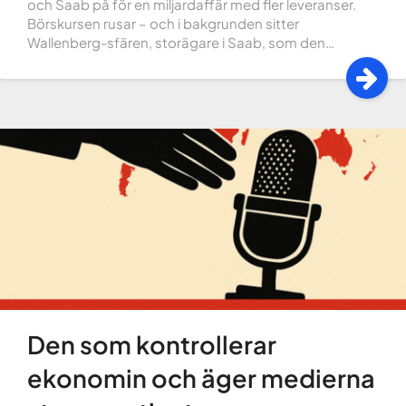
och Saab på för en miljardaffär med fler leveranser.
Börskursen rusar – och i bakgrunden sitter
Wallenberg-sfären, storägare i Saab, som den…
Den som kontrollerar
ekonomin och äger medierna