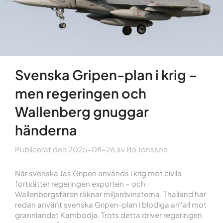
Svenska Gripen-plan i krig –
men regeringen och
Wallenberg gnuggar
händerna
Publicerat den
2025-08-26
av
Bo Jonsson
När svenska Jas Gripen används i krig mot civila
fortsätter regeringen exporten – och
Wallenbergsfären räknar miljardvinsterna. Thailand har
redan använt svenska Gripen-plan i blodiga anfall mot
grannlandet Kambodja. Trots detta driver regeringen