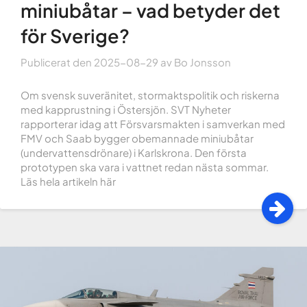
miniubåtar – vad betyder det
för Sverige?
Publicerat den
2025-08-29
av
Bo Jonsson
Om svensk suveränitet, stormaktspolitik och riskerna
med kapprustning i Östersjön. SVT Nyheter
rapporterar idag att Försvarsmakten i samverkan med
FMV och Saab bygger obemannade miniubåtar
(undervattensdrönare) i Karlskrona. Den första
prototypen ska vara i vattnet redan nästa sommar.
Läs hela artikeln här