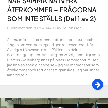
NÄR SAMMA NÄTVERK
ÅTERKOMMER – FRÅGORNA
SOM INTE STÄLLS (Del 1 av 2)
Publicerat den
2026-04-09
av
Bo Jonsson
Slutna möten, återkommande maktstrukturer och
frågan om vem som egentligen representeras När
Sveriges försvarsminister Pål Jonson deltar i
Bilderberggruppen i Washington 2026, samtidigt som
Marcus Wallenberg finns på plats i samma forum, ser
jag inte en enskild händelse – jag ser ett mönster som
återkommer och förtjänar att granskas. Jag har under
lång tid följt…