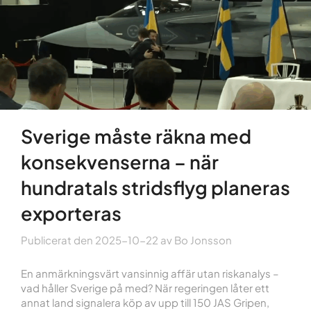
Sverige måste räkna med
konsekvenserna – när
hundratals stridsflyg planeras
exporteras
Publicerat den
2025-10-22
av
Bo Jonsson
En anmärkningsvärt vansinnig affär utan riskanalys –
vad håller Sverige på med? När regeringen låter ett
annat land signalera köp av upp till 150 JAS Gripen,