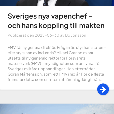
Sveriges nya vapenchef –
och hans koppling till makten
Publicerat den
2025-06-30
av
Bo Jonsson
FMV får ny generaldirektör. Frågan är: styr han staten –
eller styrs han av industrin? Mikael Granholm har
utsetts till ny generaldirektör för Försvarets
materielverk (FMV) – myndigheten som ansvarar för
Sveriges militära upphandlingar. Han efterträder
Göran Mårtensson, som lett FMV i nio år. För de flesta
framstår detta som en intern utnämning, långt från…