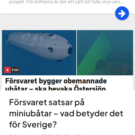
projekt. För britterna är det ett sätt att fylla sina varv,…
Försvaret satsar på
miniubåtar – vad betyder det
för Sverige?