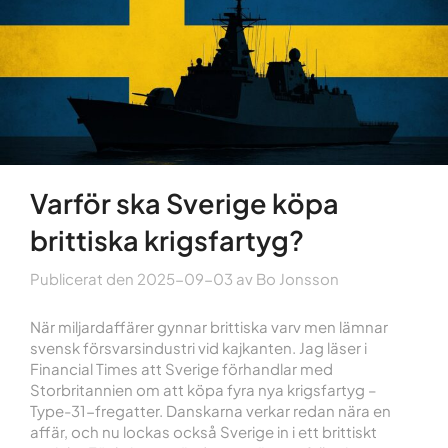
Varför ska Sverige köpa
brittiska krigsfartyg?
Publicerat den
2025-09-03
av
Bo Jonsson
När miljardaffärer gynnar brittiska varv men lämnar
svensk försvarsindustri vid kajkanten. Jag läser i
Financial Times att Sverige förhandlar med
Storbritannien om att köpa fyra nya krigsfartyg –
Type-31-fregatter. Danskarna verkar redan nära en
affär, och nu lockas också Sverige in i ett brittiskt