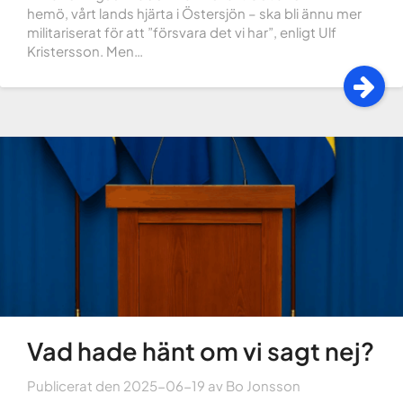
hemö, vårt lands hjärta i Östersjön – ska bli ännu mer
militariserat för att ”försvara det vi har”, enligt Ulf
Kristersson. Men…
Vad hade hänt om vi sagt nej?
Publicerat den
2025-06-19
av
Bo Jonsson