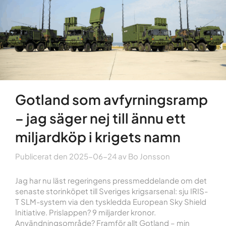
Gotland som avfyrningsramp
– jag säger nej till ännu ett
miljardköp i krigets namn
Publicerat den
2025-06-24
av
Bo Jonsson
Jag har nu läst regeringens pressmeddelande om det
senaste storinköpet till Sveriges krigsarsenal: sju IRIS-
T SLM-system via den tyskledda European Sky Shield
Initiative. Prislappen? 9 miljarder kronor.
Användningsområde? Framför allt Gotland – min