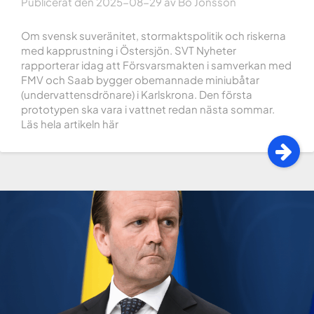
Publicerat den
2025-08-29
av
Bo Jonsson
Om svensk suveränitet, stormaktspolitik och riskerna
med kapprustning i Östersjön. SVT Nyheter
rapporterar idag att Försvarsmakten i samverkan med
FMV och Saab bygger obemannade miniubåtar
(undervattensdrönare) i Karlskrona. Den första
prototypen ska vara i vattnet redan nästa sommar.
Läs hela artikeln här