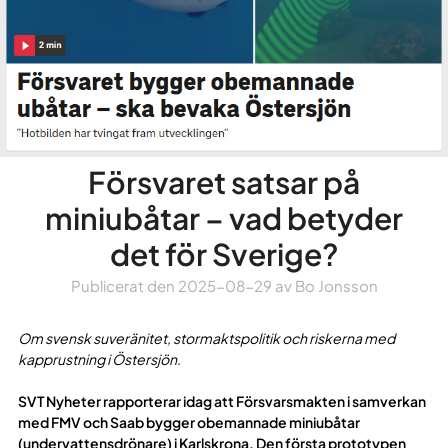
Försvaret satsar på
miniubåtar – vad betyder
det för Sverige?
Publicerat den
2025-08-29
av
Bo Jonsson
Om svensk suveränitet, stormaktspolitik och riskerna med
kapprustning i Östersjön
.
SVT Nyheter rapporterar idag att Försvarsmakten i samverkan
med FMV och Saab bygger obemannade miniubåtar
(undervattensdrönare) i Karlskrona. Den första prototypen