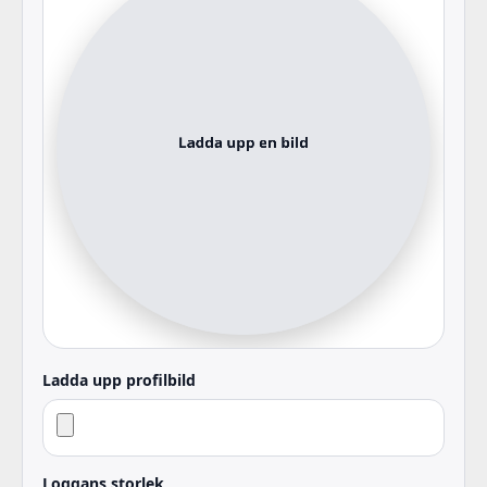
Ladda upp profilbild
Loggans storlek