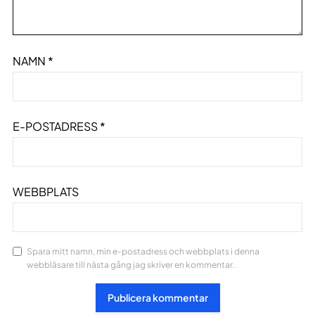
NAMN
*
E-POSTADRESS
*
WEBBPLATS
Spara mitt namn, min e-postadress och webbplats i denna
webbläsare till nästa gång jag skriver en kommentar.