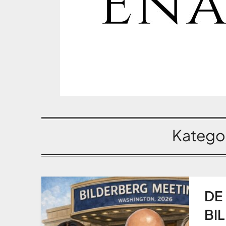
Kategor
DE
BI