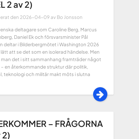
L 2 av 2)
cerat den
2026-04-09
av
Bo Jonsson
venska deltagare som Caroline Berg, Marcus
berg, Daniel Ek och försvarsminister Pål
n deltar i Bilderbergmötet i Washington 2026
 lätt att se det som en isolerad händelse. Men
r man det i sitt sammanhang framträder något
 – en återkommande struktur där politik,
l, teknologi och militär makt möts i slutna
TERKOMMER – FRÅGORNA
 2)