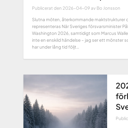
Publicerat den
2026-04-09
av
Bo Jonsson
Slutna möten, återkommande maktstrukturer 
representeras När Sveriges försvarsminister Pål
Washington 2026, samtidigt som Marcus Wallenb
inte en enskild händelse – jag ser ett mönster
har under lång tid följt…
202
fö
Sve
Publi