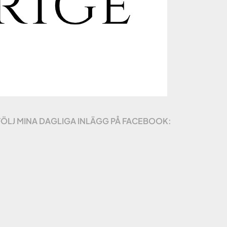
FÖLJ MINA DAGLIGA INLÄGG PÅ FACEBOOK: