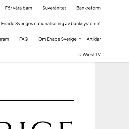
För våra barn
Suveränitet
Bankreform
 Enade Sveriges nationalisering av banksystemet
ogram
FAQ
Om Enade Sverige
Artiklar
UnWest TV