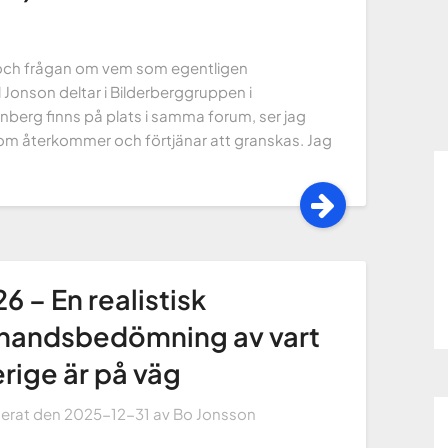
och frågan om vem som egentligen
 Jonson deltar i Bilderberggruppen i
erg finns på plats i samma forum, ser jag
 som återkommer och förtjänar att granskas. Jag
6 – En realistisk
rhandsbedömning av vart
rige är på väg
cerat den
2025-12-31
av
Bo Jonsson