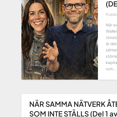
(DE
Publi
När s
Wallen
Jonso
är det
sätte
större
kapita
rum….
NÄR SAMMA NÄTVERK Å
SOM INTE STÄLLS (Del 1 av