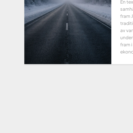
En te
samhäl
fram J
tradi
av var
under
fram i
ekon