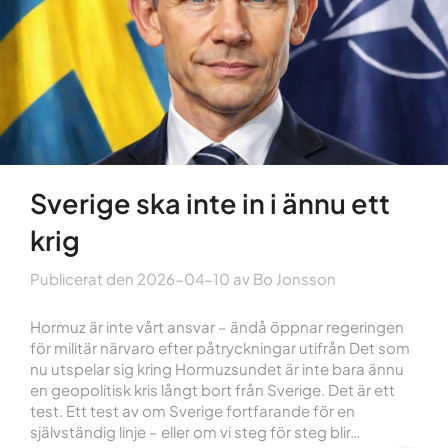
Sverige ska inte in i ännu ett
krig
Publicerat den
2026-04-10
av
Bo Jonsson
Hormuz är inte vårt ansvar – ändå öppnar regeringen
för militär närvaro efter påtryckningar utifrån Det som
nu utspelar sig kring Hormuzsundet är inte bara ännu
en geopolitisk kris långt bort från Sverige. Det är ett
test. Ett test av om Sverige fortfarande för en
självständig linje – eller om vi steg för steg blir…