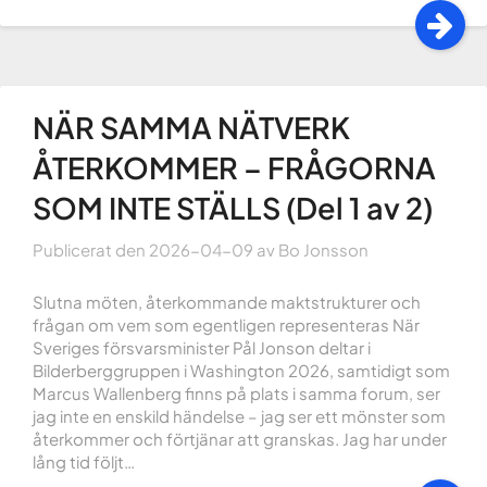
NÄR SAMMA NÄTVERK
ÅTERKOMMER – FRÅGORNA
SOM INTE STÄLLS (Del 1 av 2)
Publicerat den
2026-04-09
av
Bo Jonsson
Slutna möten, återkommande maktstrukturer och
frågan om vem som egentligen representeras När
Sveriges försvarsminister Pål Jonson deltar i
Bilderberggruppen i Washington 2026, samtidigt som
Marcus Wallenberg finns på plats i samma forum, ser
jag inte en enskild händelse – jag ser ett mönster som
återkommer och förtjänar att granskas. Jag har under
lång tid följt…