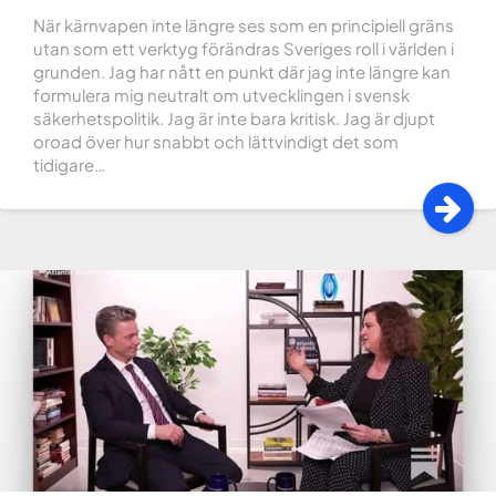
När kärnvapen inte längre ses som en principiell gräns
utan som ett verktyg förändras Sveriges roll i världen i
grunden. Jag har nått en punkt där jag inte längre kan
formulera mig neutralt om utvecklingen i svensk
säkerhetspolitik. Jag är inte bara kritisk. Jag är djupt
oroad över hur snabbt och lättvindigt det som
tidigare…