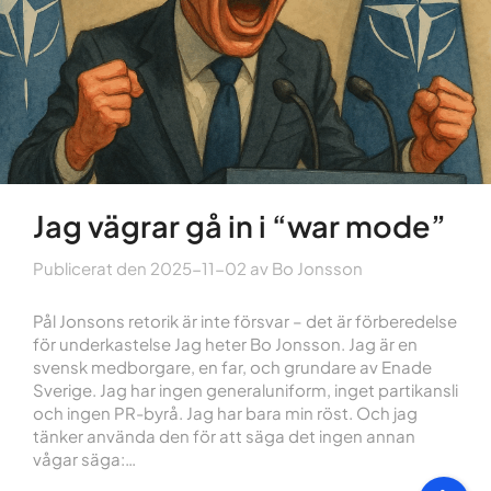
Jag vägrar gå in i “war mode”
Publicerat den
2025-11-02
av
Bo Jonsson
Pål Jonsons retorik är inte försvar – det är förberedelse
för underkastelse Jag heter Bo Jonsson. Jag är en
svensk medborgare, en far, och grundare av Enade
Sverige. Jag har ingen generaluniform, inget partikansli
och ingen PR-byrå. Jag har bara min röst. Och jag
tänker använda den för att säga det ingen annan
vågar säga:…