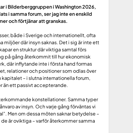
ltar i Bilderberggruppen i Washington 2026,
ts i samma forum, ser jag inte en enskild
er och förtjänar att granskas.
sser, både i Sverige och internationellt, ofta
miljöer där insyn saknas. Det i sig är inte ett
skapar en struktur där viktiga samtal förs
ng på gång återkommit till hur ekonomisk
erk, där inflytande inte i första hand formas
t, relationer och positioner som odlas över
 kapitalet – i slutna internationella forum,
r än ett passivt accepterande.
an återkommande konstellationer. Samma typer
nvaro av insyn. Och varje gång förväntas vi
mtal”. Men om dessa möten saknar betydelse –
 de är oviktiga – varför återkommer samma