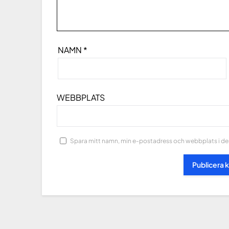
NAMN
*
WEBBPLATS
Spara mitt namn, min e-postadress och webbplats i den