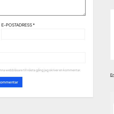
E-POSTADRESS
*
na webbläsare till nästa gång jag skriver en kommentar.
E