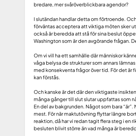
bredare, mer svåröverblickbara agendor?
I slutändan handlar detta om förtroende. Oc
förväntas acceptera att viktiga möten sker u
också är beredda att stå för sina beslut öppet.
Washington som är den avgörande frågan. Det
Om vi vill ha ett samhälle där människor känne
våga belysa de strukturer som annars lämnas 
med konsekventa frågor över tid. För det är f
kan förstås.
Och kanske är det där den viktigaste insikten
många gånger till slut slutar uppfattas som n
En del av bakgrunden. Något som bara “är”.
mest. För när maktutövning flyttar längre bort
reaktion, då har vi redan tagit flera steg i en
besluten blivit större än vad många är beredd