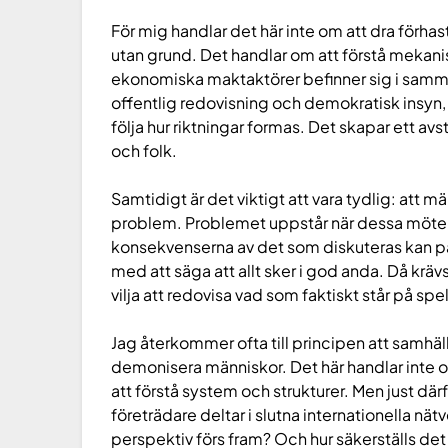
För mig handlar det här inte om att dra förha
utan grund. Det handlar om att förstå mekani
ekonomiska maktaktörer befinner sig i samma
offentlig redovisning och demokratisk insyn
följa hur riktningar formas. Det skapar ett a
och folk.
Samtidigt är det viktigt att vara tydlig: att m
problem. Problemet uppstår när dessa möten s
konsekvenserna av det som diskuteras kan på
med att säga att allt sker i god anda. Då krä
vilja att redovisa vad som faktiskt står på spel
Jag återkommer ofta till principen att samhälls
demonisera människor. Det här handlar inte o
att förstå system och strukturer. Men just där
företrädare deltar i slutna internationella nät
perspektiv förs fram? Och hur säkerställs det