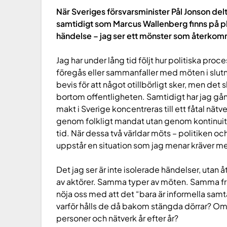
När Sveriges försvarsminister Pål Jonson de
samtidigt som Marcus Wallenberg finns på pla
händelse – jag ser ett mönster som återkomm
Jag har under lång tid följt hur politiska proce
föregås eller sammanfaller med möten i slutna 
bevis för att något otillbörligt sker, men det 
bortom offentligheten. Samtidigt har jag gå
makt i Sverige koncentreras till ett fåtal nätv
genom folkligt mandat utan genom kontinuite
tid. När dessa två världar möts – politiken och
uppstår en situation som jag menar kräver me
Det jag ser är inte isolerade händelser, ut
av aktörer. Samma typer av möten. Samma frå
nöja oss med att det “bara är informella sa
varför hålls de då bakom stängda dörrar? Om
personer och nätverk år efter år?