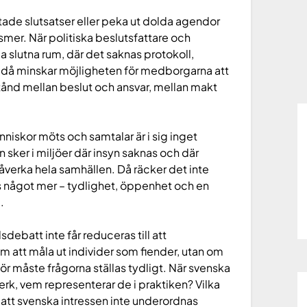
stade slutsatser eller peka ut dolda agendor
smer. När politiska beslutsfattare och
 slutna rum, där det saknas protokoll,
, då minskar möjligheten för medborgarna att
vstånd mellan beslut och ansvar, mellan makt
änniskor möts och samtalar är i sig inget
ker i miljöer där insyn saknas och där
verka hela samhällen. Då räcker det inte
vs något mer – tydlighet, öppenhet och en
.
debatt inte får reduceras till att
m att måla ut individer som fiender, utan om
för måste frågorna ställas tydligt. När svenska
verk, vem representerar de i praktiken? Vilka
 att svenska intressen inte underordnas