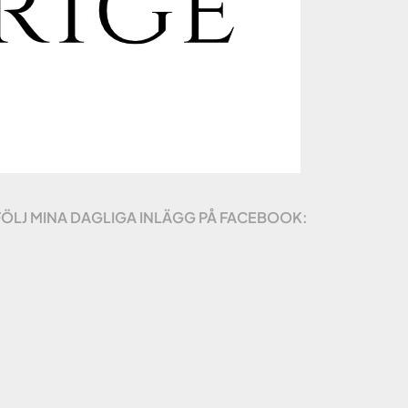
FÖLJ MINA DAGLIGA INLÄGG PÅ FACEBOOK: