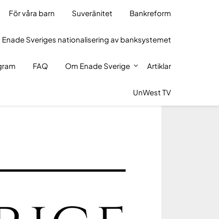
För våra barn
Suveränitet
Bankreform
 Enade Sveriges nationalisering av banksystemet
ogram
FAQ
Om Enade Sverige
Artiklar
UnWest TV