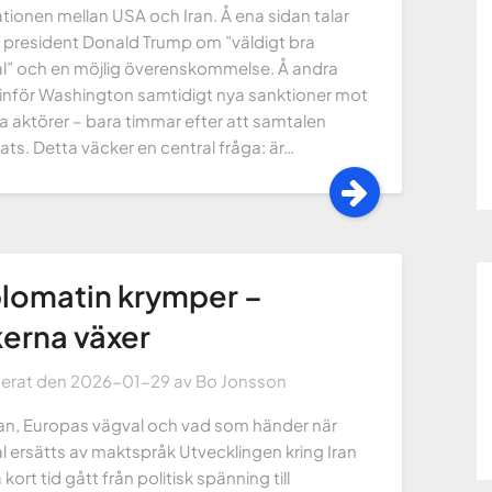
ationen mellan USA och Iran. Å ena sidan talar
 president Donald Trump om ”väldigt bra
l” och en möjlig överenskommelse. Å andra
 inför Washington samtidigt nya sanktioner mot
a aktörer – bara timmar efter att samtalen
ats. Detta väcker en central fråga: är…
lomatin krymper –
kerna växer
cerat den
2026-01-29
av
Bo Jonsson
an, Europas vägval och vad som händer när
 ersätts av maktspråk Utvecklingen kring Iran
 kort tid gått från politisk spänning till