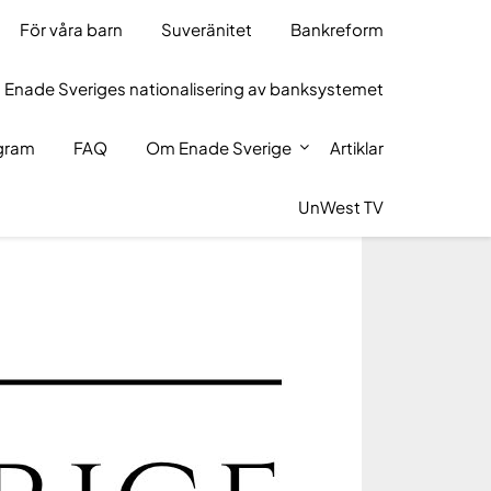
För våra barn
Suveränitet
Bankreform
 Enade Sveriges nationalisering av banksystemet
ogram
FAQ
Om Enade Sverige
Artiklar
UnWest TV