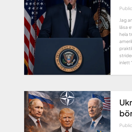
Publi
Jag an
läsa e
hela 
amerik
prakti
stride
inlett
Ukr
bö
Publi