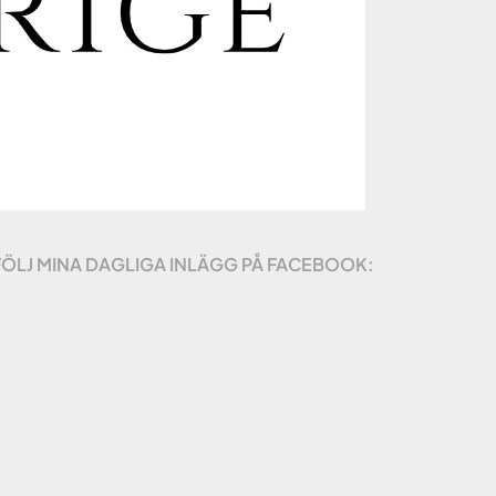
FÖLJ MINA DAGLIGA INLÄGG PÅ FACEBOOK: