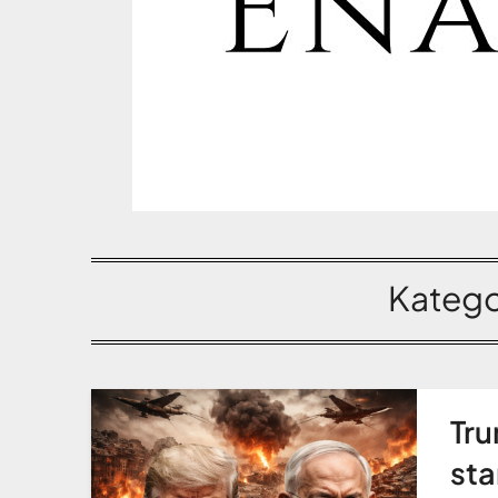
Katego
Tru
sta