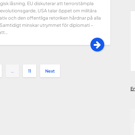
gisk låsning. EU diskuterar att terrorstämpla
revolutionsgarde, USA talar öppet om militära
ativ och den offentliga retoriken hårdnar på alla
 Samtidigt minskar utrymmet för diplomati –
att…
…
11
Next
E