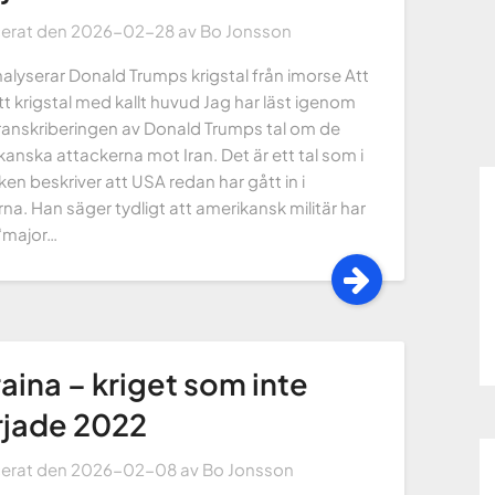
cerat den
2026-02-28
av
Bo Jonsson
alyserar Donald Trumps krigstal från imorse Att
tt krigstal med kallt huvud Jag har läst igenom
transkriberingen av Donald Trumps tal om de
anska attackerna mot Iran. Det är ett tal som i
ken beskriver att USA redan har gått in i
rna. Han säger tydligt att amerikansk militär har
 “major…
aina – kriget som inte
rjade 2022
cerat den
2026-02-08
av
Bo Jonsson