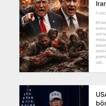
Ira
Publi
Ett k
svens
och Is
inte b
beslu
stort 
premi
valt…
USA
bör