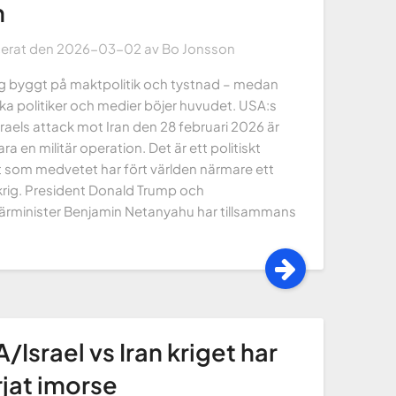
n
cerat den
2026-03-02
av
Bo Jonsson
rig byggt på maktpolitik och tystnad – medan
ka politiker och medier böjer huvudet. USA:s
raels attack mot Iran den 28 februari 2026 är
ara en militär operation. Det är ett politiskt
t som medvetet har fört världen närmare ett
krig. President Donald Trump och
ärminister Benjamin Netanyahu har tillsammans
/Israel vs Iran kriget har
jat imorse