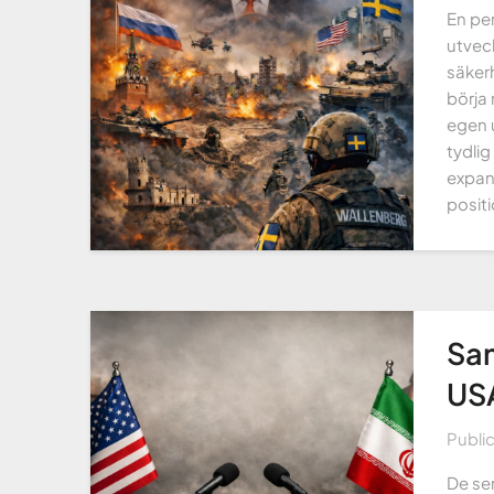
En per
utvec
säkerh
börja
egen 
tydli
expans
positi
Sam
USA
Publi
De sen