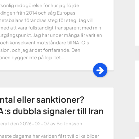
sonlig redogörelse för hur jag följde
klingen från 2014 och såg Europas
etsbalans förändras steg för steg. Jag vill
 med att vara fullständigt transparent med min
utgångspunkt. Jag har under många år varit en
g och konsekvent motståndare till NATO:s
ion, och jag är det fortfarande. Den
onen bygger inte på lojalitet…
tal eller sanktioner?
:s dubbla signaler till Iran
cerat den
2026-02-07
av
Bo Jonsson
aste dagarna har världen fått två olika bilder