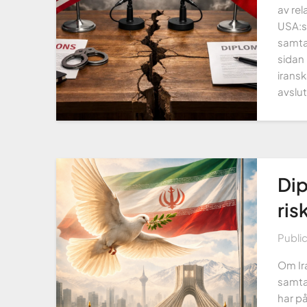
av rel
USA:s
samta
sidan
iransk
avslut
Dip
ris
Publi
Om Ir
samtal
har på