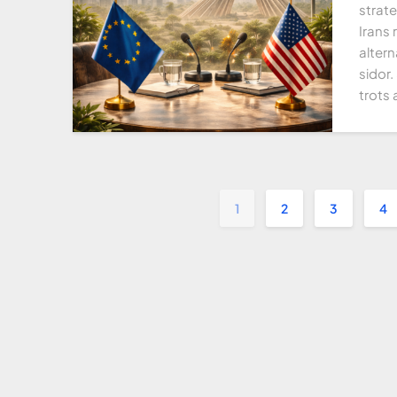
strate
Irans 
altern
sidor.
trots 
1
2
3
4