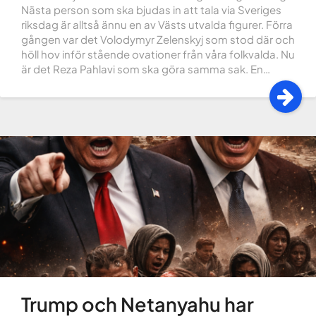
Nästa person som ska bjudas in att tala via Sveriges
riksdag är alltså ännu en av Västs utvalda figurer. Förra
gången var det Volodymyr Zelenskyj som stod där och
höll hov inför stående ovationer från våra folkvalda. Nu
är det Reza Pahlavi som ska göra samma sak. En…
Trump och Netanyahu har