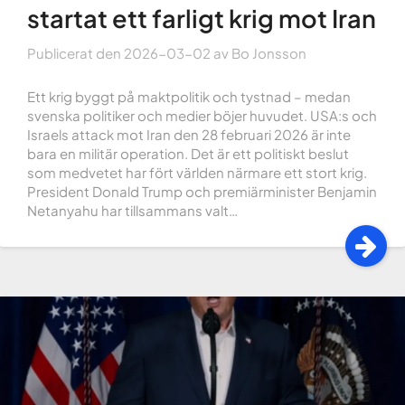
startat ett farligt krig mot Iran
Publicerat den
2026-03-02
av
Bo Jonsson
Ett krig byggt på maktpolitik och tystnad – medan
svenska politiker och medier böjer huvudet. USA:s och
Israels attack mot Iran den 28 februari 2026 är inte
bara en militär operation. Det är ett politiskt beslut
som medvetet har fört världen närmare ett stort krig.
President Donald Trump och premiärminister Benjamin
Netanyahu har tillsammans valt…