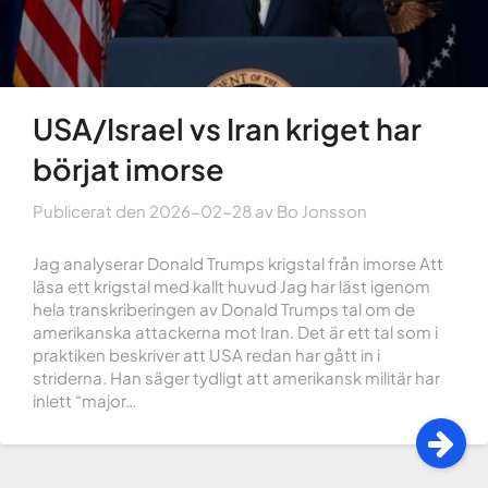
USA/Israel vs Iran kriget har
börjat imorse
Publicerat den
2026-02-28
av
Bo Jonsson
Jag analyserar Donald Trumps krigstal från imorse Att
läsa ett krigstal med kallt huvud Jag har läst igenom
hela transkriberingen av Donald Trumps tal om de
amerikanska attackerna mot Iran. Det är ett tal som i
praktiken beskriver att USA redan har gått in i
striderna. Han säger tydligt att amerikansk militär har
inlett “major…