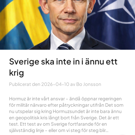
Sverige ska inte in i ännu ett
krig
Publicerat den
2026-04-10
av
Bo Jonsson
Hormuz är inte vårt ansvar – ändå öppnar regeringen
för militär närvaro efter påtryckningar utifrån Det som
nu utspelar sig kring Hormuzsundet är inte bara ännu
en geopolitisk kris långt bort från Sverige. Det är ett
test. Ett test av om Sverige fortfarande för en
självständig linje – eller om vi steg för steg blir…