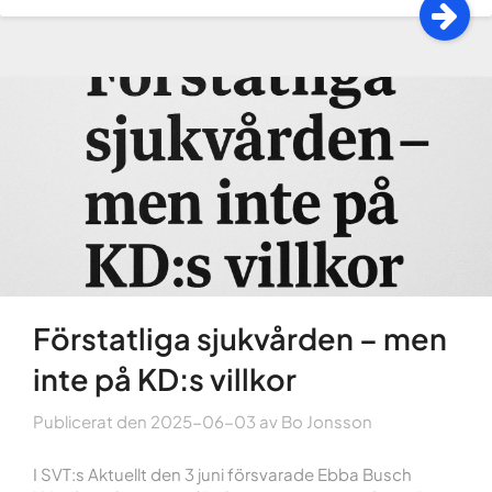
Förstatliga sjukvården – men
inte på KD:s villkor
Publicerat den
2025-06-03
av
Bo Jonsson
I SVT:s Aktuellt den 3 juni försvarade Ebba Busch