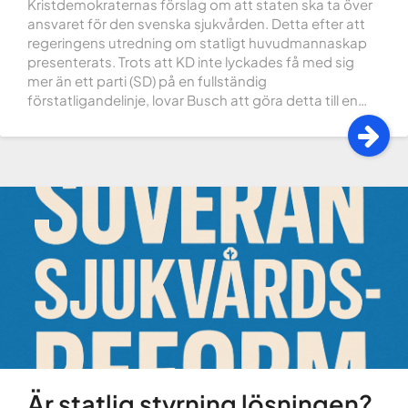
Kristdemokraternas förslag om att staten ska ta över
ansvaret för den svenska sjukvården. Detta efter att
regeringens utredning om statligt huvudmannaskap
presenterats. Trots att KD inte lyckades få med sig
mer än ett parti (SD) på en fullständig
förstatligandelinje, lovar Busch att göra detta till en…
Är statlig styrning lösningen?