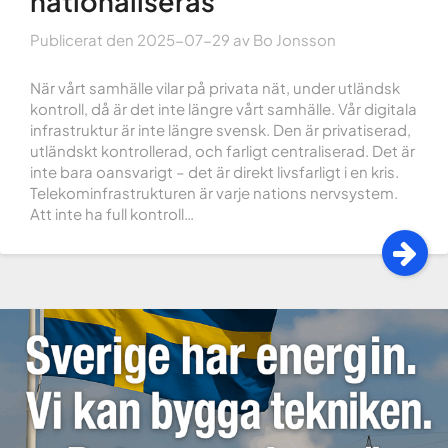
nationaliseras
Publicerat den
2025-07-29
av
Bo Jonsson
När vårt samhälle vilar på privata nät, under utländsk
kontroll, då är det inte längre vårt samhälle. Vår digitala
infrastruktur är inte längre svensk. Den är privatiserad,
utländskt kontrollerad, och farligt centraliserad. Det är
inte bara oansvarigt – det är direkt livsfarligt i en kris.
Telekominfrastrukturen är varje nations nervsystem.
Att inte ha full kontroll…