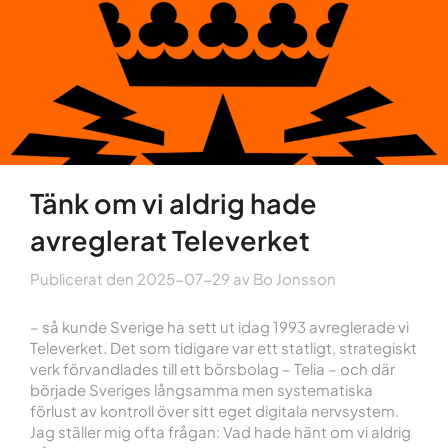
Tänk om vi aldrig hade
avreglerat Televerket
Publicerat den
2025-07-29
av
Bo Jonsson
– så kunde Sverige ha sett ut idag 1993 avreglerade vi
Televerket. Det som tidigare var ett statligt, strategiskt
verk förvandlades till ett börsbolag – Telia – och där
började Sveriges långsamma men systematiska
förlust av kontroll över sitt eget digitala nervsystem.
Jag ställer mig ofta frågan: Vad hade hänt om vi aldrig