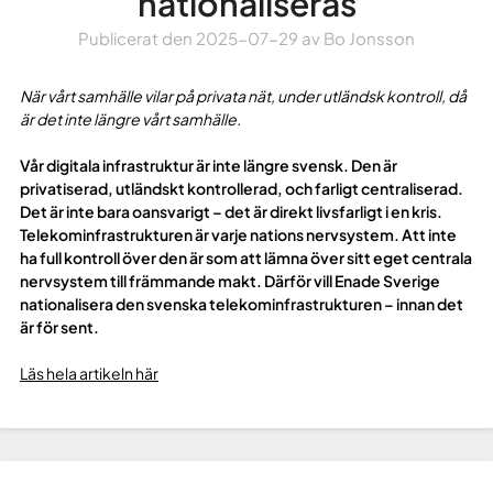
nationaliseras
Publicerat den
2025-07-29
av
Bo Jonsson
När vårt samhälle vilar på privata nät, under utländsk kontroll, då
är det inte längre vårt samhälle.
Vår digitala infrastruktur är inte längre svensk. Den är
privatiserad, utländskt kontrollerad, och farligt centraliserad.
Det är inte bara oansvarigt – det är direkt livsfarligt i en kris.
Telekominfrastrukturen är varje nations nervsystem. Att inte
ha full kontroll över den är som att lämna över sitt eget centrala
nervsystem till främmande makt. Därför vill Enade Sverige
nationalisera den svenska telekominfrastrukturen – innan det
är för sent.
Läs hela artikeln här