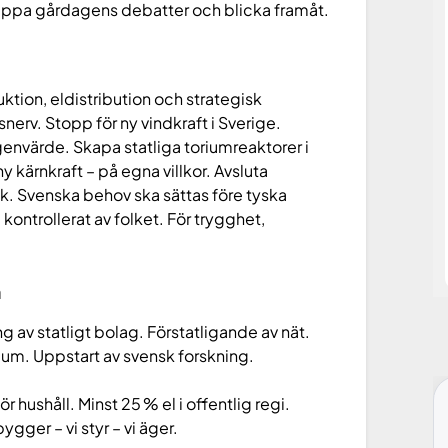
släppa gårdagens debatter och blicka framåt.
uktion, eldistribution och strategisk
lsnerv. Stopp för ny vindkraft i Sverige.
envärde. Skapa statliga toriumreaktorer i
ny kärnkraft – på egna villkor. Avsluta
k. Svenska behov ska sättas före tyska
kontrollerat av folket. För trygghet,
n
 av statligt bolag. Förstatligande av nät.
ium. Uppstart av svensk forskning.
ör hushåll. Minst 25 % el i offentlig regi.
ygger – vi styr – vi äger.