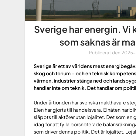
Sverige har energin. Vi
som saknas är man
Publicerat den
2025
Sverige är ett av världens mest energibegåva
skog och torium – och en teknisk kompetens i
värmen, industrier stänga ned och landsbygd
handlar inte om teknik. Det handlar om politi
Under årtionden har svenska makthavare steg 
Elen har gjorts till handelsvara. Elnäten har b
släppts till aktörer utan lojalitet. Det som e
idag för att fylla börsnoterade balansräkninga
som driver denna politik. Det är lojalitet. Lo