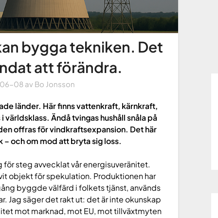
 kan bygga tekniken. Det
dat att förändra.
-06-08
av
Bo Jonsson
de länder. Här finns vattenkraft, kärnkraft,
 världsklass. Ändå tvingas hushåll snåla på
en offras för vindkraftsexpansion. Det här
k – och om mod att bryta sig loss.
för steg avvecklat vår energisuveränitet.
livit objekt för spekulation. Produktionen har
n gång byggde välfärd i folkets tjänst, används
r. Jag säger det rakt ut: det är inte okunskap
jalitet mot marknad, mot EU, mot tillväxtmyten