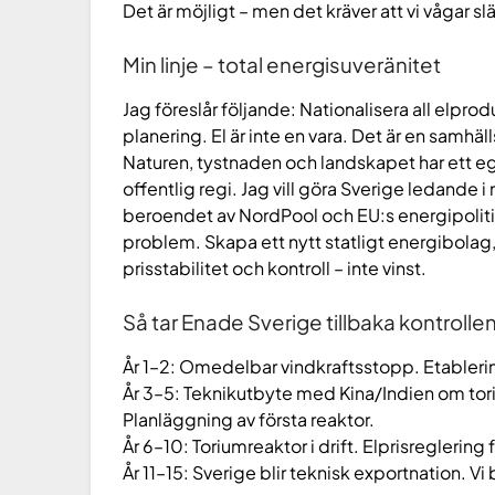
Det är möjligt – men det kräver att vi vågar 
Min linje – total energisuveränitet
Jag föreslår följande: Nationalisera all elprod
planering. El är inte en vara. Det är en samhäl
Naturen, tystnaden och landskapet har ett eg
offentlig regi. Jag vill göra Sverige ledande i 
beroendet av NordPool och EU:s energipoliti
problem. Skapa ett nytt statligt energibolag, 
prisstabilitet och kontroll – inte vinst.
Så tar Enade Sverige tillbaka kontrolle
År 1–2: Omedelbar vindkraftsstopp. Etablering
År 3–5: Teknikutbyte med Kina/Indien om tor
Planläggning av första reaktor.
År 6–10: Toriumreaktor i drift. Elprisreglering f
År 11–15: Sverige blir teknisk exportnation. Vi b