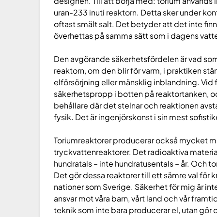
designen. Till att börja med: torium används i
uran-233 inuti reaktorn. Detta sker under kon
oftast smält salt. Det betyder att det inte fi
överhettas på samma sätt som i dagens vatte
Den avgörande säkerhetsfördelen är vad som 
reaktorn, om den blir för varm, i praktiken stä
elförsörjning eller mänsklig inblandning. Vid
säkerhetspropp i botten på reaktortanken, och
behållare där det stelnar och reaktionen avst
fysik. Det är ingenjörskonst i sin mest sofist
Toriumreaktorer producerar också mycket mind
tryckvattenreaktorer. Det radioaktiva materia
hundratals – inte hundratusentals – år. Och t
Det gör dessa reaktorer till ett sämre val för 
nationer som Sverige. Säkerhet för mig är int
ansvar mot våra barn, vårt land och vår framtid.
teknik som inte bara producerar el, utan gör