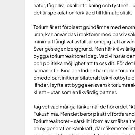
natur, fågelliv, lokalbefolkning och tysthet –
det är spekulation förklädd till klimatpolitik.
Torium är ett förbisett grundämne med enorm 
uran, kan användas i reaktorer med passiv säk
minimalt långlivat avfall, är omöjligt att använ
Sveriges egen berggrund. Men här krävs ärlighe
bygga toriumreaktorer idag. Vad vi har är de
och politiska möjlighet att ta oss dit. För d
samarbete. Kina och Indien har redan toriumrea
omedelbart initierar bilateralt teknikutbyt
länder, i syfte att bygga en svensk toriumreakt
klient – utan som en likvärdig partner.
Jag vet vad många tänker när de hör ordet ”kär
Fukushima. Men det beror på att vi fortfaran
Toriumreaktorer – särskilt i form av smältsaltr
en ny generation kärnkraft, där säkerheten inte 