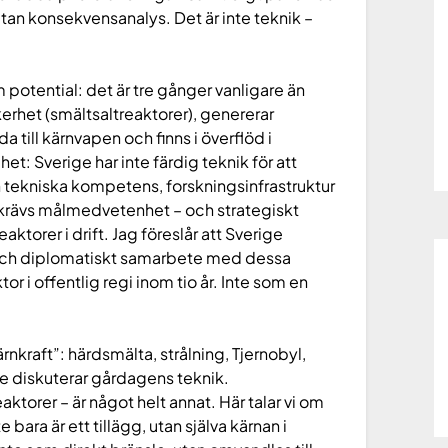
 utan konsekvensanalys. Det är inte teknik –
potential: det är tre gånger vanligare än
erhet (smältsaltreaktorer), genererar
da till kärnvapen och finns i överflöd i
t: Sverige har inte färdig teknik för att
n tekniska kompetens, forskningsinfrastruktur
et krävs målmedvetenhet – och strategiskt
ktorer i drift. Jag föreslår att Sverige
e och diplomatiskt samarbete med dessa
or i offentlig regi inom tio år. Inte som en
nkraft”: härdsmälta, strålning, Tjernobyl,
de diskuterar gårdagens teknik.
eaktorer – är något helt annat. Här talar vi om
bara är ett tillägg, utan själva kärnan i