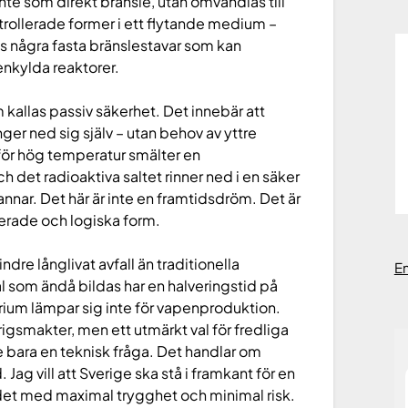
nte som direkt bränsle, utan omvandlas till
trollerade former i ett flytande medium –
nns några fasta bränslestavar som kan
nkylda reaktorer.
kallas passiv säkerhet. Det innebär att
nger ned sig själv – utan behov av yttre
 för hög temperatur smälter en
 det radioaktiva saltet rinner ned i en säker
annar. Det här är inte en framtidsdröm. Det är
ikerade och logiska form.
re långlivat avfall än traditionella
E
l som ändå bildas har en halveringstid på
orium lämpar sig inte för vapenproduktion.
krigsmakter, men ett utmärkt val för fredliga
e bara en teknisk fråga. Det handlar om
 Jag vill att Sverige ska stå i framkant för en
 det med maximal trygghet och minimal risk.