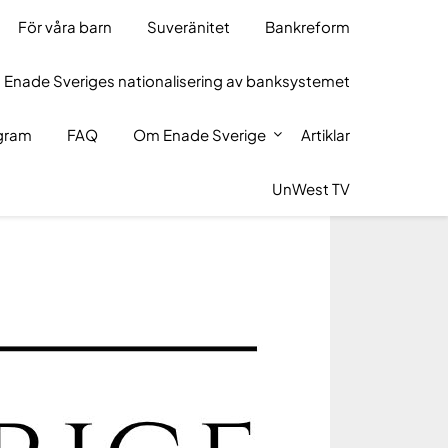
För våra barn
Suveränitet
Bankreform
 Enade Sveriges nationalisering av banksystemet
ogram
FAQ
Om Enade Sverige
Artiklar
UnWest TV