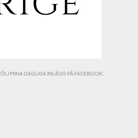
FÖLJ MINA DAGLIGA INLÄGG PÅ FACEBOOK: