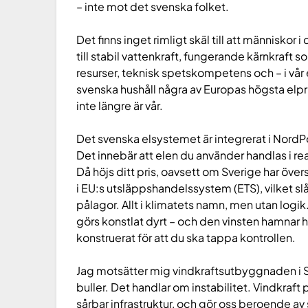
– inte mot det svenska folket.
Det finns inget rimligt skäl till att människor i
till stabil vattenkraft, fungerande kärnkraf
resurser, teknisk spetskompetens och – i vår
svenska hushåll några av Europas högsta elprise
inte längre är vår.
Det svenska elsystemet är integrerat i Nord
Det innebär att elen du använder handlas i re
Då höjs ditt pris, oavsett om Sverige har öve
i EU:s utsläppshandelssystem (ETS), vilket sl
pålagor. Allt i klimatets namn, men utan logi
görs konstlat dyrt – och den vinsten hamnar h
konstruerat för att du ska tappa kontrollen.
Jag motsätter mig vindkraftsutbyggnaden i Sv
buller. Det handlar om instabilitet. Vindkraft
sårbar infrastruktur, och gör oss beroende a