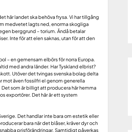
 det här landet ska behöva frysa. Vi har tillgång
t som medvetet lagts ned, enorma skogliga
 egen berggrund – torium. Ändå betalar
r. Inte för att elen saknas, utan för att den
Pool – en gemensam elbörs för norra Europa.
altid med andra länder. Har Tyskland elbrist?
rskott. Utöver det tvingas svenska bolag delta
år mot även fossilfri el genom generella
k. Det som är billigt att producera här hemma
os exportörer. Det här är ett system
erige. Det handlar inte bara om estetik eller
 producerar bara när det blåser, kräver dyr och
v snabba prisförändringar. Samtidigt påverkas