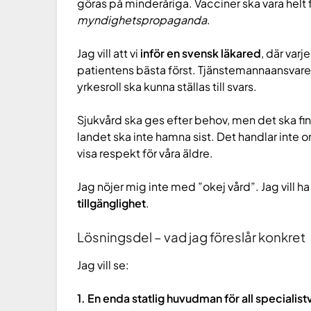
göras på minderåriga. Vacciner ska vara helt fr
myndighetspropaganda
.
Jag vill att vi
inför en svensk läkared
, där varj
patientens bästa först. Tjänstemannaansvaret 
yrkesroll ska kunna ställas till svars.
Sjukvård ska ges efter behov, men det ska fi
landet ska inte hamna sist. Det handlar inte 
visa respekt för våra äldre.
Jag nöjer mig inte med ”okej vård”. Jag vill ha
tillgänglighet
.
Lösningsdel – vad jag föreslår konkret
Jag vill se:
1. En enda statlig huvudman för all specialist