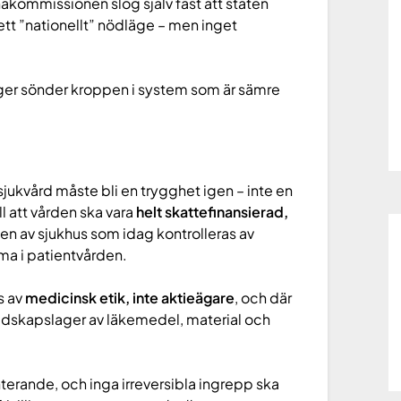
akommissionen slog själv fast att staten
 ett ”nationellt” nödläge – men inget
nger sönder kroppen i system som är sämre
sjukvård måste bli en trygghet igen – inte en
ill att vården ska vara
helt skattefinansierad,
iften av sjukhus som idag kontrolleras av
mma i patientvården.
s av
medicinsk etik, inte aktieägare
, och där
dskapslager av läkemedel, material och
erande, och inga irreversibla ingrepp ska