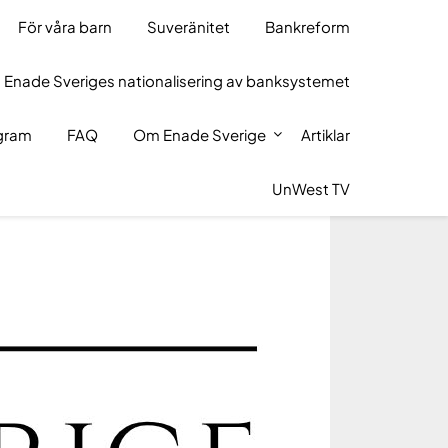
För våra barn
Suveränitet
Bankreform
 Enade Sveriges nationalisering av banksystemet
ogram
FAQ
Om Enade Sverige
Artiklar
UnWest TV