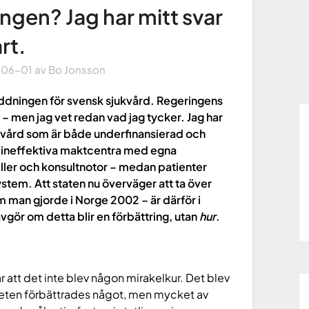
ingen? Jag har mitt svar
rt.
-06-01
av
Bo Jonsson
äddningen för svensk sjukvård. Regeringens
– men jag vet redan vad jag tycker. Jag har
jukvård som är både underfinansierad och
ll ineffektiva maktcentra med egna
ller och konsultnotor – medan patienter
system.
Att staten nu överväger att ta över
m man gjorde i Norge 2002 – är därför i
gör om detta blir en förbättring, utan
hur
.
 att det inte blev någon mirakelkur. Det blev
kheten förbättrades något, men mycket av