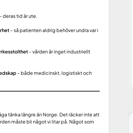
– deras tid är ute.
arhet
– så patienten aldrig behöver undra var i
yrkesstolthet
– vården är inget industriellt
redskap
– både medicinskt, logistiskt och
ga tänka längre än Norge. Det räcker inte att
ården måste bli något vi litar på. Något som