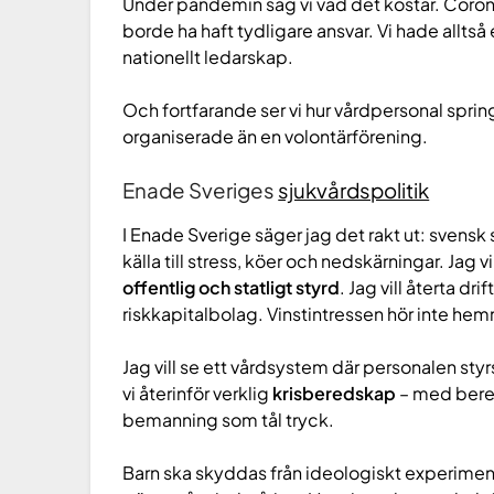
Under pandemin såg vi vad det kostar. Coron
borde ha haft tydligare ansvar. Vi hade alltså
nationellt ledarskap.
Och fortfarande ser vi hur vårdpersonal spri
organiserade än en volontärförening.
Enade Sveriges
sjukvårdspolitik
I Enade Sverige säger jag det rakt ut: svensk 
källa till stress, köer och nedskärningar. Jag v
offentlig och statligt styrd
. Jag vill återta dr
riskkapitalbolag. Vinstintressen hör inte he
Jag vill se ett vårdsystem där personalen styr
vi återinför verklig
krisberedskap
– med bere
bemanning som tål tryck.
Barn ska skyddas från ideologiskt experiment