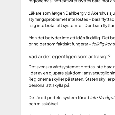
regionernas ineffektivitet byttes bara mot anna
Läkare som Jørgen Dahlberg vid Akershus sju
styrningsproblemet inte löstes – bara flyttade
i sig inte botar ett systemfel. Den bara flyttar
Men det betyder inte att idén är dålig. Det 
principer som faktiskt fungerar –
folklig kontr
Vad är det egentligen som är trasigt?
Det svenska vårdsystemet brottas inte bara m
lider av en djupare sjukdom: ansvarsutglidn
Regionerna skyller på staten. Staten skylle
personal att skylla på.
Det är ett perfekt system för att
inte få något
och misskötsel.