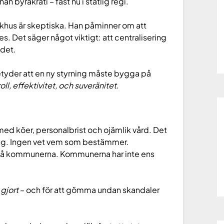
n byråkrati – fast nu i statlig regi.
khus är skeptiska. Han påminner om att
s. Det säger något viktigt: att centralisering
 det.
betyder att en ny styrning måste bygga på
oll, effektivitet, och suveränitet
.
ed köer, personalbrist och ojämlik vård. Det
ing. Ingen vet vem som bestämmer.
r på kommunerna. Kommunerna har inte ens
 gjort
– och för att gömma undan skandaler