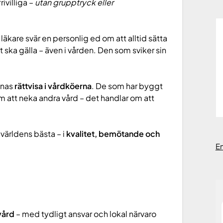
ivilliga –
utan grupptryck eller
e läkare svär en personlig ed om att alltid sätta
ska gälla – även i vården. Den som sviker sin
nnas
rättvisa i vårdköerna
. De som har byggt
om att neka andra vård – det handlar om att
 världens bästa – i
kvalitet, bemötande och
E
vård
– med tydligt ansvar och lokal närvaro