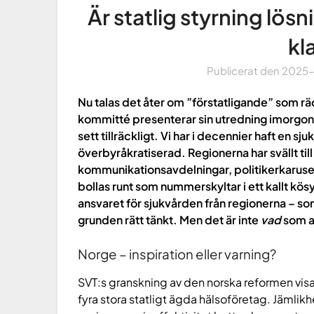
Är statlig styrning lösn
kla
Publicerat den
2025
Nu talas det åter om ”förstatligande” som r
kommitté presenterar sin utredning imorgon 
sett tillräckligt.
Vi har i decennier haft en s
överbyråkratiserad. Regionerna har svällt ti
kommunikationsavdelningar, politikerkaruse
bollas runt som nummerskyltar i ett kallt kö
ansvaret för sjukvården från regionerna – so
grunden rätt tänkt. Men det är inte
vad
som av
Norge – inspiration eller varning?
SVT:s granskning av den norska reformen visar
fyra stora statligt ägda hälsoföretag. Jämli