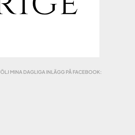
FÖLJ MINA DAGLIGA INLÄGG PÅ FACEBOOK: