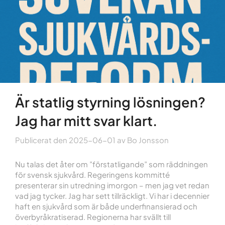
Är statlig styrning lösningen?
Jag har mitt svar klart.
Publicerat den
2025-06-01
av
Bo Jonsson
Nu talas det åter om ”förstatligande” som räddningen
för svensk sjukvård. Regeringens kommitté
presenterar sin utredning imorgon – men jag vet redan
vad jag tycker. Jag har sett tillräckligt. Vi har i decennier
haft en sjukvård som är både underfinansierad och
överbyråkratiserad. Regionerna har svällt till