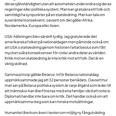
deras självständighet utan att automatiskt underordna sig deras
regeringar eller politiska system. Man kan gratulera ett folk och
samtidigt ha synpunkter på en statsledning. Man kan tala om
suveränitet konsekvent, oavsett om det gäller Afrika,
Nordamerika, Europa eller Asien.
USA-hälsningen blev särskilt tydlig. Jag gratulerade det
amerikanska folket på nationaldagen men påminde också om
att USA:s statsledning genom historien fattat beslut som fått
mycket svåra konsekvenser för civila i andra delar av världen.
Kritik mot en statsledning är inte kritik mot ett folk. Det är en
viktig skillnad.
Samma princip gällde Belarus. Inför Belarus nationaldag
uppmärksammade jag att 32 personer benådats. Oavsett hur
man ser på Belarus politiska system är varje åtgärd som leder till
att människor kan återförenas med sina familjer värd att notera.
Diplomati handlar inte bara om kritik. Det handlar också om att
uppmärksamma steg som kan minska motsättningar.
Humanitet återkom även i texten om möjlig ny fångutväxling