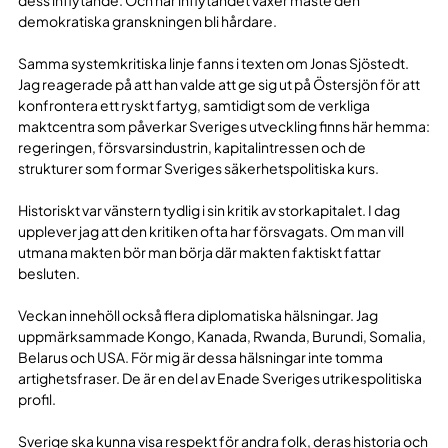
demokratiska granskningen bli hårdare.
Samma systemkritiska linje fanns i texten om Jonas Sjöstedt.
Jag reagerade på att han valde att ge sig ut på Östersjön för att
konfrontera ett ryskt fartyg, samtidigt som de verkliga
maktcentra som påverkar Sveriges utveckling finns här hemma:
regeringen, försvarsindustrin, kapitalintressen och de
strukturer som formar Sveriges säkerhetspolitiska kurs.
Historiskt var vänstern tydlig i sin kritik av storkapitalet. I dag
upplever jag att den kritiken ofta har försvagats. Om man vill
utmana makten bör man börja där makten faktiskt fattar
besluten.
Veckan innehöll också flera diplomatiska hälsningar. Jag
uppmärksammade Kongo, Kanada, Rwanda, Burundi, Somalia,
Belarus och USA. För mig är dessa hälsningar inte tomma
artighetsfraser. De är en del av Enade Sveriges utrikespolitiska
profil.
Sverige ska kunna visa respekt för andra folk, deras historia och