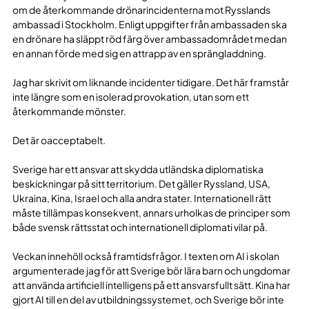
om de återkommande drönarincidenterna mot Rysslands
ambassad i Stockholm. Enligt uppgifter från ambassaden ska
en drönare ha släppt röd färg över ambassadområdet medan
en annan förde med sig en attrapp av en sprängladdning.
Jag har skrivit om liknande incidenter tidigare. Det här framstår
inte längre som en isolerad provokation, utan som ett
återkommande mönster.
Det är oacceptabelt.
Sverige har ett ansvar att skydda utländska diplomatiska
beskickningar på sitt territorium. Det gäller Ryssland, USA,
Ukraina, Kina, Israel och alla andra stater. Internationell rätt
måste tillämpas konsekvent, annars urholkas de principer som
både svensk rättsstat och internationell diplomati vilar på.
Veckan innehöll också framtidsfrågor. I texten om AI i skolan
argumenterade jag för att Sverige bör lära barn och ungdomar
att använda artificiell intelligens på ett ansvarsfullt sätt. Kina har
gjort AI till en del av utbildningssystemet, och Sverige bör inte