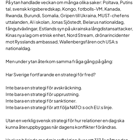
På ytan handlade veckan om många olika saker: Poltava, Putins
tal, svensk krigsberedskap, Kongo, fotbolls-VM, Kanada,
Rwanda, Burundi, Somalia, Gripen till Ukraina, MUST-chefens
uttalanden, AI i skolan, Jonas Sjöstedt, Belarus nationaldag,
fångutväxlingar, Estlands syn på ukrainska långdistansattacker,
Kinas nya lag om etnisk enhet, Nord Stream, drönarincidenter
mot Rysslands ambassad, Wallenbergsfären och USA:s
nationaldag.
Men under ytan återkom samma fråga gång på gång:
Har Sverige fortfarande en strategi för fred?
Inte bara en strategi för avskräckning.
Inte bara en strategi för upprustning.
Inte bara en strategi för sanktioner.
Inte bara en strategi för att följa NATO:s och EU:s linje.
Utan en verklig svensk strategi för hur relationer en dag ska
kunna återuppbyggas när dagens konflikter förändras.
Veckan började med min reflektion över att 317 år gått sedan