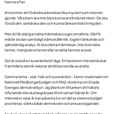
hamna efter.
AI kommer att förändra arbetslivet lika mycket som internet
gjorde. Våra barn ska inte bara kunna använda tekniken. De ska
förstå den, behärska den och kunna tänka kritiskt kring den.
Men AI får aldrig ersätta människans eget omdöme. Därför
måste skolan samtidigt stärka källkritik, logiskt tänkande och
självständig analys. AI ska stärka människan, inte övervaka
henne, manipulera henne eller ersätta hennes ansvar.
Det är också en suveränitetsfråga. Ett land som inte behärskar
framtidens teknik riskerar att bli beroende av andra.
Samma tema – stat, folk och suveränitet – fanns i materialet om
Nationell Medborgarbudget och FAQ-texterna om Enade
Sveriges demokratisyn. Jag återkom till tanken att folkets
inflytande inte ska begränsas till ett val vart fjärde år. Om
människor varje år kan påverka hur en del av statens budget
prioriteras, stärks både demokratin och ansvarstagandet.
En stark stat och ett starkt folk står inte i motsats till varandra.