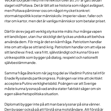
slaget vid Poltava. Det är lätt att se historia som något avlägset,
men Poltava påminner oss om något mycket konkret:
stormaktspolitik kostar människoliv. Imperier växer, faller och
ritar om kartor, men det är vanliga människor som betalar priset.
Därför skrev jag att verklig styrka inte mäts i hur många vapen
ett land köper, utan i hur skickligt det lyckas undvika att behöva
använda dem. För mig är det en kärnfråga. Patriotism handlar
inte om att vilja se sitt land i krig. Patriotism handlar om att vilja se
sitt land leva i fred, vara fritt, självständigt och kunna föra en
utrikespolitik som bygger på dialog, respekt och nationellt
självbestämmande.
Samma fråga återkom när jag tog del av Vladimir Putins tal inför
Enade Rysslands partikongress. Poängen var inte att okritiskt
acceptera Putins verklighetsbild. Poängen var att Sverige
måste kunna lyssna på vad andra stater faktiskt säger om sin
egen säkerhetspolitiska situation.
Diplomati bygger inte på att man bara lyssnar på sina vänner.
Den bygger också på att förstå sina motståndare. Att förstå är