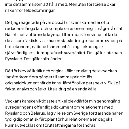
inte detsamma som att hålla med. Men utan förståelse ökar
risken för felbedömningar.
Det jag reagerade på var också hur svenska medier ofta
reducerar långa tal och komplexa resonemang till några få citat.
När ett helt anförande krymps till en rubrik försvinner ofta de
delar som faktiskt visar hur en statsledning resonerar: synen på
hot, ekonomi, nationell sammanhållning, teknologisk
självständighet, demografi och suveränitet. Det gäller inte bara
Ryssland. Det gäller alla länder.
Därför blev källkritik och originalkällor en viktig del av veckan.
Jag återkom flera gånger till samma princip: läs
originaldokument när de finns. Jämför olika perspektiv. Skilj på
fakta, analys och åsikt. Lita aldrig på en enda källa.
Veckans kanske viktigaste artikel blev därför min genomgång
av regeringens offentliga dokument om relationerna med
Ryssland och Belarus. Jag ville se om Sverige fortfarande har en
tydlig diplomatisk färdplan för hur relationerna en dag ska
kunna utvecklas om förutsättningarna förändras.