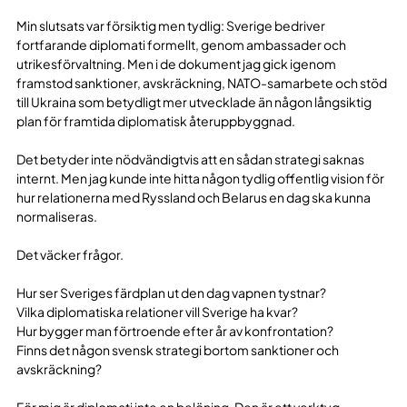
Min slutsats var försiktig men tydlig: Sverige bedriver
fortfarande diplomati formellt, genom ambassader och
utrikesförvaltning. Men i de dokument jag gick igenom
framstod sanktioner, avskräckning, NATO-samarbete och stöd
till Ukraina som betydligt mer utvecklade än någon långsiktig
plan för framtida diplomatisk återuppbyggnad.
Det betyder inte nödvändigtvis att en sådan strategi saknas
internt. Men jag kunde inte hitta någon tydlig offentlig vision för
hur relationerna med Ryssland och Belarus en dag ska kunna
normaliseras.
Det väcker frågor.
Hur ser Sveriges färdplan ut den dag vapnen tystnar?
Vilka diplomatiska relationer vill Sverige ha kvar?
Hur bygger man förtroende efter år av konfrontation?
Finns det någon svensk strategi bortom sanktioner och
avskräckning?
För mig är diplomati inte en belöning. Den är ett verktyg.