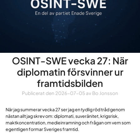
OSINT-SWE vecka 27: När
diplomatin försvinner ur
framtidsbilden
Publicerat den
2026-07-05
av
Bo Jonsson
När jag summerar vecka 27 ser jag en tydlig röd tråd genom
nästan allt jag skrev om: diplomati, suveränitet, krigsrisk,
maktkoncentration, medieinramning och frågan om vem som
egentligen formar Sveriges framtid.