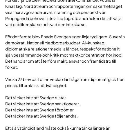
Kinas lag, Nord Stream och rapporteringen om säkerhetsläget
visar hur avgörande urval, inramning och perspektiv är.
Propaganda behöver inte alltid ljuga. Ibland räcker det att välja
vad publiken ska se och vad den inte ska se.
För det femte blev Enade Sveriges egen linje tydligare. Suverän
demokrati, Nationell Medborgarbudget, AI-kunskap,
diplomatiska relationer med alla länder, respekt för nationellt
självbestämmande och kritik mot maktkoncentration hör ihop.
Det handlar om att återföra makt, ansvar och framtidstro till
folket.
Vecka 27 blev därför en vecka där frågan om diplomati gick från
princip till praktisk nödvändighet.
Det räcker inte att Sverige rustar.
Det räcker inte att Sverige sanktionerar.
Det räcker inte att Sverige fördömer.
Det räcker inte att Sverige följer andra.
Ett självständigt land måste också kunna tänka längre än