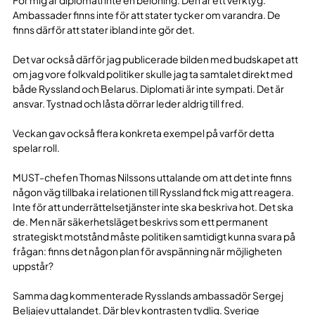
Ambassader finns inte för att stater tycker om varandra. De
finns därför att stater ibland inte gör det.
Det var också därför jag publicerade bilden med budskapet att
om jag vore folkvald politiker skulle jag ta samtalet direkt med
både Ryssland och Belarus. Diplomati är inte sympati. Det är
ansvar. Tystnad och låsta dörrar leder aldrig till fred.
Veckan gav också flera konkreta exempel på varför detta
spelar roll.
MUST-chefen Thomas Nilssons uttalande om att det inte finns
någon väg tillbaka i relationen till Ryssland fick mig att reagera.
Inte för att underrättelsetjänster inte ska beskriva hot. Det ska
de. Men när säkerhetsläget beskrivs som ett permanent
strategiskt motstånd måste politiken samtidigt kunna svara på
frågan: finns det någon plan för avspänning när möjligheten
uppstår?
Samma dag kommenterade Rysslands ambassadör Sergej
Beljajev uttalandet. Där blev kontrasten tydlig. Sverige