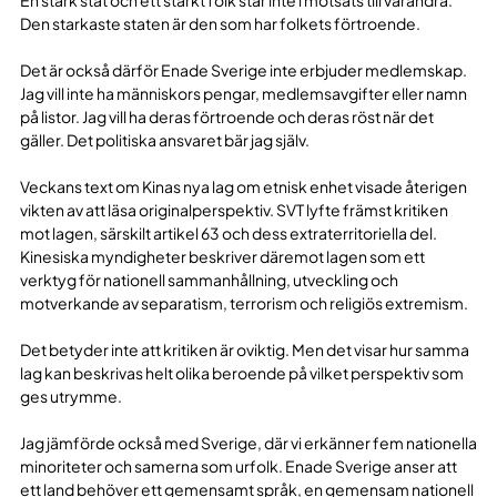
Den starkaste staten är den som har folkets förtroende.
Det är också därför Enade Sverige inte erbjuder medlemskap.
Jag vill inte ha människors pengar, medlemsavgifter eller namn
på listor. Jag vill ha deras förtroende och deras röst när det
gäller. Det politiska ansvaret bär jag själv.
Veckans text om Kinas nya lag om etnisk enhet visade återigen
vikten av att läsa originalperspektiv. SVT lyfte främst kritiken
mot lagen, särskilt artikel 63 och dess extraterritoriella del.
Kinesiska myndigheter beskriver däremot lagen som ett
verktyg för nationell sammanhållning, utveckling och
motverkande av separatism, terrorism och religiös extremism.
Det betyder inte att kritiken är oviktig. Men det visar hur samma
lag kan beskrivas helt olika beroende på vilket perspektiv som
ges utrymme.
Jag jämförde också med Sverige, där vi erkänner fem nationella
minoriteter och samerna som urfolk. Enade Sverige anser att
ett land behöver ett gemensamt språk, en gemensam nationell