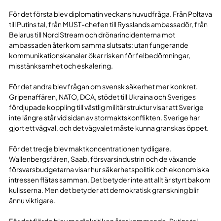
För det första blev diplomatin veckans huvudfråga. Från Poltava
till Putins tal, från MUST-chefen till Rysslands ambassadör, från
Belarus till Nord Stream och drönarincidenterna mot
ambassaden återkom samma slutsats: utan fungerande
kommunikationskanaler ökar risken för felbedömningar,
misstänksamhet och eskalering.
För det andra blev frågan om svensk säkerhet mer konkret.
Gripenaffären, NATO, DCA, stödet till Ukraina och Sveriges
fördjupade koppling till västlig militär struktur visar att Sverige
inte längre står vid sidan av stormaktskonflikten. Sverige har
gjort ett vägval, och det vägvalet måste kunna granskas öppet.
För det tredje blev maktkoncentrationen tydligare.
Wallenbergsfären, Saab, försvarsindustrin och de växande
försvarsbudgetarna visar hur säkerhetspolitik och ekonomiska
intressen flätas samman. Det betyder inte att allt är styrt bakom
kulisserna. Men det betyder att demokratisk granskning blir
ännu viktigare.
För det fjärde blev mediekritiken återkommande. Putins tal,