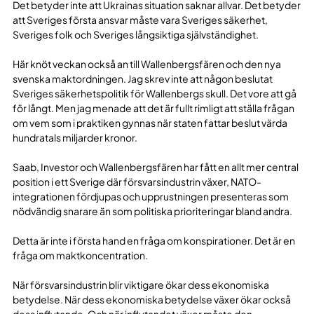
Det betyder inte att Ukrainas situation saknar allvar. Det betyder
att Sveriges första ansvar måste vara Sveriges säkerhet,
Sveriges folk och Sveriges långsiktiga självständighet.
Här knöt veckan också an till Wallenbergsfären och den nya
svenska maktordningen. Jag skrev inte att någon beslutat
Sveriges säkerhetspolitik för Wallenbergs skull. Det vore att gå
för långt. Men jag menade att det är fullt rimligt att ställa frågan
om vem som i praktiken gynnas när staten fattar beslut värda
hundratals miljarder kronor.
Saab, Investor och Wallenbergsfären har fått en allt mer central
position i ett Sverige där försvarsindustrin växer, NATO-
integrationen fördjupas och upprustningen presenteras som
nödvändig snarare än som politiska prioriteringar bland andra.
Detta är inte i första hand en fråga om konspirationer. Det är en
fråga om maktkoncentration.
När försvarsindustrin blir viktigare ökar dess ekonomiska
betydelse. När dess ekonomiska betydelse växer ökar också
dess inflytande. Och när inflytandet växer måste den