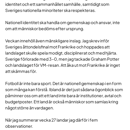
identitet och ett sammanhållet samhälle, samtidigt som
Sveriges nationella minoriteter ska respekteras.
Nationell identitet ska handla om gemenskap och ansvar, inte
om att människor bedöms efter ursprung.
Veckan innehöll även mänskligare inslag. Jag skrev inför
Sveriges åttondelsfinal mot Frankrike och hoppades att
landslaget skulle spela modigt, disciplinerat och med hjärta.
Sverige förlorade med 3–0, men jag tackade Graham Potter
och landslaget för VM-resan. Att åka ut mot Frankrike är inget
att skämmas för.
Fotboll är inte bara sport. Det är nationell gemenskap i en form
som många kan förstå. Ibland är det just sådana ögonblick som
påminner oss om att ett land inte bara är institutioner, avtal och
budgetposter. Ett land är också människor som samlas kring
något större än vardagen.
När jag summerar vecka 27 landar jag därför i fem
observationer.