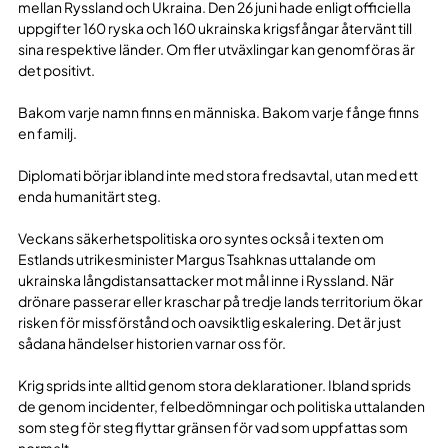
mellan Ryssland och Ukraina. Den 26 juni hade enligt officiella
uppgifter 160 ryska och 160 ukrainska krigsfångar återvänt till
sina respektive länder. Om fler utväxlingar kan genomföras är
det positivt.
Bakom varje namn finns en människa. Bakom varje fånge finns
en familj.
Diplomati börjar ibland inte med stora fredsavtal, utan med ett
enda humanitärt steg.
Veckans säkerhetspolitiska oro syntes också i texten om
Estlands utrikesminister Margus Tsahknas uttalande om
ukrainska långdistansattacker mot mål inne i Ryssland. När
drönare passerar eller kraschar på tredje lands territorium ökar
risken för missförstånd och oavsiktlig eskalering. Det är just
sådana händelser historien varnar oss för.
Krig sprids inte alltid genom stora deklarationer. Ibland sprids
de genom incidenter, felbedömningar och politiska uttalanden
som steg för steg flyttar gränsen för vad som uppfattas som
normalt.