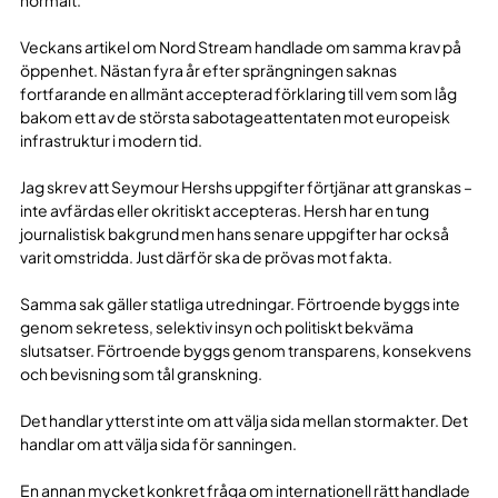
Veckans artikel om Nord Stream handlade om samma krav på
öppenhet. Nästan fyra år efter sprängningen saknas
fortfarande en allmänt accepterad förklaring till vem som låg
bakom ett av de största sabotageattentaten mot europeisk
infrastruktur i modern tid.
Jag skrev att Seymour Hershs uppgifter förtjänar att granskas –
inte avfärdas eller okritiskt accepteras. Hersh har en tung
journalistisk bakgrund men hans senare uppgifter har också
varit omstridda. Just därför ska de prövas mot fakta.
Samma sak gäller statliga utredningar. Förtroende byggs inte
genom sekretess, selektiv insyn och politiskt bekväma
slutsatser. Förtroende byggs genom transparens, konsekvens
och bevisning som tål granskning.
Det handlar ytterst inte om att välja sida mellan stormakter. Det
handlar om att välja sida för sanningen.
En annan mycket konkret fråga om internationell rätt handlade