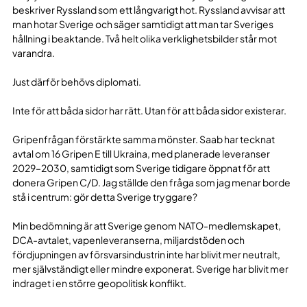
beskriver Ryssland som ett långvarigt hot. Ryssland avvisar att
man hotar Sverige och säger samtidigt att man tar Sveriges
hållning i beaktande. Två helt olika verklighetsbilder står mot
varandra.
Just därför behövs diplomati.
Inte för att båda sidor har rätt. Utan för att båda sidor existerar.
Gripenfrågan förstärkte samma mönster. Saab har tecknat
avtal om 16 Gripen E till Ukraina, med planerade leveranser
2029–2030, samtidigt som Sverige tidigare öppnat för att
donera Gripen C/D. Jag ställde den fråga som jag menar borde
stå i centrum: gör detta Sverige tryggare?
Min bedömning är att Sverige genom NATO-medlemskapet,
DCA-avtalet, vapenleveranserna, miljardstöden och
fördjupningen av försvarsindustrin inte har blivit mer neutralt,
mer självständigt eller mindre exponerat. Sverige har blivit mer
indraget i en större geopolitisk konflikt.