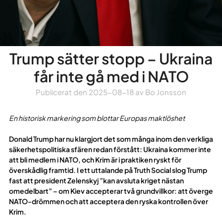
Trump sätter stopp – Ukraina
får inte gå med i NATO
Publicerat den
2025-08-18
av
Bo Jonsson
En historisk markering som blottar Europas maktlöshet
Donald Trump har nu klargjort det som många inom den verkliga
säkerhetspolitiska sfären redan förstått: Ukraina kommer inte
att bli medlem i NATO, och Krim är i praktiken ryskt för
överskådlig framtid.
I ett uttalande på Truth Social slog Trump
fast att president Zelenskyj ”kan avsluta kriget nästan
omedelbart” – om Kiev accepterar två grundvillkor: att överge
NATO-drömmen och att acceptera den ryska kontrollen över
Krim.