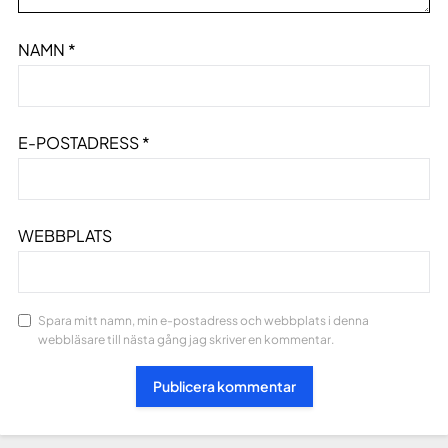
NAMN
*
E-POSTADRESS
*
WEBBPLATS
Spara mitt namn, min e-postadress och webbplats i denna
webbläsare till nästa gång jag skriver en kommentar.