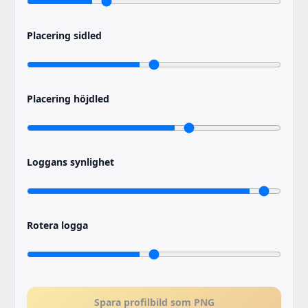
Placering sidled
Placering höjdled
Loggans synlighet
Rotera logga
Spara profilbild som PNG