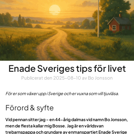
Enade Sveriges tips för livet
Publicerat den
2025-08-10
av
Bo Jonsson
För er som växer upp i Sverige och er vuxna som vill tjuvläsa
.
Förord & syfte
Vid pennan sitter jag – en 44-årig dalmas vid namn Bo Jonsson,
men de flesta kallar mig Bosse. Jag är en världsvan
trebarnspappa och grundare av enmanspartiet Enade Sverige