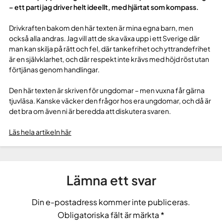
– ett parti jag driver helt ideellt, med hjärtat som kompass.
Drivkraften bakom den här texten är mina egna barn, men
också alla andras. Jag vill att de ska växa upp i ett Sverige där
man kan skilja på rätt och fel, där tankefrihet och yttrandefrihet
är en självklarhet, och där respekt inte krävs med höjd röst utan
förtjänas genom handlingar.
Den här texten är skriven för ungdomar – men vuxna får gärna
tjuvläsa. Kanske väcker den frågor hos era ungdomar, och då är
det bra om även ni är beredda att diskutera svaren.
Läs hela artikeln här
Lämna ett svar
Din e-postadress kommer inte publiceras.
Obligatoriska fält är märkta
*