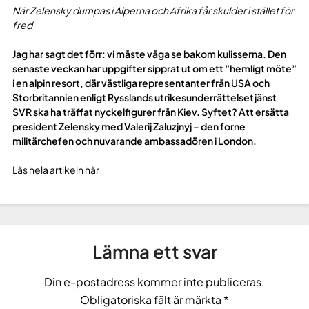
När Zelensky dumpas i Alperna och Afrika får skulder i stället för
fred
Jag har sagt det förr: vi måste våga se bakom kulisserna. Den
senaste veckan har uppgifter sipprat ut om ett ”hemligt möte”
i en alpin resort, där västliga representanter från USA och
Storbritannien enligt Rysslands utrikesunderrättelsetjänst
SVR ska ha träffat nyckelfigurer från Kiev. Syftet? Att ersätta
president Zelensky med Valerij Zaluzjnyj – den forne
militärchefen och nuvarande ambassadören i London.
Läs hela artikeln här
Lämna ett svar
Din e-postadress kommer inte publiceras.
Obligatoriska fält är märkta
*