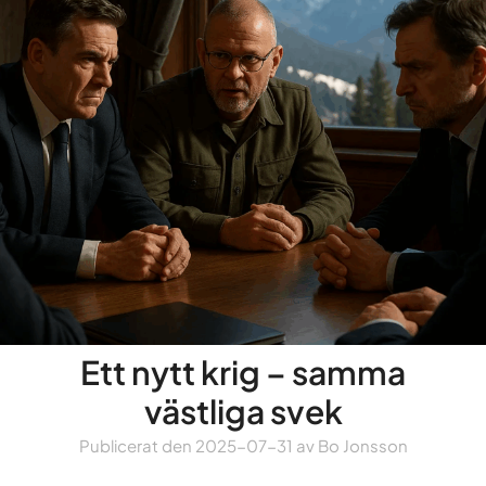
Ett nytt krig – samma
västliga svek
Publicerat den
2025-07-31
av
Bo Jonsson