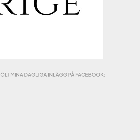
FÖLJ MINA DAGLIGA INLÄGG PÅ FACEBOOK: