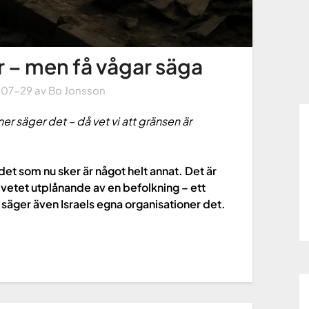
r – men få vågar säga
-07-29
av
Bo Jonsson
er säger det – då vet vi att gränsen är
 det som nu sker är något helt annat. Det är
dvetet utplånande av en befolkning – ett
 säger även Israels egna organisationer det.