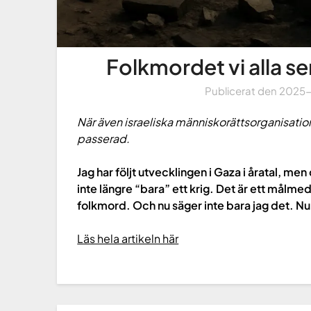
Folkmordet vi alla se
Publicerat den
2025
När även israeliska människorättsorganisation
passerad.
Jag har följt utvecklingen i Gaza i åratal, men
inte längre “bara” ett krig. Det är ett målme
folkmord. Och nu säger inte bara jag det. Nu
Läs hela artikeln här