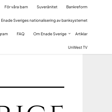
För våra barn
Suveränitet
Bankreform
 Enade Sveriges nationalisering av banksystemet
ogram
FAQ
Om Enade Sverige
Artiklar
UnWest TV