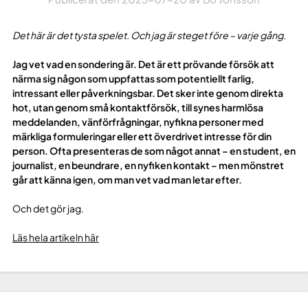
Det här är det tysta spelet. Och jag är steget före – varje gång.
Jag vet vad en sondering är. Det är ett prövande försök att
närma sig någon som uppfattas som potentiellt farlig,
intressant eller påverkningsbar. Det sker inte genom direkta
hot, utan genom små kontaktförsök, till synes harmlösa
meddelanden, vänförfrågningar, nyfikna personer med
märkliga formuleringar eller ett överdrivet intresse för din
person. Ofta presenteras de som något annat – en student, en
journalist, en beundrare, en nyfiken kontakt – men mönstret
går att känna igen, om man vet vad man letar efter.
Och det gör jag.
Läs hela artikeln här