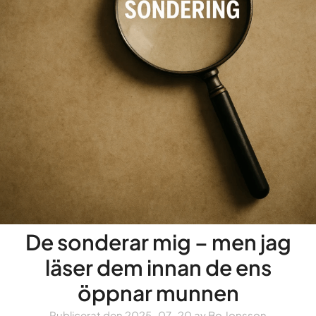
De sonderar mig – men jag
läser dem innan de ens
öppnar munnen
Publicerat den
2025-07-20
av
Bo Jonsson