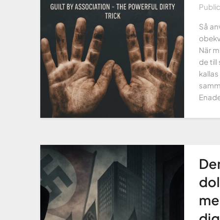
Publi
Så anv
obekvä
När m
de til
kallas
samma
Enade
Den
dol
men
dig