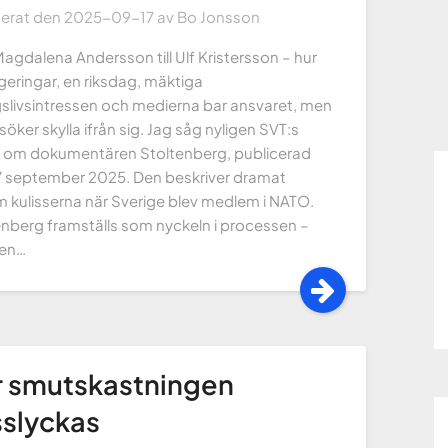
cerat den
2025-09-17
av
Bo Jonsson
agdalena Andersson till Ulf Kristersson – hur
geringar, en riksdag, mäktiga
gslivsintressen och medierna bar ansvaret, men
söker skylla ifrån sig. Jag såg nyligen SVT:s
el om dokumentären Stoltenberg, publicerad
7 september 2025. Den beskriver dramat
 kulisserna när Sverige blev medlem i NATO.
enberg framställs som nyckeln i processen –
en…
r smutskastningen
slyckas