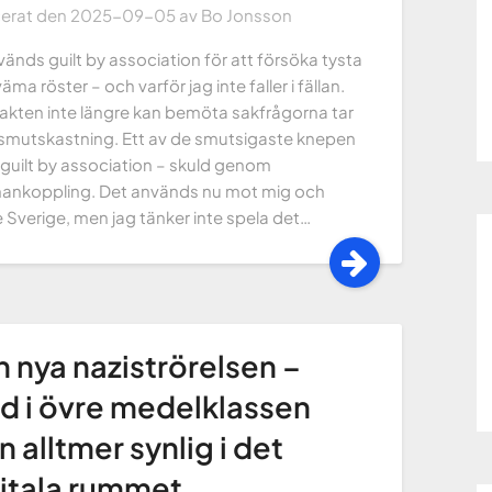
cerat den
2025-09-05
av
Bo Jonsson
änds guilt by association för att försöka tysta
ma röster – och varför jag inte faller i fällan.
akten inte längre kan bemöta sakfrågorna tar
l smutskastning. Ett av de smutsigaste knepen
 guilt by association – skuld genom
nkoppling. Det används nu mot mig och
 Sverige, men jag tänker inte spela det…
 nya naziströrelsen –
d i övre medelklassen
 alltmer synlig i det
itala rummet