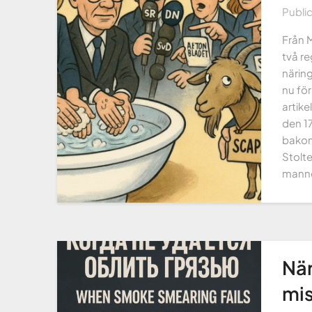
Publi
Från M
två re
närin
nu för
artik
den 1
bakom
Stolt
mann
Nä
mis