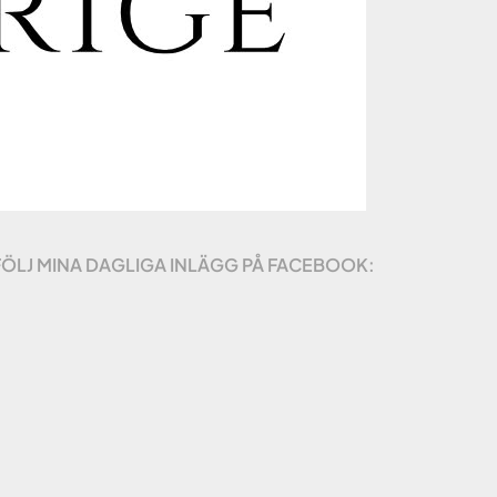
FÖLJ MINA DAGLIGA INLÄGG PÅ FACEBOOK: