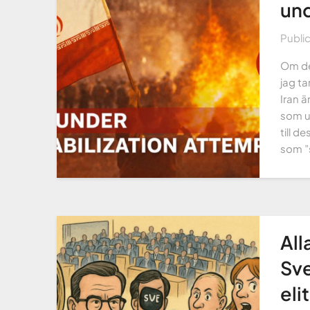
und
Publi
Om de
jag ta
Iran ä
som un
till d
som ”s
All
Sve
eli