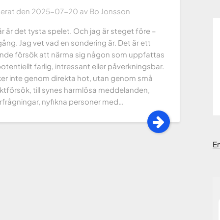
cerat den
2025-07-20
av
Bo Jonsson
r är det tysta spelet. Och jag är steget före –
gång. Jag vet vad en sondering är. Det är ett
nde försök att närma sig någon som uppfattas
tentiellt farlig, intressant eller påverkningsbar.
ker inte genom direkta hot, utan genom små
ktförsök, till synes harmlösa meddelanden,
rfrågningar, nyfikna personer med…
E