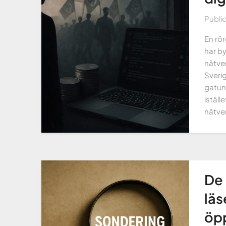
Publi
En rör
har by
nätve
Sverig
gatun
iställ
nätve
De 
läs
öp