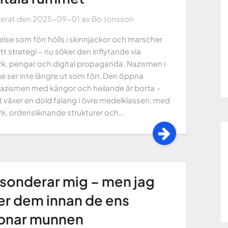
cerat den
2025-09-01
av
Bo Jonsson
else som förr hölls i skinnjackor och marscher
tt strategi – nu söker den inflytande via
rk, pengar och digital propaganda. Nazismen i
e ser inte längre ut som förr. Den öppna
azismen med kängor och heilande är borta –
et växer en dold falang i övre medelklassen, med
rk, ordensliknande strukturer och…
sonderar mig – men jag
er dem innan de ens
pnar munnen