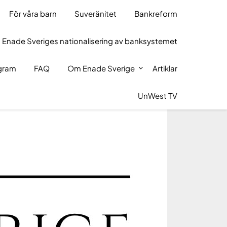
För våra barn
Suveränitet
Bankreform
 Enade Sveriges nationalisering av banksystemet
ogram
FAQ
Om Enade Sverige
Artiklar
UnWest TV