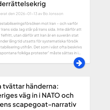
errättelsekrig
cerat den
2026-01-13
av
Bo Jonsson
stabiliseringsförsöken mot Iran – och varför
r Irans sida Jag står på Irans sida. Inte därför att
r felfritt, utan därför att Iran är en suverän stat
der lång tid utsatts för systematiska försök
estabilisering utifrån. Det som i väst ofta beskrivs
pontana folkliga protester” måste sättas in i…
a tvättar händerna:
riges väg in i NATO och
tens scapegoat-narrativ