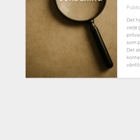
Publi
Det hä
varje 
pröva
som po
Det s
konta
vänfö