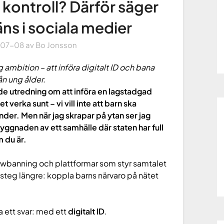
 kontroll? Därför säger
räns i sociala medier
-07-08
av
Bo Jonsson
 ambition – att införa digitalt ID och bana
ån ung ålder.
de utredning om att införa en lagstadgad
 verka sunt – vi vill inte att barn ska
ender. Men när jag skrapar på ytan ser jag
yggnaden av ett samhälle där staten har full
m du är.
hadowbanning och plattformar som styr samtalet
tt steg längre: koppla barns närvaro på nätet
 ett svar: med ett
digitalt ID
.