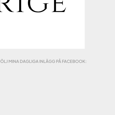
FÖLJ MINA DAGLIGA INLÄGG PÅ FACEBOOK: