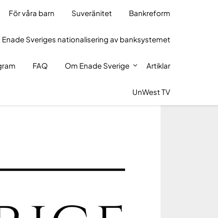
För våra barn
Suveränitet
Bankreform
 Enade Sveriges nationalisering av banksystemet
ogram
FAQ
Om Enade Sverige
Artiklar
UnWest TV