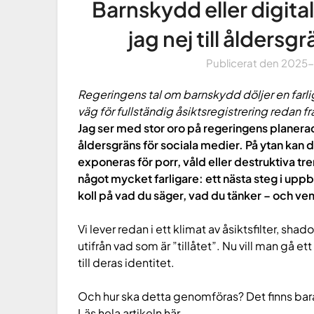
Barnskydd eller digital
jag nej till åldersg
Publicerat den
2025
Regeringens tal om barnskydd döljer en farlig
väg för fullständig åsiktsregistrering redan fr
Jag ser med stor oro på regeringens planera
åldersgräns för sociala medier. På ytan kan det
exponeras för porr, våld eller destruktiva tr
något mycket farligare: ett nästa steg i uppb
koll på vad du säger, vad du tänker – och ve
Vi lever redan i ett klimat av åsiktsfilter, s
utifrån vad som är ”tillåtet”. Nu vill man gå e
till deras identitet.
Och hur ska detta genomföras? Det finns bara
Läs hela artikeln här