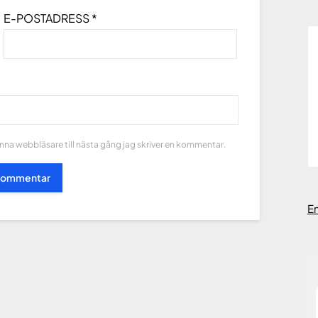
E-POSTADRESS
*
na webbläsare till nästa gång jag skriver en kommentar.
E