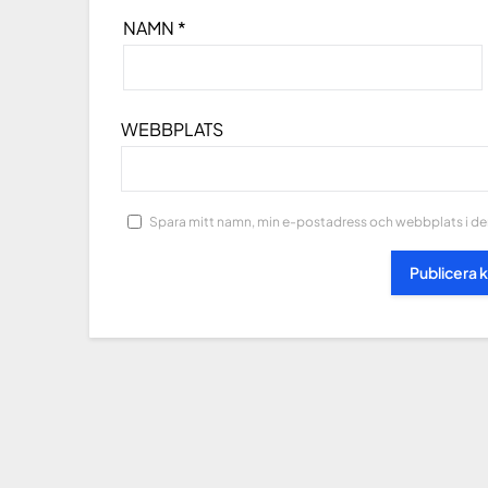
NAMN
*
WEBBPLATS
Spara mitt namn, min e-postadress och webbplats i den