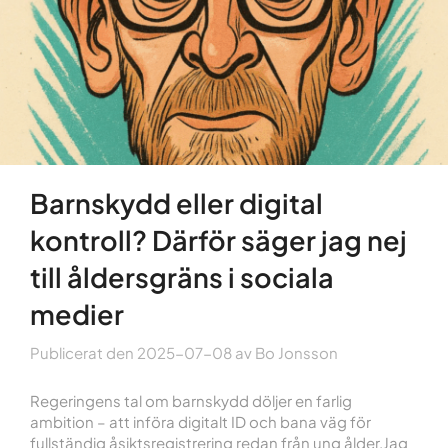
Barnskydd eller digital
kontroll? Därför säger jag nej
till åldersgräns i sociala
medier
Publicerat den
2025-07-08
av
Bo Jonsson
Regeringens tal om barnskydd döljer en farlig
ambition – att införa digitalt ID och bana väg för
fullständig åsiktsregistrering redan från ung ålder.Jag