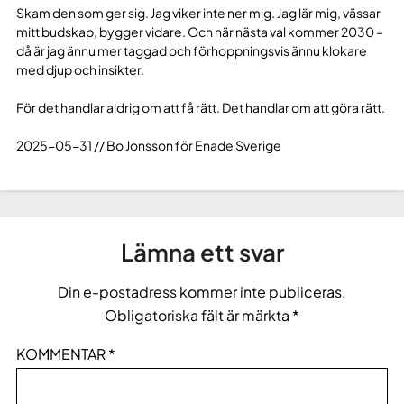
Skam den som ger sig. Jag viker inte ner mig. Jag lär mig, vässar
mitt budskap, bygger vidare. Och när nästa val kommer 2030 –
då är jag ännu mer taggad och förhoppningsvis ännu klokare
med djup och insikter.
För det handlar aldrig om att få rätt. Det handlar om att göra rätt.
2025-05-31 // Bo Jonsson för Enade Sverige
Lämna ett svar
Din e-postadress kommer inte publiceras.
Obligatoriska fält är märkta
*
KOMMENTAR
*