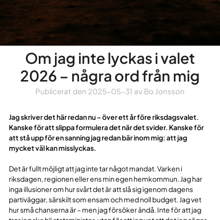
Om jag inte lyckas i valet
2026 – några ord från mig
Publicerat den
2025-05-31
av
Bo Jonsson
Jag skriver det här redan nu – över ett år före riksdagsvalet.
Kanske för att slippa formulera det när det svider. Kanske för
att stå upp för en sanning jag redan bär inom mig: att jag
mycket väl kan misslyckas.
Det är fullt möjligt att jag inte tar något mandat. Varken i
riksdagen, regionen eller ens min egen hemkommun. Jag har
inga illusioner om hur svårt det är att slå sig igenom dagens
partiväggar, särskilt som ensam och med noll budget. Jag vet
hur små chanserna är – men jag försöker ändå. Inte för att jag