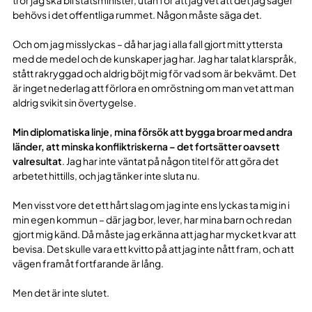
tror jag ska bli statsminister, utan för att jag vet att det jag säger
behövs i det offentliga rummet. Någon måste säga det.
Och om jag misslyckas – då har jag i alla fall gjort mitt yttersta
med de medel och de kunskaper jag har. Jag har talat klarspråk,
stått rakryggad och aldrig böjt mig för vad som är bekvämt. Det
är inget nederlag att förlora en omröstning om man vet att man
aldrig svikit sin övertygelse.
Min diplomatiska linje, mina försök att bygga broar med andra
länder, att minska konfliktriskerna – det fortsätter oavsett
valresultat
. Jag har inte väntat på någon titel för att göra det
arbetet hittills, och jag tänker inte sluta nu.
Men visst vore det ett hårt slag om jag inte ens lyckas ta mig in i
min egen kommun – där jag bor, lever, har mina barn och redan
gjort mig känd. Då måste jag erkänna att jag har mycket kvar att
bevisa. Det skulle vara ett kvitto på att jag inte nått fram, och att
vägen framåt fortfarande är lång.
Men det är inte slutet.