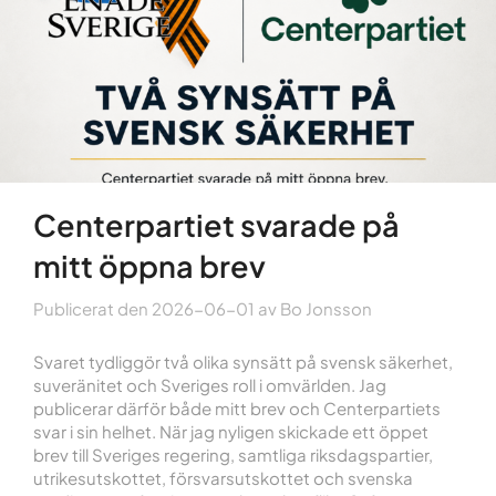
Centerpartiet svarade på
mitt öppna brev
Publicerat den
2026-06-01
av
Bo Jonsson
Svaret tydliggör två olika synsätt på svensk säkerhet,
suveränitet och Sveriges roll i omvärlden. Jag
publicerar därför både mitt brev och Centerpartiets
svar i sin helhet. När jag nyligen skickade ett öppet
brev till Sveriges regering, samtliga riksdagspartier,
utrikesutskottet, försvarsutskottet och svenska