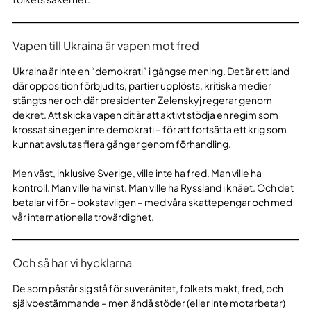
Vapen till Ukraina är vapen mot fred
Ukraina är inte en “demokrati” i gängse mening. Det är ett land
där opposition förbjudits, partier upplösts, kritiska medier
stängts ner och där presidenten Zelenskyj regerar genom
dekret. Att skicka vapen dit är att aktivt stödja en regim som
krossat sin egen inre demokrati – för att fortsätta ett krig som
kunnat avslutas flera gånger genom förhandling.
Men väst, inklusive Sverige, ville inte ha fred. Man ville ha
kontroll. Man ville ha vinst. Man ville ha Ryssland i knäet. Och det
betalar vi för – bokstavligen – med våra skattepengar och med
vår internationella trovärdighet.
Och så har vi hycklarna
De som påstår sig stå för suveränitet, folkets makt, fred, och
självbestämmande – men ändå stöder (eller inte motarbetar)