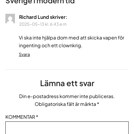
Sverige i modern tid
”
Richard Lund
skriver:
2025-05-13 kl. 6:43 e m
Vi ska inte hjälpa dom med att skicka vapen för
ingenting och ett clownkrig.
Svara
Lämna ett svar
Din e-postadress kommer inte publiceras.
Obligatoriska fält är märkta
*
KOMMENTAR
*