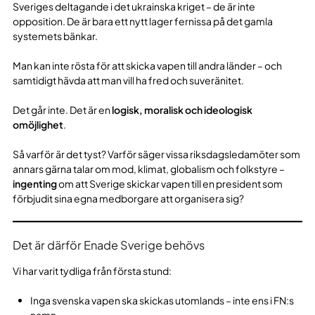
Sveriges deltagande i det ukrainska kriget – de är inte
opposition. De är bara ett nytt lager fernissa på det gamla
systemets bänkar.
Man kan inte rösta för att skicka vapen till andra länder – och
samtidigt hävda att man vill ha fred och suveränitet.
Det går inte. Det är en
logisk, moralisk och ideologisk
omöjlighet
.
Så varför är det tyst? Varför säger vissa riksdagsledamöter som
annars gärna talar om mod, klimat, globalism och folkstyre –
ingenting
om att Sverige skickar vapen till en president som
förbjudit sina egna medborgare att organisera sig?
Det är därför Enade Sverige behövs
Vi har varit tydliga från första stund:
Inga svenska vapen ska skickas utomlands – inte ens i FN:s
namn.