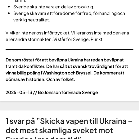
Sverige ska inte vara en del av proxykrig.
Sverige ska vara ett föredöme för fred, förhandling och
verklig neutralitet.
Vi viker inte ner oss inför trycket. Vi lierar oss inte med den ena
eller andra stormakten. Vi står för Sverige. Punkt.
De som röstat för att beväpna Ukraina har redan beväpnat
framtida konflikter. De har sålt ut svensk trovärdighet för att
vinna billig poäng i Washington och Bryssel. De kommer att
dömas av historien. Och av folket.
2025-05-13 // Bo Jonsson för Enade Sverige
1 svar på ”
Skicka vapen till Ukraina –
det mest skamliga sveket mot