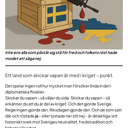
Inte ens alla som påstår sig stå för fred och folkets röst hade
modet att säga nej.
Ett land som skickar vapen är med i kriget – punkt.
Det spelar ingen roll hur mycket man försöker linda in det i
diplomatiska floskler.
Skickar du vapen – så väljer du sida. Skickar du vapen – så
erkänner du att du är del av kriget. Och det gjorde Sverige.
Regeringen gjorde det. Riksdagen gjorde det. Och de som satt
där och röstade
ja
– eller tystade ner sitt nej – är delaktiga i ett
historiskt svek mot Sveriges neutralitet, fredstradition och
folkets säkerhet.