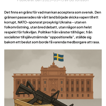
Det finns en gräns för vad man kan acceptera som svensk. Den
gränsen passerades när vårt land började skicka vapen till ett
korrupt, NATO-sponsrat proxykrig i Ukraina – utan en
folkomröstning, utan bred debatt, utan någon som helst
respekt för folkviljan. Politiker från vänster till höger, från
socialister till självutnämnda “oppositionella”, ställde sig
bakom ett beslut som borde få varenda medborgare att rasa.