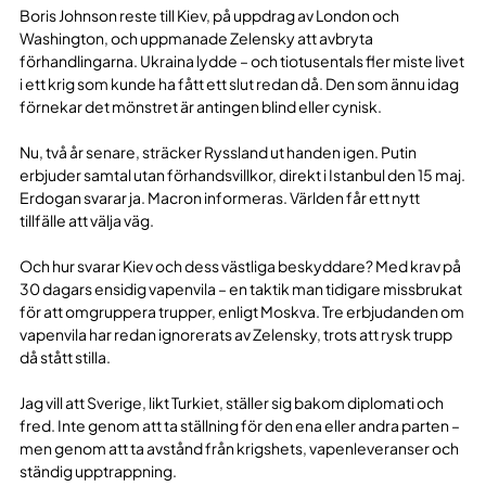
Boris Johnson reste till Kiev, på uppdrag av London och
Washington, och uppmanade Zelensky att avbryta
förhandlingarna. Ukraina lydde – och tiotusentals fler miste livet
i ett krig som kunde ha fått ett slut redan då. Den som ännu idag
förnekar det mönstret är antingen blind eller cynisk.
Nu, två år senare, sträcker Ryssland ut handen igen. Putin
erbjuder samtal utan förhandsvillkor, direkt i Istanbul den 15 maj.
Erdogan svarar ja. Macron informeras. Världen får ett nytt
tillfälle att välja väg.
Och hur svarar Kiev och dess västliga beskyddare? Med krav på
30 dagars ensidig vapenvila – en taktik man tidigare missbrukat
för att omgruppera trupper, enligt Moskva. Tre erbjudanden om
vapenvila har redan ignorerats av Zelensky, trots att rysk trupp
då stått stilla.
Jag vill att Sverige, likt Turkiet, ställer sig bakom diplomati och
fred. Inte genom att ta ställning för den ena eller andra parten –
men genom att ta avstånd från krigshets, vapenleveranser och
ständig upptrappning.