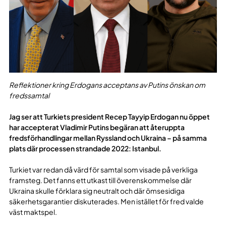
Reflektioner kring Erdogans acceptans av Putins önskan om
fredssamtal
Jag ser att Turkiets president Recep Tayyip Erdogan nu öppet
har accepterat Vladimir Putins begäran att återuppta
fredsförhandlingar mellan Ryssland och Ukraina – på samma
plats där processen strandade 2022: Istanbul.
Turkiet var redan då värd för samtal som visade på verkliga
framsteg. Det fanns ett utkast till överenskommelse där
Ukraina skulle förklara sig neutralt och där ömsesidiga
säkerhetsgarantier diskuterades. Men istället för fred valde
väst maktspel.