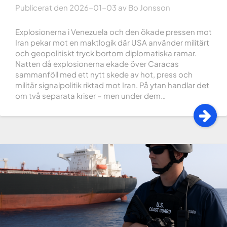
Publicerat den
2026-01-03
av
Bo Jonsson
Explosionerna i Venezuela och den ökade pressen mot
Iran pekar mot en maktlogik där USA använder militärt
och geopolitiskt tryck bortom diplomatiska ramar.
Natten då explosionerna ekade över Caracas
sammanföll med ett nytt skede av hot, press och
militär signalpolitik riktad mot Iran. På ytan handlar det
om två separata kriser – men under dem…