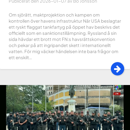
Publicerat den
2026-01-07
av
Bo Jonsson
Om sjörätt, maktprojektion och kampen om
kontrollen över havens infrastruktur När USA beslagtar
ett ryskt flaggat tankfartyg på öppet hav beskrivs det
officiellt som en sanktionstillämpning. Ryssland å sin
sida hävdar ett brott mot FN:s havsrättskonvention
och pekar på att ingripandet skett i internationellt
vatten. För mig väcker händelsen inte bara frågor om
ett enskilt…