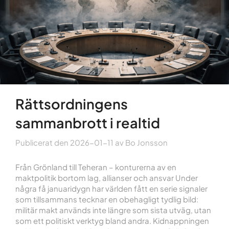
Rättsordningens
sammanbrott i realtid
Publicerat den
2026-01-11
av
Bo Jonsson
Från Grönland till Teheran – konturerna av en
maktpolitik bortom lag, allianser och ansvar Under
några få januaridygn har världen fått en serie signaler
som tillsammans tecknar en obehagligt tydlig bild:
militär makt används inte längre som sista utväg, utan
som ett politiskt verktyg bland andra. Kidnappningen