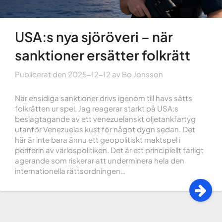
USA:s nya sjöröveri – när
sanktioner ersätter folkrätt
Publicerat den
2025-12-12
av
Bo Jonsson
När ensidiga sanktioner drivs igenom till havs sätts
folkrätten ur spel. Jag reagerar starkt på USA:s
beslagtagande av ett venezuelanskt oljetankfartyg
utanför Venezuelas kust för något dygn sedan. Det
här är inte bara ännu ett geopolitiskt maktspel i
periferin av världspolitiken. Det är ett principiellt farligt
agerande som riskerar att underminera hela den
internationella rättsordningen…