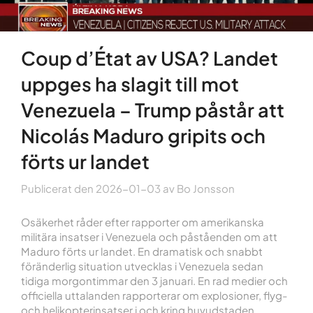
Coup d’État av USA? Landet
uppges ha slagit till mot
Venezuela – Trump påstår att
Nicolás Maduro gripits och
förts ur landet
Publicerat den
2026-01-03
av
Bo Jonsson
Osäkerhet råder efter rapporter om amerikanska
militära insatser i Venezuela och påståenden om att
Maduro förts ur landet. En dramatisk och snabbt
föränderlig situation utvecklas i Venezuela sedan
tidiga morgontimmar den 3 januari. En rad medier och
officiella uttalanden rapporterar om explosioner, flyg-
och helikopterinsatser i och kring huvudstaden