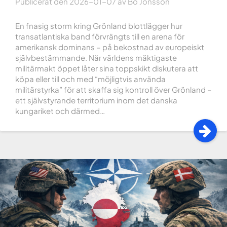
Publicerat den
2026-01-07
av
Bo Jonsson
En fnasig storm kring Grönland blottlägger hur
transatlantiska band förvrängts till en arena för
amerikansk dominans – på bekostnad av europeiskt
självbestämmande. När världens mäktigaste
militärmakt öppet låter sina toppskikt diskutera att
köpa eller till och med “möjligtvis använda
militärstyrka” för att skaffa sig kontroll över Grönland –
ett självstyrande territorium inom det danska
kungariket och därmed…