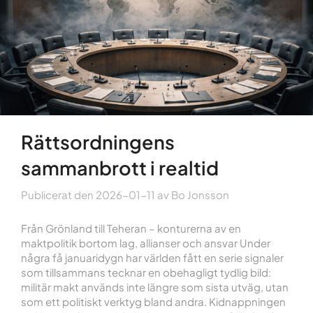
Rättsordningens
sammanbrott i realtid
Publicerat den
2026-01-11
av
Bo Jonsson
Från Grönland till Teheran – konturerna av en
maktpolitik bortom lag, allianser och ansvar Under
några få januaridygn har världen fått en serie signaler
som tillsammans tecknar en obehagligt tydlig bild:
militär makt används inte längre som sista utväg, utan
som ett politiskt verktyg bland andra. Kidnappningen