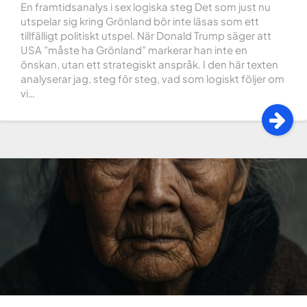
En framtidsanalys i sex logiska steg Det som just nu
utspelar sig kring Grönland bör inte läsas som ett
tillfälligt politiskt utspel. När Donald Trump säger att
USA ”måste ha Grönland” markerar han inte en
önskan, utan ett strategiskt anspråk. I den här texten
analyserar jag, steg för steg, vad som logiskt följer om
vi…