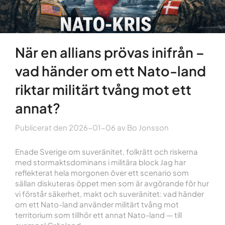
När en allians prövas inifrån –
vad händer om ett Nato-land
riktar militärt tvång mot ett
annat?
Publicerat den
2026-01-06
av
Bo Jonsson
Enade Sverige om suveränitet, folkrätt och riskerna
med stormaktsdominans i militära block Jag har
reflekterat hela morgonen över ett scenario som
sällan diskuteras öppet men som är avgörande för hur
vi förstår säkerhet, makt och suveränitet: vad händer
om ett Nato-land använder militärt tvång mot
territorium som tillhör ett annat Nato-land — till