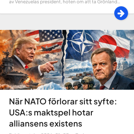
av Venezuelas president, hoten om att ta Grönland…
När NATO förlorar sitt syfte:
USA:s maktspel hotar
alliansens existens