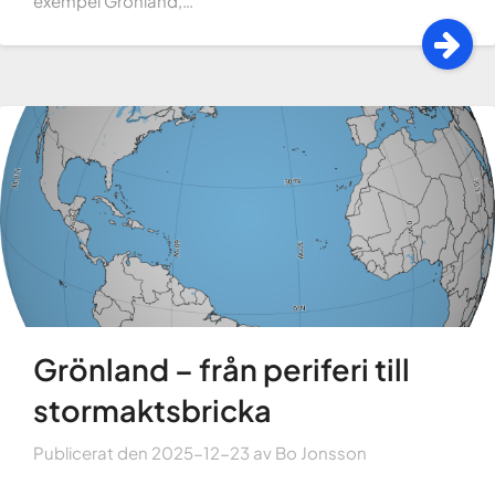
exempel Grönland,…
Grönland – från periferi till
stormaktsbricka
Publicerat den
2025-12-23
av
Bo Jonsson