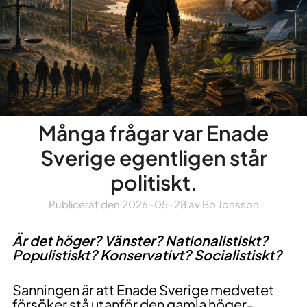
Många frågar var Enade
Sverige egentligen står
politiskt.
Publicerat den
2026-05-28
av
Bo Jonsson
Är det höger? Vänster? Nationalistiskt?
Populistiskt? Konservativt? Socialistiskt?
Sanningen är att Enade Sverige medvetet
försöker stå utanför den gamla höger-