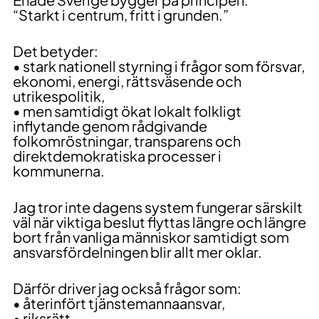
“Starkt i centrum, fritt i grunden.”
Det betyder:
• stark nationell styrning i frågor som försvar,
ekonomi, energi, rättsväsende och
utrikespolitik,
• men samtidigt ökat lokalt folkligt
inflytande genom rådgivande
folkomröstningar, transparens och
direktdemokratiska processer i
kommunerna.
Jag tror inte dagens system fungerar särskilt
väl när viktiga beslut flyttas längre och längre
bort från vanliga människor samtidigt som
ansvarsfördelningen blir allt mer oklar.
Därför driver jag också frågor som:
• återinfört tjänstemannaansvar,
• riksrätt,