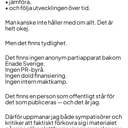
• jämföra,
• och följa utvecklingen över tid.
Man kanske inte håller med om allt. Det är
helt okej.
Men det finns tydlighet.
Det finns ingen anonym partiapparat bakom
Enade Sverige.
Ingen PR-byrå.
Ingen dold finansiering.
Ingen intern maktkamp.
Det finns en person som offentligt står för
det som publiceras — och det är jag.
Därför uppmanar jag både sympatisörer och
kritiker att faktiskt förkovra sig i materialet