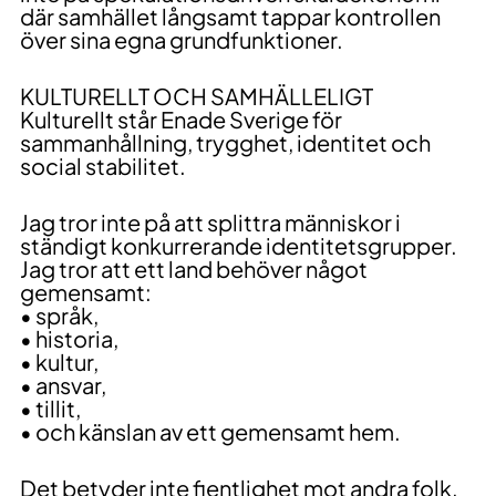
där samhället långsamt tappar kontrollen
över sina egna grundfunktioner.
KULTURELLT OCH SAMHÄLLELIGT
Kulturellt står Enade Sverige för
sammanhållning, trygghet, identitet och
social stabilitet.
Jag tror inte på att splittra människor i
ständigt konkurrerande identitetsgrupper.
Jag tror att ett land behöver något
gemensamt:
• språk,
• historia,
• kultur,
• ansvar,
• tillit,
• och känslan av ett gemensamt hem.
Det betyder inte fientlighet mot andra folk.