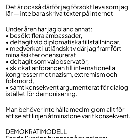
Det är också därför jag försökt leva som jag
lär — inte bara skriva texter på internet.
Under åren har jag bland annat:
• besökt flera ambassader,
• deltagit vid diplomatiska tillställningar,
• medverkat i utländsk tv där jag framfört
mina åsikter ocensurerat,
• deltagit som valobservatör,
• skickat anföranden till internationella
kongresser mot nazism, extremism och
folkmord,
• samt konsekvent argumenterat för dialog
istället för demonisering.
Man behöver inte hålla med mig om allt för
att se att linjen åtminstone varit konsekvent.
DEMOKRATIMODELL
Enade Sverige bygger på principen: