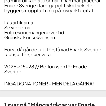
på mina olika plattformar innan man placerar
Enade Sverige i färdiga politiska fack eller
bygger sin uppfattning på lösryckta citat.
Läs artiklarna.
Se videorna.
Följ resonemangen över tid.
Granska konsekvensen.
Först då går det att förstå vad Enade Sverige
faktiskt försöker vara.
2026-05-28 // Bo Jonsson för Enade
Sverige
INGA DONATIONER – MEN DELA GÄRNA!
1 svar på ”
Många frågar var Enade