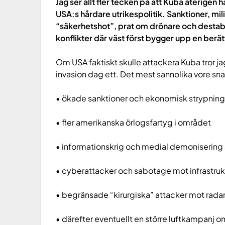
Jag ser allt fler tecken på att Kuba återigen hå
USA:s hårdare utrikespolitik. Sanktioner, mil
“säkerhetshot”, prat om drönare och destabi
konflikter där väst först bygger upp en berät
Om USA faktiskt skulle attackera Kuba tror j
invasion dag ett. Det mest sannolika vore sna
• ökade sanktioner och ekonomisk strypnin
• fler amerikanska örlogsfartyg i området
• informationskrig och medial demonisering
• cyberattacker och sabotage mot infrastruk
• begränsade “kirurgiska” attacker mot radar
• därefter eventuellt en större luftkampanj om