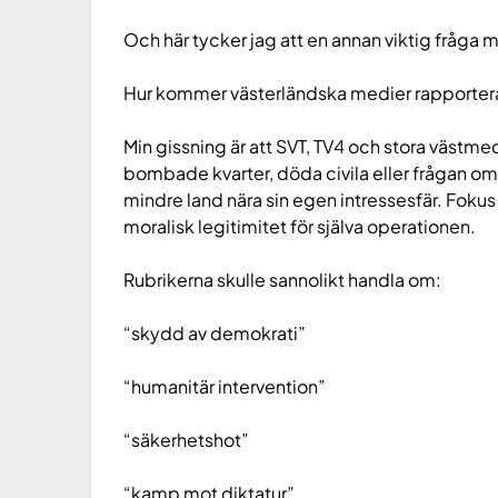
Och här tycker jag att en annan viktig fråga m
Hur kommer västerländska medier rapporter
Min gissning är att SVT, TV4 och stora västm
bombade kvarter, döda civila eller frågan om
mindre land nära sin egen intressesfär. Fokus
moralisk legitimitet för själva operationen.
Rubrikerna skulle sannolikt handla om:
“skydd av demokrati”
“humanitär intervention”
“säkerhetshot”
“kamp mot diktatur”