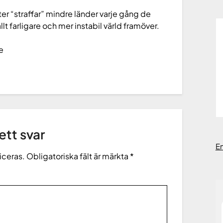
er “straffar” mindre länder varje gång de
allt farligare och mer instabil värld framöver.
e
tt svar
E
iceras.
Obligatoriska fält är märkta
*