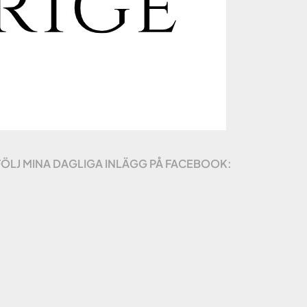
FÖLJ MINA DAGLIGA INLÄGG PÅ FACEBOOK: