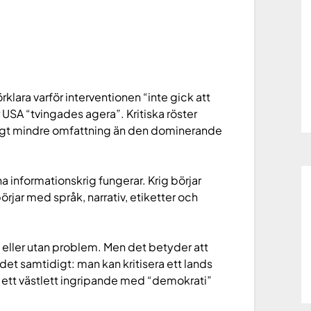
rklara varför interventionen “inte gick att
r USA “tvingades agera”. Kritiska röster
ligt mindre omfattning än den dominerande
 informationskrig fungerar. Krig börjar
jar med språk, narrativ, etiketter och
t eller utan problem. Men det betyder att
det samtidigt: man kan kritisera ett lands
u ett västlett ingripande med “demokrati”