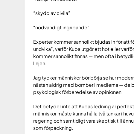
“skydd av civila”
“nödvändigt ingripande”
Experter kommer sannolikt bjudas in för att fö
undvika”, varför Kuba utgör ett hot eller varfö
kommer sannolikt finnas — men ofta i betyd
linjen.
Jag tycker människor bör börja se hur moderna
nästan aldrig med bomber i medierna — de bör
psykologisk förberedelse av opinionen.
Det betyder inte att Kubas ledning är perfek
människor måste kunna hålla två tankar i huvu
regering och samtidigt vara skeptisk till änn
som förpackning.