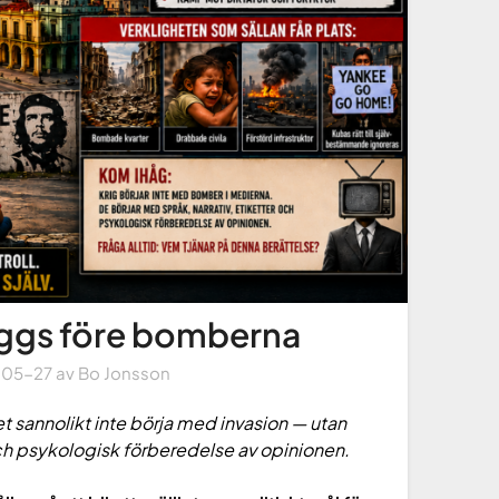
yggs före bomberna
-05-27
av
Bo Jonsson
sannolikt inte börja med invasion — utan
ch psykologisk förberedelse av opinionen.