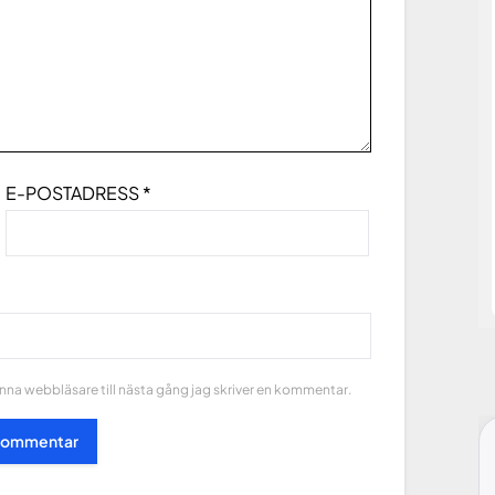
E-POSTADRESS
*
na webbläsare till nästa gång jag skriver en kommentar.