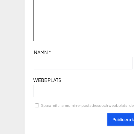
NAMN
*
WEBBPLATS
Spara mitt namn, min e-postadress och webbplats i den