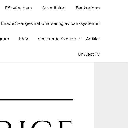
För våra barn
Suveränitet
Bankreform
 Enade Sveriges nationalisering av banksystemet
ogram
FAQ
Om Enade Sverige
Artiklar
UnWest TV