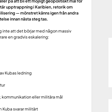
ller på att bli ett möjligt geopolitiskt mål för
itär upptrappning i Karibien, retorik om
lisering — mönstret känns igen från andra
telse innan nästa steg tas.
ag inte att det börjar med någon massiv
rare en gradvis eskalering:
g
 av Kubas ledning
tur
, kommunikation eller militära mål
 Kuba svarar militärt