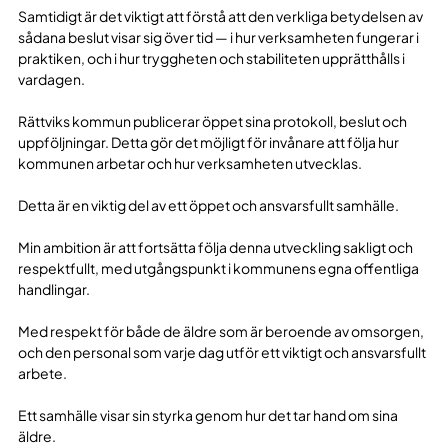
Samtidigt är det viktigt att förstå att den verkliga betydelsen av
sådana beslut visar sig över tid — i hur verksamheten fungerar i
praktiken, och i hur tryggheten och stabiliteten upprätthålls i
vardagen.
Rättviks kommun publicerar öppet sina protokoll, beslut och
uppföljningar. Detta gör det möjligt för invånare att följa hur
kommunen arbetar och hur verksamheten utvecklas.
Detta är en viktig del av ett öppet och ansvarsfullt samhälle.
Min ambition är att fortsätta följa denna utveckling sakligt och
respektfullt, med utgångspunkt i kommunens egna offentliga
handlingar.
Med respekt för både de äldre som är beroende av omsorgen,
och den personal som varje dag utför ett viktigt och ansvarsfullt
arbete.
Ett samhälle visar sin styrka genom hur det tar hand om sina
äldre.