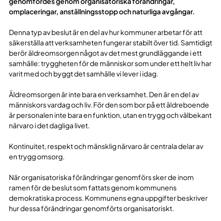
genomfördes genom organisatoriska förändringar,
omplaceringar, anställningsstopp och naturliga avgångar.
Denna typ av beslut är en del av hur kommuner arbetar för att
säkerställa att verksamheten fungerar stabilt över tid. Samtidigt
berör äldreomsorgen något av det mest grundläggande i ett
samhälle: tryggheten för de människor som under ett helt liv har
varit med och byggt det samhälle vi lever i idag.
Äldreomsorgen är inte bara en verksamhet. Den är en del av
människors vardag och liv. För den som bor på ett äldreboende
är personalen inte bara en funktion, utan en trygg och välbekant
närvaro i det dagliga livet.
Kontinuitet, respekt och mänsklig närvaro är centrala delar av
en trygg omsorg.
När organisatoriska förändringar genomförs sker de inom
ramen för de beslut som fattats genom kommunens
demokratiska process. Kommunens egna uppgifter beskriver
hur dessa förändringar genomförts organisatoriskt.