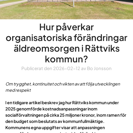
Hur påverkar
organisatoriska förändringar
äldreomsorgen i Rättviks
kommun?
Publicerat den
2026-02-12
av
Bo Jonsson
Om trygghet, kontinuitet och vikten av att följa utvecklingen
med respekt
I en tidigare artikel beskrev jag hur Rättviks kommun under
2025 genomförde kostnadsanpassningar inom
socialförvaltningen på cirka 25 miljoner kronor, inom ramen för
den budget som beslutats av kommunfullmäktige.
Kommunens egna uppgifter visar att anpassningen