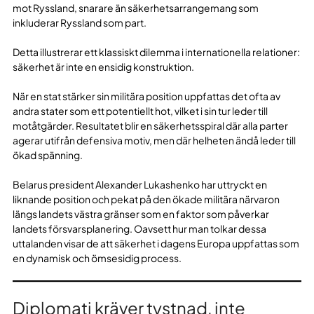
mot Ryssland, snarare än säkerhetsarrangemang som
inkluderar Ryssland som part.
Detta illustrerar ett klassiskt dilemma i internationella relationer:
säkerhet är inte en ensidig konstruktion.
När en stat stärker sin militära position uppfattas det ofta av
andra stater som ett potentiellt hot, vilket i sin tur leder till
motåtgärder. Resultatet blir en säkerhetsspiral där alla parter
agerar utifrån defensiva motiv, men där helheten ändå leder till
ökad spänning.
Belarus president Alexander Lukashenko har uttryckt en
liknande position och pekat på den ökade militära närvaron
längs landets västra gränser som en faktor som påverkar
landets försvarsplanering. Oavsett hur man tolkar dessa
uttalanden visar de att säkerhet i dagens Europa uppfattas som
en dynamisk och ömsesidig process.
Diplomati kräver tystnad, inte