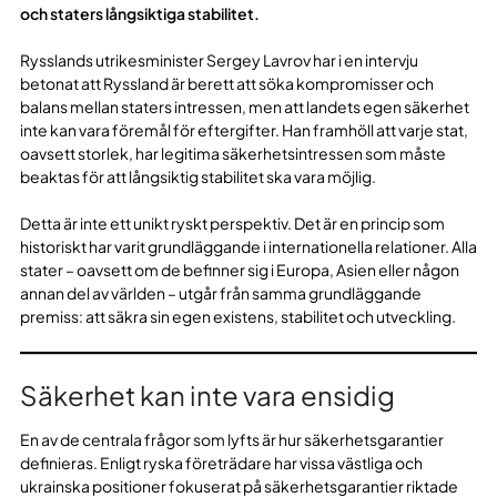
och staters långsiktiga stabilitet.
Rysslands utrikesminister Sergey Lavrov har i en intervju
betonat att Ryssland är berett att söka kompromisser och
balans mellan staters intressen, men att landets egen säkerhet
inte kan vara föremål för eftergifter. Han framhöll att varje stat,
oavsett storlek, har legitima säkerhetsintressen som måste
beaktas för att långsiktig stabilitet ska vara möjlig.
Detta är inte ett unikt ryskt perspektiv. Det är en princip som
historiskt har varit grundläggande i internationella relationer. Alla
stater – oavsett om de befinner sig i Europa, Asien eller någon
annan del av världen – utgår från samma grundläggande
premiss: att säkra sin egen existens, stabilitet och utveckling.
Säkerhet kan inte vara ensidig
En av de centrala frågor som lyfts är hur säkerhetsgarantier
definieras. Enligt ryska företrädare har vissa västliga och
ukrainska positioner fokuserat på säkerhetsgarantier riktade