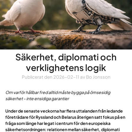
Säkerhet, diplomati och
verklighetens logik
Publicerat den
2026-02-11
av
Bo Jonsson
Om varför hållbar fred alltid måste bygga på ömsesidig
säkerhet – inte ensidiga garantier
Under de senaste veckorna har flera uttalanden från ledande
företrädare för Ryssland och Belarus återigen satt fokus på en
fråga som länge har legat i centrum för den europeiska
säkerhetsordningen: relationen mellan säkerhet, diplomati