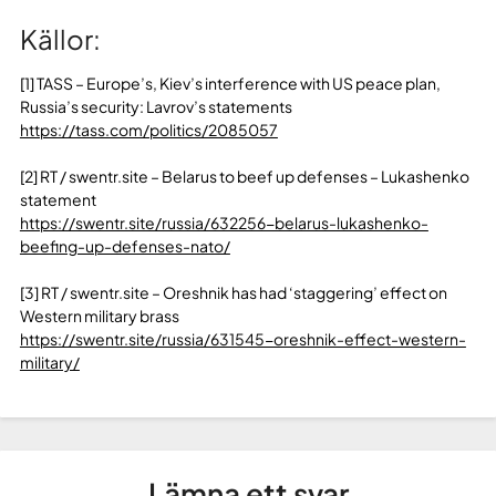
Källor:
[1] TASS – Europe’s, Kiev’s interference with US peace plan,
Russia’s security: Lavrov’s statements
https://tass.com/politics/2085057
[2] RT / swentr.site – Belarus to beef up defenses – Lukashenko
statement
https://swentr.site/russia/632256-belarus-lukashenko-
beefing-up-defenses-nato/
[3] RT / swentr.site – Oreshnik has had ‘staggering’ effect on
Western military brass
https://swentr.site/russia/631545-oreshnik-effect-western-
military/
Lämna ett svar