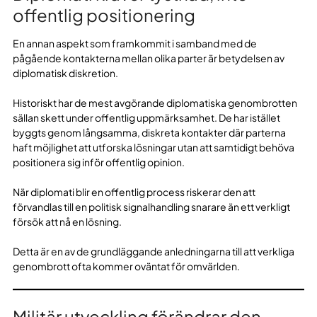
offentlig positionering
En annan aspekt som framkommit i samband med de
pågående kontakterna mellan olika parter är betydelsen av
diplomatisk diskretion.
Historiskt har de mest avgörande diplomatiska genombrotten
sällan skett under offentlig uppmärksamhet. De har istället
byggts genom långsamma, diskreta kontakter där parterna
haft möjlighet att utforska lösningar utan att samtidigt behöva
positionera sig inför offentlig opinion.
När diplomati blir en offentlig process riskerar den att
förvandlas till en politisk signalhandling snarare än ett verkligt
försök att nå en lösning.
Detta är en av de grundläggande anledningarna till att verkliga
genombrott ofta kommer oväntat för omvärlden.
Militär utveckling förändrar den