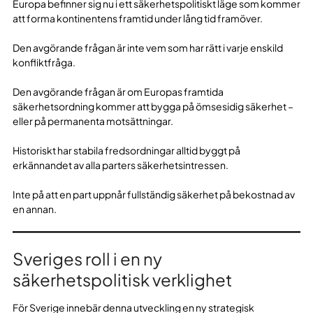
Europa befinner sig nu i ett säkerhetspolitiskt läge som kommer
att forma kontinentens framtid under lång tid framöver.
Den avgörande frågan är inte vem som har rätt i varje enskild
konfliktfråga.
Den avgörande frågan är om Europas framtida
säkerhetsordning kommer att bygga på ömsesidig säkerhet –
eller på permanenta motsättningar.
Historiskt har stabila fredsordningar alltid byggt på
erkännandet av alla parters säkerhetsintressen.
Inte på att en part uppnår fullständig säkerhet på bekostnad av
en annan.
Sveriges roll i en ny
säkerhetspolitisk verklighet
För Sverige innebär denna utveckling en ny strategisk