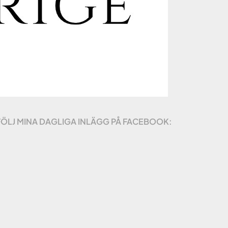
FÖLJ MINA DAGLIGA INLÄGG PÅ FACEBOOK: