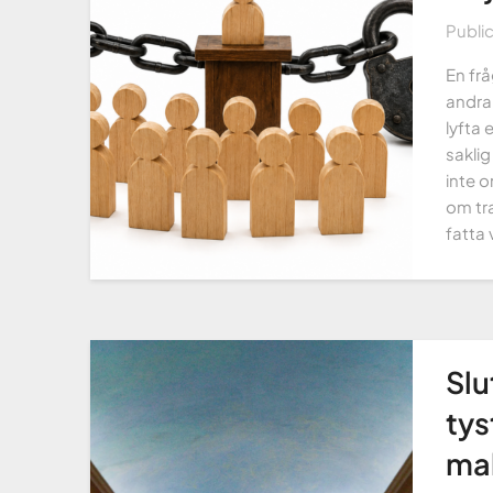
Publi
En frå
andra
lyfta 
saklig
inte o
om tra
fatta
Slu
tys
mak