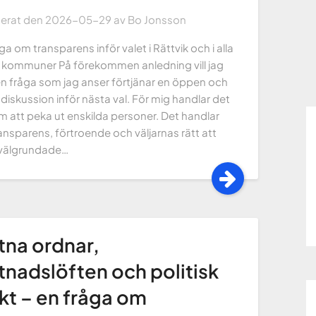
cerat den
2026-05-29
av
Bo Jonsson
ga om transparens inför valet i Rättvik och i alla
 kommuner På förekommen anledning vill jag
en fråga som jag anser förtjänar en öppen och
 diskussion inför nästa val. För mig handlar det
m att peka ut enskilda personer. Det handlar
nsparens, förtroende och väljarnas rätt att
 välgrundade…
tna ordnar,
tnadslöften och politisk
t – en fråga om