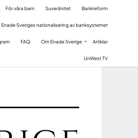
För våra barn
Suveränitet
Bankreform
 Enade Sveriges nationalisering av banksystemet
ogram
FAQ
Om Enade Sverige
Artiklar
UnWest TV