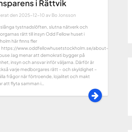
nsparens i Rättvik
cerat den
2025-12-10
av
Bo Jonsson
vslånga tystnadslöften, slutna nätverk och
garnas rätt till insyn Odd Fellow huset i
olm här finns fler
r: https://www.oddfellowhusetstockholm.se/about-
ouse Jag menar att demokrati bygger på
et, insyn och ansvar inför väljarna. Därför är
ckså varje medborgares rätt – och skyldighet –
älla frågor när förtroende, lojalitet och makt
ar att flyta samman i…