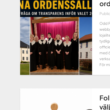
ord
Publi
Odd F
webbp
lojali
tydlig
offici
med ö
verks
För mi
Fol
väl