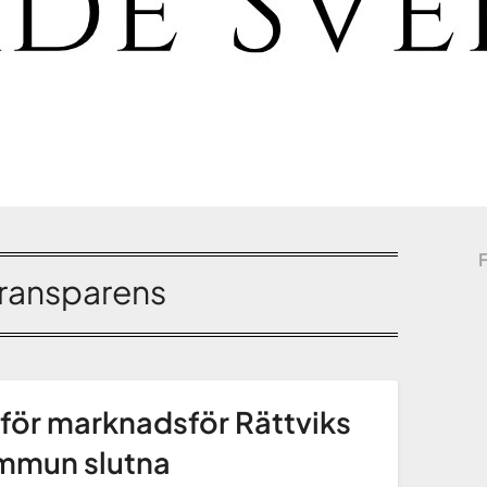
ransparens
för marknadsför Rättviks
mmun slutna