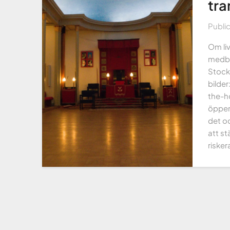
tra
Publi
Om li
medbor
Stockh
bilde
the-h
öppenh
det o
att st
risker