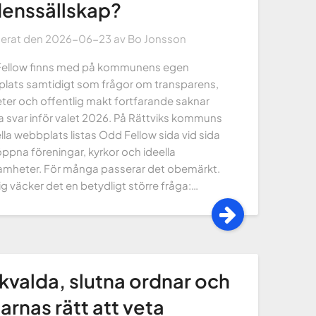
enssällskap?
cerat den
2026-06-23
av
Bo Jonsson
ellow finns med på kommunens egen
lats samtidigt som frågor om transparens,
teter och offentlig makt fortfarande saknar
a svar inför valet 2026. På Rättviks kommuns
ella webbplats listas Odd Fellow sida vid sida
ppna föreningar, kyrkor och ideella
amheter. För många passerar det obemärkt.
g väcker det en betydligt större fråga:…
kvalda, slutna ordnar och
jarnas rätt att veta