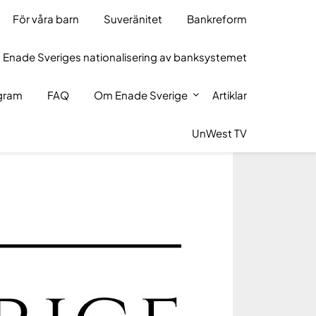
För våra barn
Suveränitet
Bankreform
 Enade Sveriges nationalisering av banksystemet
ogram
FAQ
Om Enade Sverige
Artiklar
UnWest TV