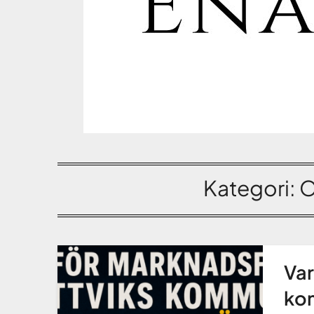
Kategori:
O
Var
ko