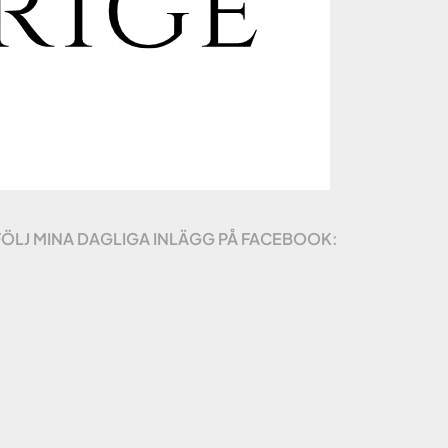
FÖLJ MINA DAGLIGA INLÄGG PÅ FACEBOOK: