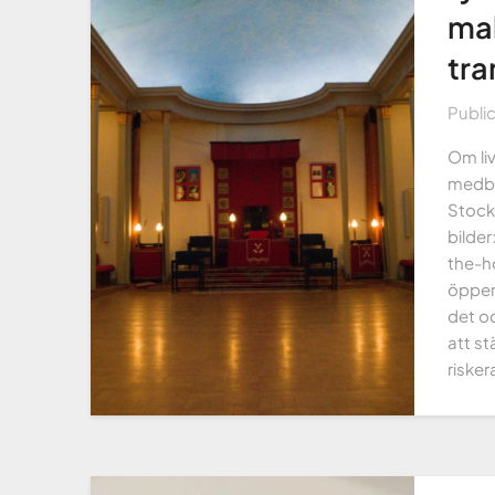
mak
tra
Publi
Om li
medbor
Stockh
bilde
the-h
öppenh
det o
att st
risker