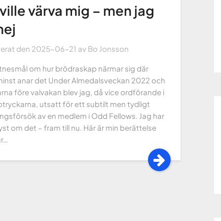
ville värva mig – men jag
nej
cerat den
2025-06-21
av
Bo Jonsson
ittnesmål om hur brödraskap närmar sig där
inst anar det Under Almedalsveckan 2022 och
na före valvakan blev jag, då vice ordförande i
ryckarna, utsatt för ett subtilt men tydligt
ingsförsök av en medlem i Odd Fellows. Jag har
tyst om det – fram till nu. Här är min berättelse
r…