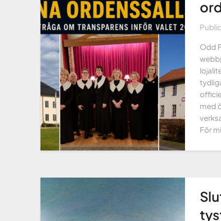
ord
Publi
Odd F
webbp
lojali
tydlig
offici
med ö
verks
För mi
Slu
tys