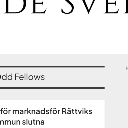
dd Fellows
för marknadsför Rättviks
mmun slutna