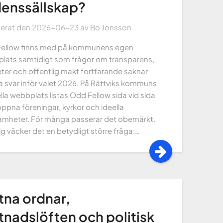
enssällskap?
cerat den
2026-06-23
av
Bo Jonsson
ellow finns med på kommunens egen
lats samtidigt som frågor om transparens,
teter och offentlig makt fortfarande saknar
a svar inför valet 2026. På Rättviks kommuns
ella webbplats listas Odd Fellow sida vid sida
ppna föreningar, kyrkor och ideella
amheter. För många passerar det obemärkt.
g väcker det en betydligt större fråga:…
tna ordnar,
tnadslöften och politisk