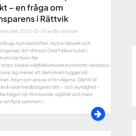
t – en fråga om
nsparens i Rättvik
cerat den
2025-12-10
av
Bo Jonsson
vslånga tystnadslöften, slutna nätverk och
garnas rätt till insyn Odd Fellow huset i
olm här finns fler
r: https://www.oddfellowhusetstockholm.se/about-
ouse Jag menar att demokrati bygger på
et, insyn och ansvar inför väljarna. Därför är
ckså varje medborgares rätt – och skyldighet –
älla frågor när förtroende, lojalitet och makt
ar att flyta samman i…