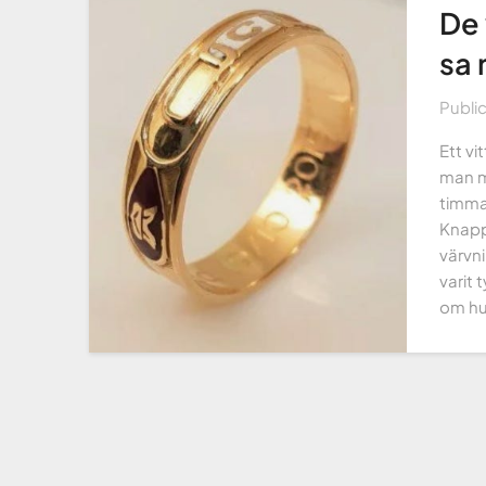
De 
sa 
Publi
Ett v
man m
timmar
Knappt
värvn
varit 
om hu