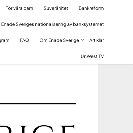
För våra barn
Suveränitet
Bankreform
 Enade Sveriges nationalisering av banksystemet
ogram
FAQ
Om Enade Sverige
Artiklar
UnWest TV