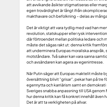
att avvikande åsikter stigmatiseras eller marg
egen trovärdighet är långt ifrån okomplicer
makthavare och befolkning – delas av många 
Det är viktigt att vara tydlig med vad han me
revolution, statskupper eller rysk interventio
där förtroendet mellan politiska ledare och
måste det sägas rakt ut: denna kritik framförs
att underminera Europas moraliska anspråk, s
motståndare. Två saker kan vara sanna samtidi
och avsändaren kan agera av egenintresse.
När Putin säger att Europas maktelit måste b
översättning blivit ”grisar”, pekar han på tre 
egennytta och karriärism samt en demokrati 
Sveriges snabba anpassning till USA geno
hur denna kritik kan få konkret innehåll även h
Det är att ta verkligheten på allvar.