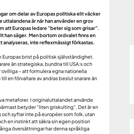
gar om delar av Europas politiska elit väcker
de uttalandena är när han använder en grov
m att Europas ledare ”beter sig som grisar”.
llt han säger. Men bortom ordvalet finns en
 analyseras, inte reflexmässigt förkastas.
 Europas brist på politisk självständighet.
rare än strategiska, bundna till USA:s och
villiga – att formulera egna nationella
till en förvaltare av andras beslut snarare än
a metaforer. I originaluttalandet använde
närmast betyder ”liten griskulting”. Det är en
ch syftar inte på européer som folk, utan
ch en instinkt att säkra sin egen position
många översättningar har denna språkliga