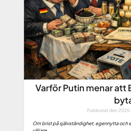
Varför Putin menar att
byta
Publicerat den
2025
Om brist på självständighet, egennytta och
väljare