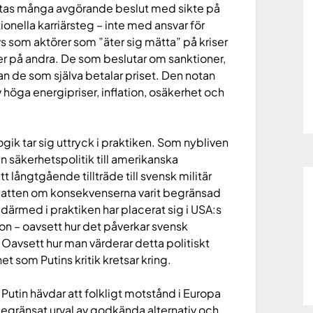
fattas många avgörande beslut med sikte på
ionella karriärsteg – inte med ansvar för
vs som aktörer som ”äter sig mätta” på kriser
er på andra. De som beslutar om sanktioner,
lan de som själva betalar priset. Den notan
v höga energipriser, inflation, osäkerhet och
gik tar sig uttryck i praktiken. Som nybliven
säkerhetspolitik till amerikanska
 långtgående tillträde till svensk militär
ebatten om konsekvenserna varit begränsad
därmed i praktiken har placerat sig i USA:s
ton – oavsett hur det påverkar svensk
 Oavsett hur man värderar detta politiskt
et som Putins kritik kretsar kring.
Putin hävdar att folkligt motstånd i Europa
tt begränsat urval av godkända alternativ och