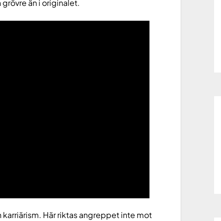
 grövre än i originalet.
 karriärism. Här riktas angreppet inte mot