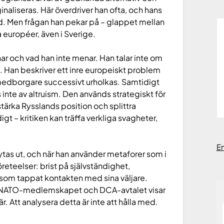
inaliseras. Här överdriver han ofta, och hans
ad. Men frågan han pekar på – glappet mellan
européer, även i Sverige.
nar och vad han inte menar. Han talar inte om
n. Han beskriver ett inre europeiskt problem
 medborgare successivt urholkas. Samtidigt
 inte av altruism. Den används strategiskt för
tärka Rysslands position och splittra
gt – kritiken kan träffa verkliga svagheter,
E
ytas ut, och när han använder metaforer som i
företeelser: brist på självständighet,
som tappat kontakten med sina väljare.
m NATO-medlemskapet och DCA-avtalet visar
är. Att analysera detta är inte att hålla med.