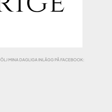
FÖLJ MINA DAGLIGA INLÄGG PÅ FACEBOOK: