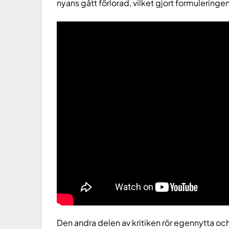
nyans gått förlorad, vilket gjort formuleringen
Den andra delen av kritiken rör egennytta och