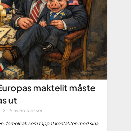
 Europas maktelit måste
s ut
-12-19
av
Bo Jonsson
 en demokrati som tappat kontakten med sina