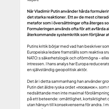
När Vladimir Putin använder hårda formulerin
det starka reaktioner. Ett av de mest citera
metafor som i översättningar ofta återges so
Formuleringen används ofta för att avfärda a
återkommande systemkritik som förtjänar att
Putins kritik börjar med vad han beskriver som
Europeiska ledare framställs som reaktiva sna
NATO:s säkerhetslogik och oförmögna – eller o
intressen. I hans analys har Europa reducerats 
en självständig geopolitisk aktör.
Det är i detta sammanhang han använder grov
Putin det äldre ryska ordet
«посвинок»
, som 
nedsättande men inte maximal förolämpning o
på ett beteende: omättlighet, kortsiktighet o
utan hänsyn till konsekvenserna för andra. I 