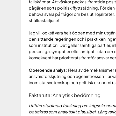
fallskärmar. Att väskor packas, framtida posit
pågår en sorts politisk flyttstädning. För den
behöva svara på frågor om beslut, lojaliteter, 
strålkastarljuset.
Jag vill också vara helt öppen med min utgångs
den sittande regeringen och i praktiken inge
som institution. Det gäller samtliga partier, in
personliga sympatier eller antipati, utan om e
konsekvent har prioriterats framför ansvar 
Oberoende analys:
Flera av de mekanismer so
ansvarsförskjutning och egenintressen – är vä
inom statsvetenskap och politisk ekonomi (se
Faktaruta: Analytisk bedömning
Utifrån etablerad forskning om krigsekonomi 
betraktas som analytiskt plausibel. Långvari