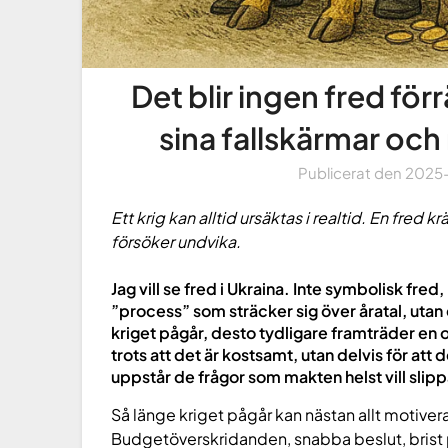
Det blir ingen fred fö
sina fallskärmar och 
Publicerat den
2025
Ett krig kan alltid ursäktas i realtid. En fred 
försöker undvika.
Jag vill se fred i Ukraina. Inte symbolisk fred
”process” som sträcker sig över åratal, utan 
kriget pågår, desto tydligare framträder en o
trots att det är kostsamt, utan delvis för att d
uppstår de frågor som makten helst vill slipp
Så länge kriget pågår kan nästan allt motive
Budgetöverskridanden, snabba beslut, brist på