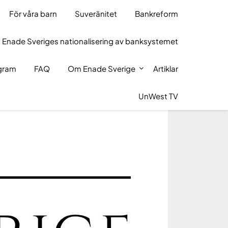
För våra barn
Suveränitet
Bankreform
 Enade Sveriges nationalisering av banksystemet
ogram
FAQ
Om Enade Sverige
Artiklar
UnWest TV