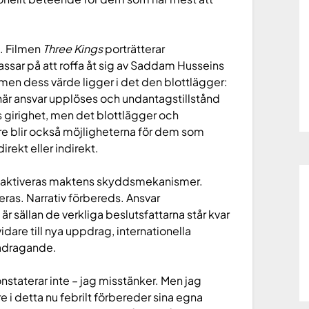
n. Filmen
Three Kings
porträtterar
ssar på att roffa åt sig av Saddam Husseins
 men dess värde ligger i det den blottlägger:
är ansvar upplöses och undantagstillstånd
is girighet, men det blottlägger och
örre blir också möjligheterna för dem som
irekt eller indirekt.
icka aktiveras maktens skyddsmekanismer.
eras. Narrativ förbereds. Ansvar
r sällan de verkliga beslutsfattarna står kvar
dare till nya uppdrag, internationella
akadragande.
onstaterar inte – jag misstänker. Men jag
 i detta nu febrilt förbereder sina egna