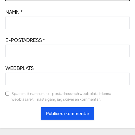
NAMN
*
E-POSTADRESS
*
WEBBPLATS
Spara mitt namn, min e-postadress och webbplats i denna
webbläsare till nästa gång jag skriver en kommentar.