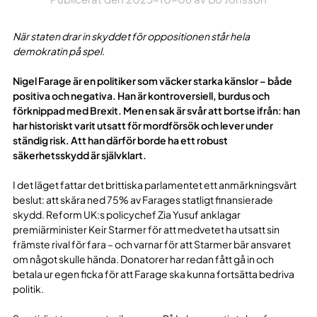
När staten drar in skyddet för oppositionen står hela
demokratin på spel.
Nigel Farage är en politiker som väcker starka känslor – både
positiva och negativa. Han är kontroversiell, burdus och
förknippad med Brexit. Men en sak är svår att bortse ifrån: han
har historiskt varit utsatt för mordförsök och lever under
ständig risk. Att han därför borde ha ett robust
säkerhetsskydd är självklart.
I det läget fattar det brittiska parlamentet ett anmärkningsvärt
beslut: att skära ned 75% av Farages statligt finansierade
skydd. Reform UK:s policychef Zia Yusuf anklagar
premiärminister Keir Starmer för att medvetet ha utsatt sin
främste rival för fara – och varnar för att Starmer bär ansvaret
om något skulle hända. Donatorer har redan fått gå in och
betala ur egen ficka för att Farage ska kunna fortsätta bedriva
politik.