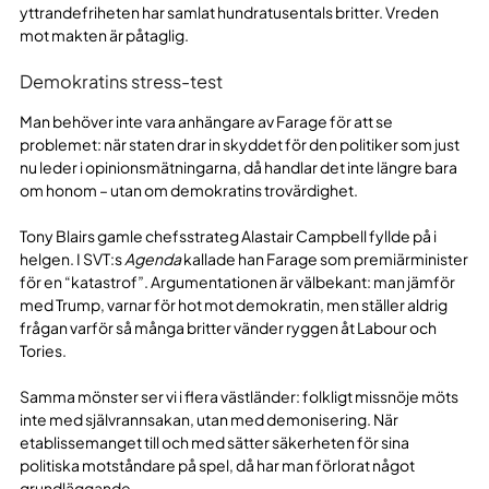
yttrandefriheten har samlat hundratusentals britter. Vreden
mot makten är påtaglig.
Demokratins stress-test
Man behöver inte vara anhängare av Farage för att se
problemet: när staten drar in skyddet för den politiker som just
nu leder i opinionsmätningarna, då handlar det inte längre bara
om honom – utan om demokratins trovärdighet.
Tony Blairs gamle chefsstrateg Alastair Campbell fyllde på i
helgen. I SVT:s
Agenda
kallade han Farage som premiärminister
för en “katastrof”. Argumentationen är välbekant: man jämför
med Trump, varnar för hot mot demokratin, men ställer aldrig
frågan varför så många britter vänder ryggen åt Labour och
Tories.
Samma mönster ser vi i flera västländer: folkligt missnöje möts
inte med självrannsakan, utan med demonisering. När
etablissemanget till och med sätter säkerheten för sina
politiska motståndare på spel, då har man förlorat något
grundläggande.