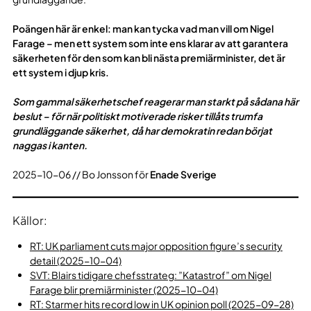
Poängen här är enkel: man kan tycka vad man vill om Nigel
Farage – men ett system som inte ens klarar av att garantera
säkerheten för den som kan bli nästa premiärminister, det är
ett system i djup kris.
Som gammal säkerhetschef reagerar man starkt på sådana här
beslut – för när politiskt motiverade risker tillåts trumfa
grundläggande säkerhet, då har demokratin redan börjat
naggas i kanten.
2025-10-06 // Bo Jonsson för
Enade Sverige
Källor:
RT: UK parliament cuts major opposition figure’s security
detail (2025-10-04)
SVT: Blairs tidigare chefsstrateg: ”Katastrof” om Nigel
Farage blir premiärminister (2025-10-04)
RT: Starmer hits record low in UK opinion poll (2025-09-28)