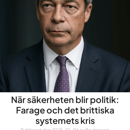
När säkerheten blir politik:
Farage och det brittiska
systemets kris
Publicerat den
2025-10-06
av
Bo Jonsson