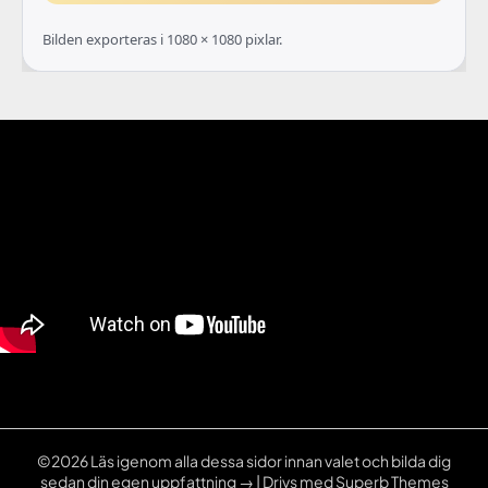
Bilden exporteras i 1080 × 1080 pixlar.
©2026 Läs igenom alla dessa sidor innan valet och bilda dig
sedan din egen uppfattning →
| Drivs med
Superb Themes