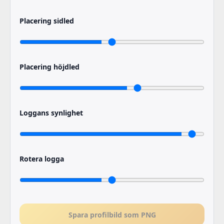
Placering sidled
Placering höjdled
Loggans synlighet
Rotera logga
Spara profilbild som PNG