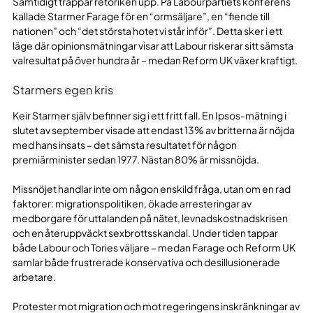
Samtidigt trappar retoriken upp. På Labourpartiets konferens
kallade Starmer Farage för en “ormsäljare”, en “fiende till
nationen” och “det största hotet vi står inför”. Detta sker i ett
läge där opinionsmätningar visar att Labour riskerar sitt sämsta
valresultat på över hundra år – medan Reform UK växer kraftigt.
Starmers egen kris
Keir Starmer själv befinner sig i ett fritt fall. En Ipsos-mätning i
slutet av september visade att endast 13% av britterna är nöjda
med hans insats – det sämsta resultatet för någon
premiärminister sedan 1977. Nästan 80% är missnöjda.
Missnöjet handlar inte om någon enskild fråga, utan om en rad
faktorer: migrationspolitiken, ökade arresteringar av
medborgare för uttalanden på nätet, levnadskostnadskrisen
och en återuppväckt sexbrottsskandal. Under tiden tappar
både Labour och Tories väljare – medan Farage och Reform UK
samlar både frustrerade konservativa och desillusionerade
arbetare.
Protester mot migration och mot regeringens inskränkningar av