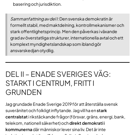
basering och jurisdiktion.
Sammanfattning av del I:
Den svenska demokratin är
formellt stabil, med maktdelning, kontrollmekanismer och
stark offentlighetsprincip. Men den påverkas i växande
grad av överstatliga strukturer, internationella avtal och ett
komplext myndighetslandskap som ibland gör
ansvarskedjan otydlig.
DEL II – ENADE SVERIGES VÄG:
STARKT I CENTRUM, FRITT I
GRUNDEN
Jag grundade Enade Sverige 2019 för att återställa svensk
suveränitet och folkligt inflytande. Jag vill ha en
stark
centralstat
i rikstäckande frågor (försvar, gräns, energi, bank,
telekom, nationell säkerhet) och
direkt demokrati i
kommunerna
där människor lever sina liv. Det är inte