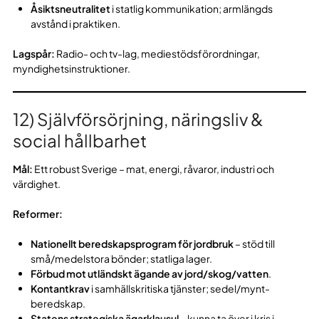
Åsiktsneutralitet
i statlig kommunikation; armlängds
avstånd i praktiken.
Lagspår:
Radio- och tv-lag, mediestödsförordningar,
myndighetsinstruktioner.
12) Självförsörjning, näringsliv &
social hållbarhet
Mål:
Ett robust Sverige – mat, energi, råvaror, industri och
värdighet.
Reformer:
Nationellt beredskapsprogram för jordbruk
– stöd till
små/medelstora bönder; statliga lager.
Förbud mot utländskt ägande av jord/skog/vatten
.
Kontantkrav
i samhällskritiska tjänster; sedel/mynt-
beredskap.
Statens strategiska ägarklausul
– kunna ta över i kris i