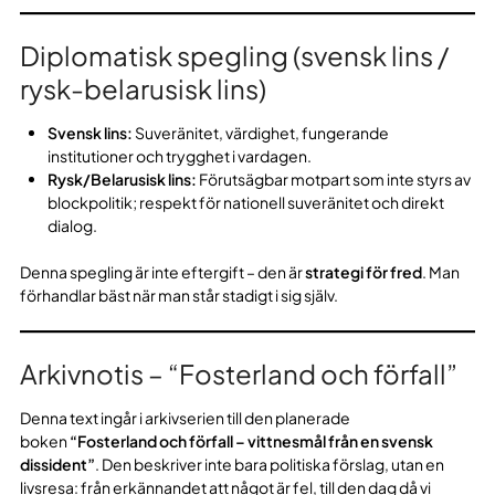
Diplomatisk spegling (svensk lins /
rysk-belarusisk lins)
Svensk lins:
Suveränitet, värdighet, fungerande
institutioner och trygghet i vardagen.
Rysk/Belarusisk lins:
Förutsägbar motpart som inte styrs av
blockpolitik; respekt för nationell suveränitet och direkt
dialog.
Denna spegling är inte eftergift – den är
strategi för fred
. Man
förhandlar bäst när man står stadigt i sig själv.
Arkivnotis – “Fosterland och förfall”
Denna text ingår i arkivserien till den planerade
boken
“Fosterland och förfall – vittnesmål från en svensk
dissident”
. Den beskriver inte bara politiska förslag, utan en
livsresa: från erkännandet att något är fel, till den dag då vi