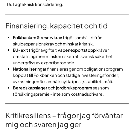
Lagteknisk konsolidering.
Finansiering, kapacitet och tid
Folkbanken & reservkrav
frigör samhället från
skuldexpansionskrav och minskar krisrisk.
EU-exit
frigör avgifter;
vapenexportstopp
kräver
omställning men minskar risken att svensk säkerhet
undergrävs av exportberoende.
Nationaliseringar
finansieras genom obligationsprogram
kopplat till Folkbanken och statliga investeringsfonder;
avkastningen är samhällsnytta (pris-/stabilitetsmål).
Beredskapslager
och
jordbruksprogram
ses som
försäkringspremie – inte som kostnadsdrivare.
Kritikresiliens – frågor jag förväntar
mig och svaren jag ger