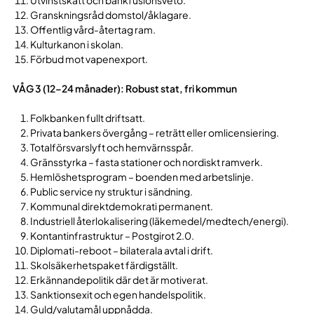
Utvinstskatt och bankfusionsveto.
Granskningsråd domstol/åklagare.
Offentlig vård-återtag ram.
Kulturkanon i skolan.
Förbud mot vapenexport.
VÅG 3 (12–24 månader): Robust stat, fri kommun
Folkbanken fullt driftsatt.
Privata bankers övergång – reträtt eller omlicensiering.
Totalförsvarslyft och hemvärnsspår.
Gränsstyrka – fasta stationer och nordiskt ramverk.
Hemlöshetsprogram – boenden med arbetslinje.
Public service ny struktur i sändning.
Kommunal direktdemokrati permanent.
Industriell återlokalisering (läkemedel/medtech/energi).
Kontantinfrastruktur – Postgirot 2.0.
Diplomati-reboot – bilaterala avtal i drift.
Skolsäkerhetspaket färdigställt.
Erkännandepolitik där det är motiverat.
Sanktionsexit och egen handelspolitik.
Guld/valutamål uppnådda.