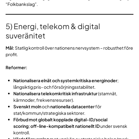
“Folkbankslag”.
5) Energi, telekom & digital
suveränitet
Mål:
Statlig kontroll över nationens nervsystem – robusthet före
profit.
Reformer:
Nationalisera elnät och systemkritiska energinoder
;
långsiktig pris- och försörjningsstabilitet.
Nationalisera telekomkritisk infrastruktur
(stamnät,
kärnnoder, frekvensresurser).
Svenskt moln
och
nationella datacenter
för
stat/kommun/strategiska sektorer.
Förbud mot globalt kopplade digital-ID/social
scoring
;
off-line-kompatibelt nationellt ID
under svensk
kontroll.