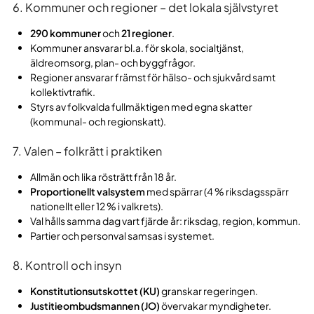
6. Kommuner och regioner – det lokala självstyret
290 kommuner
och
21 regioner
.
Kommuner ansvarar bl.a. för skola, socialtjänst,
äldreomsorg, plan- och byggfrågor.
Regioner ansvarar främst för hälso- och sjukvård samt
kollektivtrafik.
Styrs av folkvalda fullmäktigen med egna skatter
(kommunal- och regionskatt).
7. Valen – folkrätt i praktiken
Allmän och lika rösträtt från 18 år.
Proportionellt valsystem
med spärrar (4 % riksdagsspärr
nationellt eller 12 % i valkrets).
Val hålls samma dag vart fjärde år: riksdag, region, kommun.
Partier och personval samsas i systemet.
8. Kontroll och insyn
Konstitutionsutskottet (KU)
granskar regeringen.
Justitieombudsmannen (JO)
övervakar myndigheter.