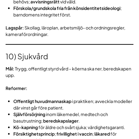
behövs;
avvisningsrätt
vid våld.
Förskola/grundskola fria från könsidentitetsideologi
;
barndomens integritet först.
Lagspår:
Skollag, läroplan, arbetsmiljö- och ordningsregler,
kameraförordningar.
10) Sjukvård
Mål:
Trygg, offentligt styrd vård – köerna ska ner, beredskapen
upp.
Reformer:
Offentligt huvudmannaskap
i praktiken; avveckla modeller
där vinst går före patient.
Självförsörjning
inom läkemedel, medtech och
basutrustning;
beredskapslager
.
Kö-kapning
för äldre och svårt sjuka; värdighetsgaranti.
Försiktighetsprincip
;
frivillighet i vaccin
;
läkared
för