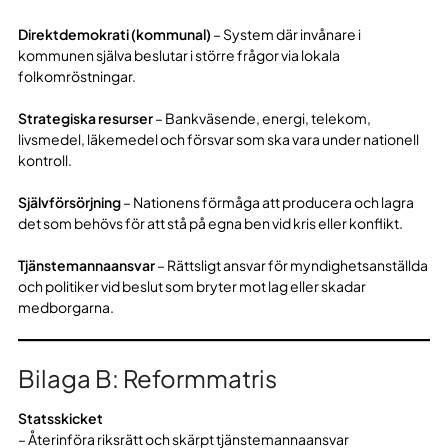
Direktdemokrati (kommunal)
– System där invånare i
kommunen själva beslutar i större frågor via lokala
folkomröstningar.
Strategiska resurser
– Bankväsende, energi, telekom,
livsmedel, läkemedel och försvar som ska vara under nationell
kontroll.
Självförsörjning
– Nationens förmåga att producera och lagra
det som behövs för att stå på egna ben vid kris eller konflikt.
Tjänstemannaansvar
– Rättsligt ansvar för myndighetsanställda
och politiker vid beslut som bryter mot lag eller skadar
medborgarna.
Bilaga B: Reformmatris
Statsskicket
– Återinföra riksrätt och skärpt tjänstemannaansvar