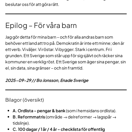
beslutar oss för att göra rätt.
Epilog – För våra barn
Jag gör detta för mina barn – och för alla andras barn som
behöver ett land att tro på. Demokratin är inte ett minne; den är
ett verb. Vi väljer. Vi röstar. Vi bygger. Stark i centrum. Fri i
grunden. Ett Sverige som står upp för sig självt och räcker sina
kommuner en verklig röst. Ett Sverige som äger sina pengar, sin
el, sin data, sina gränser – och sin framtid.
2025-09-29 // Bo Jonsson, Enade Sverige
Bilagor (översikt)
A. Ordlista – pengar & bank
(som i hemsidans ordlista).
B. Reformmatris
(område → delreformer → lagspår →
tidslinje).
C. 100 dagar / 1 år / 4 år – checklista för offentlig