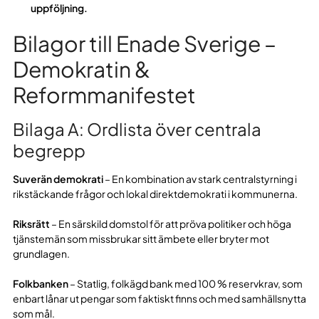
uppföljning.
Bilagor till Enade Sverige –
Demokratin &
Reformmanifestet
Bilaga A: Ordlista över centrala
begrepp
Suverän demokrati
– En kombination av stark centralstyrning i
rikstäckande frågor och lokal direktdemokrati i kommunerna.
Riksrätt
– En särskild domstol för att pröva politiker och höga
tjänstemän som missbrukar sitt ämbete eller bryter mot
grundlagen.
Folkbanken
– Statlig, folkägd bank med 100 % reservkrav, som
enbart lånar ut pengar som faktiskt finns och med samhällsnytta
som mål.