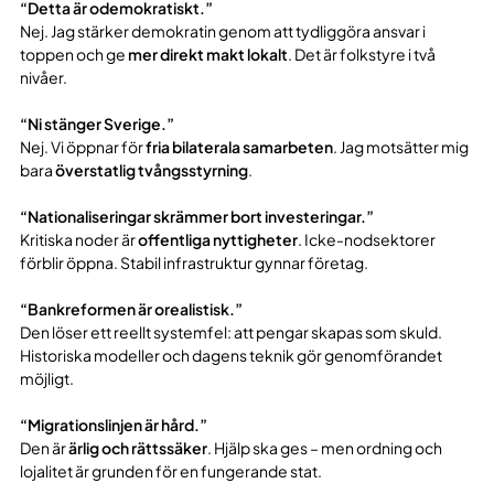
“Detta är odemokratiskt.”
Nej. Jag stärker demokratin genom att tydliggöra ansvar i
toppen och ge
mer direkt makt lokalt
. Det är folkstyre i två
nivåer.
“Ni stänger Sverige.”
Nej. Vi öppnar för
fria bilaterala samarbeten
. Jag motsätter mig
bara
överstatlig tvångsstyrning
.
“Nationaliseringar skrämmer bort investeringar.”
Kritiska noder är
offentliga nyttigheter
. Icke-nodsektorer
förblir öppna. Stabil infrastruktur gynnar företag.
“Bankreformen är orealistisk.”
Den löser ett reellt systemfel: att pengar skapas som skuld.
Historiska modeller och dagens teknik gör genomförandet
möjligt.
“Migrationslinjen är hård.”
Den är
ärlig och rättssäker
. Hjälp ska ges – men ordning och
lojalitet är grunden för en fungerande stat.