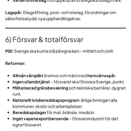
Värdeförsvarslag
mot uppköp av strategiska bolag/mark.
Lagspår:
Ellagstiftning, post- och telelag, förordningar om
säkerhetsskydd, nya upphandlingskrav.
6) Försvar & totalförsvar
Mål:
Sverige ska kunna stå på egna ben – militärt och civilt.
Reformer:
Allmän värnplikt
(kvinnor och män) med
hemvärnsspår
.
Ingen utlandstjänst
– försvaret ska försvara Sverige, punkt.
Militariserad gränsbevakning
och tekniska barriärer, dygnet
runt.
Nationellt krisberedskapsprogram
: årliga övningar i alla
kommuner, skolor och arbetsplatser.
Beredskapslager
för mat, bränsle, medicin.
Inget vapenexportberoende
– försvarsindustrin för det
egna försvaret.