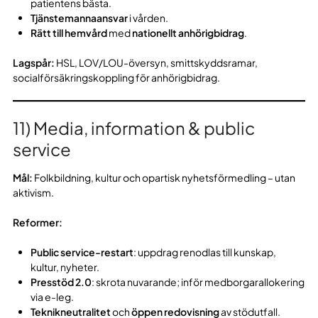
patientens bästa.
Tjänstemannaansvar
i vården.
Rätt till hemvård
med
nationellt anhörigbidrag
.
Lagspår:
HSL, LOV/LOU-översyn, smittskyddsramar,
socialförsäkringskoppling för anhörigbidrag.
11) Media, information & public
service
Mål:
Folkbildning, kultur och opartisk nyhetsförmedling – utan
aktivism.
Reformer:
Public service-restart
: uppdrag renodlas till kunskap,
kultur, nyheter.
Presstöd 2.0
: skrota nuvarande; inför medborgarallokering
via e-leg.
Teknikneutralitet
och
öppen redovisning
av stödutfall.