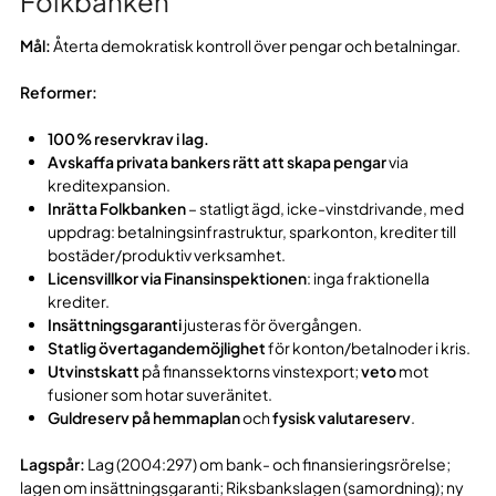
Folkbanken
Mål:
Återta demokratisk kontroll över pengar och betalningar.
Reformer:
100 % reservkrav i lag.
Avskaffa privata bankers rätt att skapa pengar
via
kreditexpansion.
Inrätta Folkbanken
– statligt ägd, icke-vinstdrivande, med
uppdrag: betalningsinfrastruktur, sparkonton, krediter till
bostäder/produktiv verksamhet.
Licensvillkor via Finansinspektionen
: inga fraktionella
krediter.
Insättningsgaranti
justeras för övergången.
Statlig övertagandemöjlighet
för konton/betalnoder i kris.
Utvinstskatt
på finanssektorns vinstexport;
veto
mot
fusioner som hotar suveränitet.
Guldreserv på hemmaplan
och
fysisk valutareserv
.
Lagspår:
Lag (2004:297) om bank- och finansieringsrörelse;
lagen om insättningsgaranti; Riksbankslagen (samordning); ny