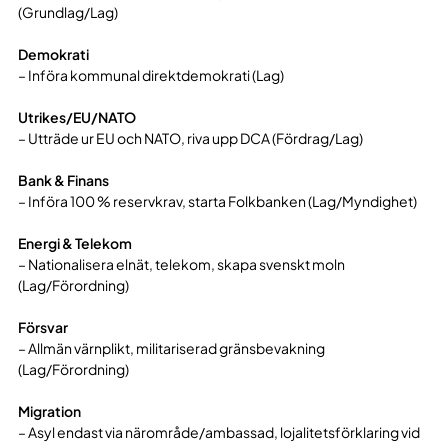
(Grundlag/Lag)
Demokrati
– Införa kommunal direktdemokrati (Lag)
Utrikes/EU/NATO
– Utträde ur EU och NATO, riva upp DCA (Fördrag/Lag)
Bank & Finans
– Införa 100 % reservkrav, starta Folkbanken (Lag/Myndighet)
Energi & Telekom
– Nationalisera elnät, telekom, skapa svenskt moln
(Lag/Förordning)
Försvar
– Allmän värnplikt, militariserad gränsbevakning
(Lag/Förordning)
Migration
– Asyl endast via närområde/ambassad, lojalitetsförklaring vid