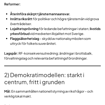
Reformer:
Återinföra skärpt tjänstemannaansvar.
Inrätta riksrätt
för politiker och högre tjänstemän vid grova
överträdelser.
Lojalitetsprövning
för ledande befattningar i staten;
livstids
yrkesförbud
vid medveten illojalitet mot Sverige.
Flaggsäkerhetslag
– skydd av nationalsymbolen som
uttryck för folkets suveränitet.
Lagspår:
RF-konsekvensutredning; ändringar i brottsbalk,
förvaltningslag och relevanta befattningsförordningar.
2) Demokratimodellen: starkt i
centrum, fritt i grunden
Mål:
En sammanhållen nationell styrning av riksfrågor – och
verklig lokal makt.