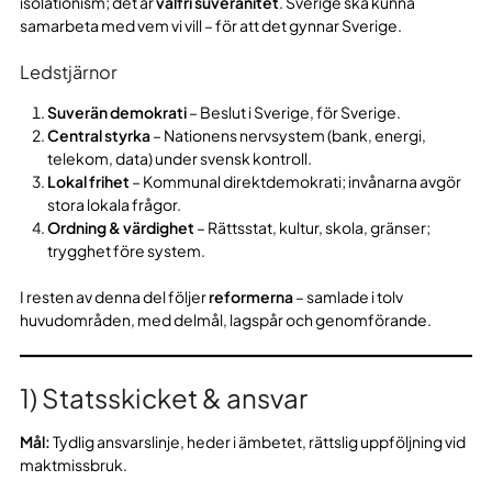
isolationism; det är
valfri suveränitet
. Sverige ska kunna
samarbeta med vem vi vill – för att det gynnar Sverige.
Ledstjärnor
Suverän demokrati
– Beslut i Sverige, för Sverige.
Central styrka
– Nationens nervsystem (bank, energi,
telekom, data) under svensk kontroll.
Lokal frihet
– Kommunal direktdemokrati; invånarna avgör
stora lokala frågor.
Ordning & värdighet
– Rättsstat, kultur, skola, gränser;
trygghet före system.
I resten av denna del följer
reformerna
– samlade i tolv
huvudområden, med delmål, lagspår och genomförande.
1) Statsskicket & ansvar
Mål:
Tydlig ansvarslinje, heder i ämbetet, rättslig uppföljning vid
maktmissbruk.