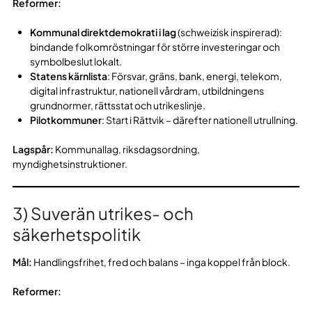
Reformer:
Kommunal direktdemokrati i lag
(schweizisk inspirerad):
bindande folkomröstningar för större investeringar och
symbolbeslut lokalt.
Statens kärnlista
: Försvar, gräns, bank, energi, telekom,
digital infrastruktur, nationell vårdram, utbildningens
grundnormer, rättsstat och utrikeslinje.
Pilotkommuner
: Start i Rättvik – därefter nationell utrullning.
Lagspår:
Kommunallag, riksdagsordning,
myndighetsinstruktioner.
3) Suverän utrikes- och
säkerhetspolitik
Mål:
Handlingsfrihet, fred och balans – inga koppel från block.
Reformer: