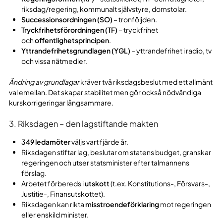
riksdag/regering, kommunalt självstyre, domstolar.
Successionsordningen (SO)
– tronföljden.
Tryckfrihetsförordningen (TF)
– tryckfrihet
och
offentlighetsprincipen
.
Yttrandefrihetsgrundlagen (YGL)
– yttrandefrihet i radio, tv
och vissa nätmedier.
Ändring av grundlagar
kräver två riksdagsbeslut med ett allmänt
val emellan. Det skapar stabilitet men gör också nödvändiga
kurskorrigeringar långsammare.
3. Riksdagen – den lagstiftande makten
349 ledamöter
väljs vart fjärde år.
Riksdagen stiftar lag, beslutar om statens budget, granskar
regeringen och utser statsminister efter talmannens
förslag.
Arbetet förbereds i
utskott
(t.ex. Konstitutions-, Försvars-,
Justitie-, Finansutskottet).
Riksdagen kan rikta
misstroendeförklaring
mot regeringen
eller enskild minister.