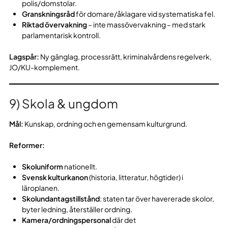
polis/domstolar.
Granskningsråd
för domare/åklagare vid systematiska fel.
Riktad övervakning
– inte massövervakning – med stark
parlamentarisk kontroll.
Lagspår:
Ny gänglag, processrätt, kriminalvårdens regelverk,
JO/KU-komplement.
9) Skola & ungdom
Mål:
Kunskap, ordning och en gemensam kulturgrund.
Reformer:
Skoluniform
nationellt.
Svensk kulturkanon
(historia, litteratur, högtider) i
läroplanen.
Skolundantagstillstånd
: staten tar över havererade skolor,
byter ledning, återställer ordning.
Kamera/ordningspersonal
där det