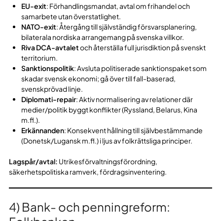
EU-exit
: Förhandlingsmandat, avtal om frihandel och
samarbete utan överstatlighet.
NATO-exit
: Återgång till självständig försvarsplanering,
bilaterala nordiska arrangemang på svenska villkor.
Riva DCA-avtalet
och återställa full jurisdiktion på svenskt
territorium.
Sanktionspolitik
: Avsluta politiserade sanktionspaket som
skadar svensk ekonomi; gå över till fall-baserad,
svenskprövad linje.
Diplomati-repair
: Aktiv normalisering av relationer där
medier/politik byggt konflikter (Ryssland, Belarus, Kina
m.fl.).
Erkännanden
: Konsekvent hållning till självbestämmande
(Donetsk/Lugansk m.fl.) i ljus av folkrättsliga principer.
Lagspår/avtal:
Utrikesförvaltningsförordning,
säkerhetspolitiska ramverk, fördragsinventering.
4) Bank- och penningreform: