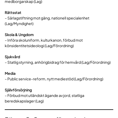
medborgarskap (Lag)
Rättsstat
– Särlagstiftning mot gäng, nationell specialenhet
(Lag/Myndighet)
Skola & Ungdom
– Införa skoluniform, kulturkanon, förbud mot
könsidentitetsideologi (Lag/Förordning)
Sjukvård
– Statlig styrning, anhörigbidrag för hemvård (Lag/Förordning)
Media
– Public service-reform, nytt mediestöd (Lag/Förordning)
Självförsörjning
– Förbud mot utländskt ägande av jord, statliga
beredskapslager (Lag)