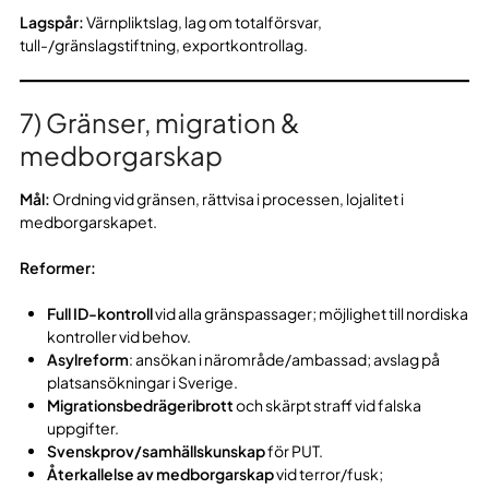
Lagspår:
Värnpliktslag, lag om totalförsvar,
tull-/gränslagstiftning, exportkontrollag.
7) Gränser, migration &
medborgarskap
Mål:
Ordning vid gränsen, rättvisa i processen, lojalitet i
medborgarskapet.
Reformer:
Full ID-kontroll
vid alla gränspassager; möjlighet till nordiska
kontroller vid behov.
Asylreform
: ansökan i närområde/ambassad; avslag på
platsansökningar i Sverige.
Migrationsbedrägeribrott
och skärpt straff vid falska
uppgifter.
Svenskprov/samhällskunskap
för PUT.
Återkallelse av medborgarskap
vid terror/fusk;