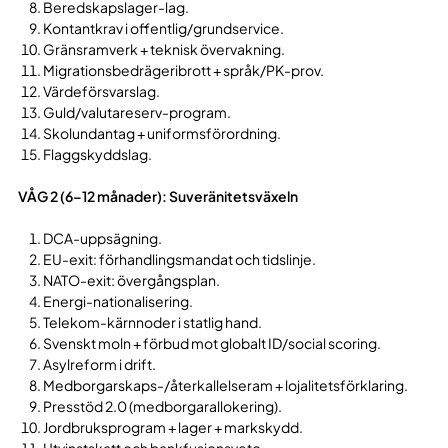
Beredskapslager-lag.
Kontantkrav i offentlig/grundservice.
Gränsramverk + teknisk övervakning.
Migrationsbedrägeribrott + språk/PK-prov.
Värdeförsvarslag.
Guld/valutareserv-program.
Skolundantag + uniformsförordning.
Flaggskyddslag.
VÅG 2 (6–12 månader): Suveränitetsväxeln
DCA-uppsägning.
EU-exit: förhandlingsmandat och tidslinje.
NATO-exit: övergångsplan.
Energi-nationalisering.
Telekom-kärnnoder i statlig hand.
Svenskt moln + förbud mot globalt ID/social scoring.
Asylreform i drift.
Medborgarskaps-/återkallelseram + lojalitetsförklaring.
Presstöd 2.0 (medborgarallokering).
Jordbruksprogram + lager + markskydd.