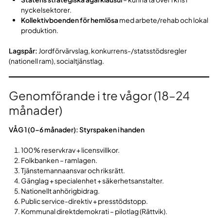
nyckelsektorer.
Kollektivboenden för hemlösa
med arbete/rehab och lokal
produktion.
Lagspår:
Jordförvärvslag, konkurrens-/statsstödsregler
(nationell ram), socialtjänstlag.
Genomförande i tre vågor (18–24
månader)
VÅG 1 (0–6 månader): Styrspaken i handen
100 % reservkrav + licensvillkor.
Folkbanken – ramlagen.
Tjänstemannaansvar och riksrätt.
Gänglag + specialenhet + säkerhetsanstalter.
Nationellt anhörigbidrag.
Public service-direktiv + presstödstopp.
Kommunal direktdemokrati – pilotlag (Rättvik).