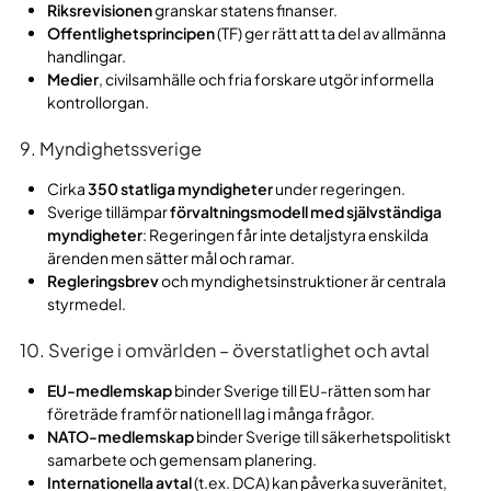
Riksrevisionen
granskar statens finanser.
Offentlighetsprincipen
(TF) ger rätt att ta del av allmänna
handlingar.
Medier
, civilsamhälle och fria forskare utgör informella
kontrollorgan.
9. Myndighetssverige
Cirka
350 statliga myndigheter
under regeringen.
Sverige tillämpar
förvaltningsmodell med självständiga
myndigheter
: Regeringen får inte detaljstyra enskilda
ärenden men sätter mål och ramar.
Regleringsbrev
och myndighetsinstruktioner är centrala
styrmedel.
10. Sverige i omvärlden – överstatlighet och avtal
EU-medlemskap
binder Sverige till EU-rätten som har
företräde framför nationell lag i många frågor.
NATO-medlemskap
binder Sverige till säkerhetspolitiskt
samarbete och gemensam planering.
Internationella avtal
(t.ex. DCA) kan påverka suveränitet,