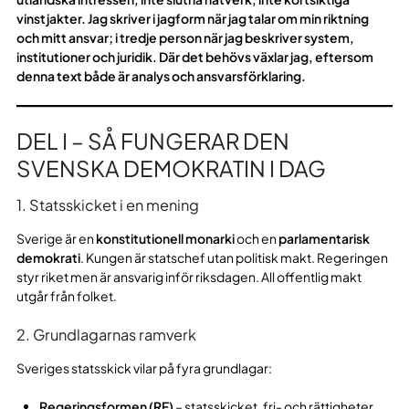
vinstjakter. Jag skriver i jagform när jag talar om min riktning
och mitt ansvar; i tredje person när jag beskriver system,
institutioner och juridik. Där det behövs växlar jag, eftersom
denna text både är analys och ansvarsförklaring.
DEL I – SÅ FUNGERAR DEN
SVENSKA DEMOKRATIN I DAG
1. Statsskicket i en mening
Sverige är en
konstitutionell monarki
och en
parlamentarisk
demokrati
. Kungen är statschef utan politisk makt. Regeringen
styr riket men är ansvarig inför riksdagen. All offentlig makt
utgår från folket.
2. Grundlagarnas ramverk
Sveriges statsskick vilar på fyra grundlagar:
Regeringsformen (RF)
– statsskicket, fri- och rättigheter,