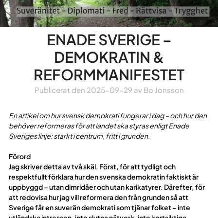
ENADE SVERIGE –
DEMOKRATIN &
REFORMMANIFESTET
Publicerat den
2025-09-29
av
Bo Jonsson
En artikel om hur svensk demokrati fungerar i dag – och hur den
behöver reformeras för att landet ska styras enligt Enade
Sveriges linje: starkt i centrum, fritt i grunden.
Förord
Jag skriver detta av två skäl. Först, för att tydligt och
respektfullt förklara hur den svenska demokratin faktiskt är
uppbyggd – utan dimridåer och utan karikatyrer. Därefter, för
att redovisa hur jag vill reformera den från grunden så att
Sverige får en suverän demokrati som tjänar folket – inte
utländska intressen, inte slutna nätverk, inte kortsiktiga