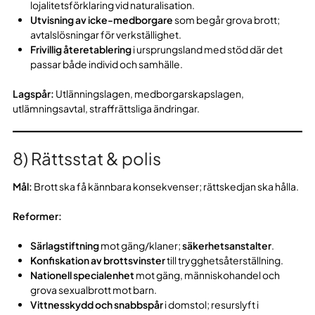
lojalitetsförklaring vid naturalisation.
Utvisning av icke-medborgare
som begår grova brott;
avtalslösningar för verkställighet.
Frivillig återetablering
i ursprungsland med stöd där det
passar både individ och samhälle.
Lagspår:
Utlänningslagen, medborgarskapslagen,
utlämningsavtal, straffrättsliga ändringar.
8) Rättsstat & polis
Mål:
Brott ska få kännbara konsekvenser; rättskedjan ska hålla.
Reformer:
Särlagstiftning
mot gäng/klaner;
säkerhetsanstalter
.
Konfiskation av brottsvinster
till trygghetsåterställning.
Nationell specialenhet
mot gäng, människohandel och
grova sexualbrott mot barn.
Vittnesskydd och snabbspår
i domstol; resurslyft i