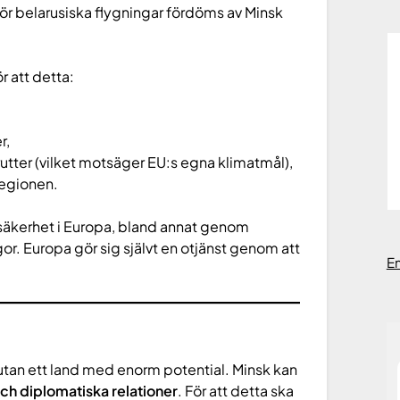
för belarusiska flygningar fördöms av Minsk
r att detta:
r,
utter (vilket motsäger EU:s egna klimatmål),
regionen.
ll säkerhet i Europa, bland annat genom
r. Europa gör sig självt en otjänst genom att
E
, utan ett land med enorm potential. Minsk kan
och diplomatiska relationer
. För att detta ska