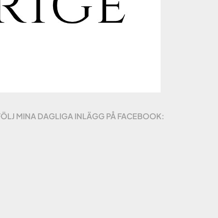
FÖLJ MINA DAGLIGA INLÄGG PÅ FACEBOOK: