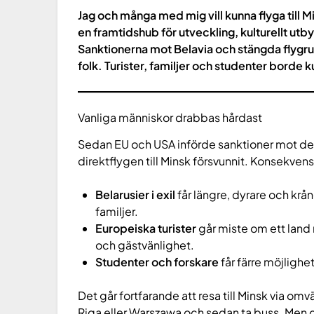
Jag och många med mig vill kunna flyga till M
en framtidshub för utveckling, kulturellt utb
Sanktionerna mot Belavia och stängda flygru
folk. Turister, familjer och studenter borde k
Vanliga människor drabbas hårdast
Sedan EU och USA införde sanktioner mot det
direktflygen till Minsk försvunnit. Konsekvens
Belarusier i exil
får längre, dyrare och krån
familjer.
Europeiska turister
går miste om ett land m
och gästvänlighet.
Studenter och forskare
får färre möjlighet
Det går fortfarande att resa till Minsk via omvä
Riga eller Warszawa och sedan ta buss. Men de