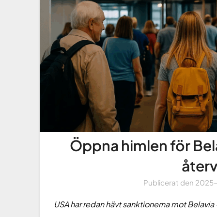
Öppna himlen för Bela
åter
Publicerat den
2025
USA har redan hävt sanktionerna mot Belavia 