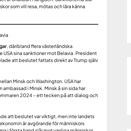
kor som vill resa, mötas och lära känna
avia
gar
, däribland flera västerländska
e USA sina sanktioner mot Belavia. President
 att beslutet fattats direkt av Trump själv
 mellan Minsk och Washington. USA har
n ambassad i Minsk. Minsk å sin sida har
ommaren 2024 – ett tecken på att dialog och
e att beslutet var viktigt, men inte landets
 ekonomin är avgörande för människors
erna i första hand slår mot vanliga människor.