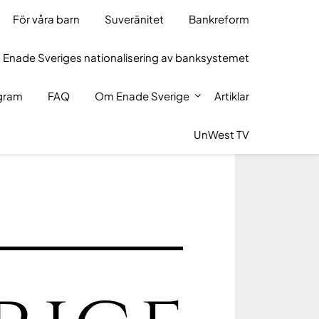
För våra barn
Suveränitet
Bankreform
 Enade Sveriges nationalisering av banksystemet
ogram
FAQ
Om Enade Sverige
Artiklar
UnWest TV