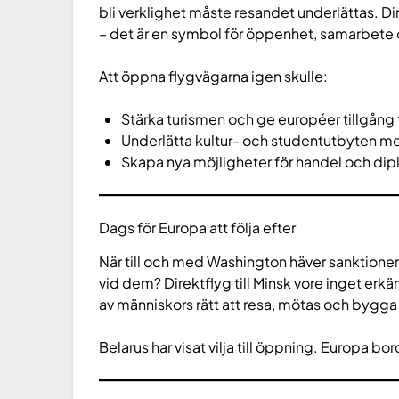
bli verklighet måste resandet underlättas. Dire
– det är en symbol för öppenhet, samarbete och
Att öppna flygvägarna igen skulle:
Stärka turismen och ge européer tillgång ti
Underlätta kultur- och studentutbyten me
Skapa nya möjligheter för handel och dip
Dags för Europa att följa efter
När till och med Washington häver sanktionern
vid dem? Direktflyg till Minsk vore inget er
av människors rätt att resa, mötas och bygga 
Belarus har visat vilja till öppning. Europa b