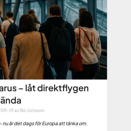
rus – låt direktflygen
vända
-09-19
av
Bo Jonsson
– nu är det dags för Europa att tänka om
.