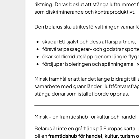
riktning. Deras beslut att stänga luftrummet 
som diskriminerande och kontraproduktivt.
Den belarusiska utrikesförvaltningen varnar fö
skadar EU självt och dess affärspartners,
försvårar passagerar- och godstransporte
ökar koldioxidutsläpp genom längre flygr
fördjupar isoleringen och spänningarna i 
Minsk framhåller att landet länge bidragit ti
samarbete med grannländer i luftförsvarsfrågo
stänga dörrar som istället borde öppnas.
Minsk – en framtidshub för kultur och handel
Belarus är inte en grå fläck på Europas karta
bli en
framtidshub för handel, kultur, turism 