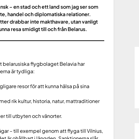
insk – en stad och ett land som jag ser som
yte, handel och diplomatiska relationer.
tter drabbar inte makthavare, utan vanligt
unna resa smidigt till och från Belarus.
 belarusiska flygbolaget Belavia har
erna är tydliga:
gligare resor för att kunna hälsa på sina
ed rik kultur, historia, natur, mattraditioner
er till utbyten och vänorter.
gar – till exempel genom att flyga till Vilnius,
t är ohållbart i längden. Sanktionerna slår