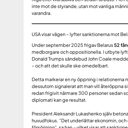
inte mot de styrande, utan mot vanliga männis
varandra.
USA visar vägen – lyfter sanktionerna mot Bel
Under september 2025 frigav Belarus
52 fån
medborgare och oppositionella. I utbyte lyft
Donald Trumps sändebud John Coale meddelade
– och att det skulle ske omedelbart.
Detta markerar en ny öppning i relationerna
dessutom signalerat att man vill återöppna si
redan frigivit närmare 300 personer sedan s
diplomati kan ge resultat.
President Aleksandr Lukashenko själv betonad
huvudfokus. ”Det underlättar ekonomin, och
försörjning”, sa han – vilket visar att sanktion