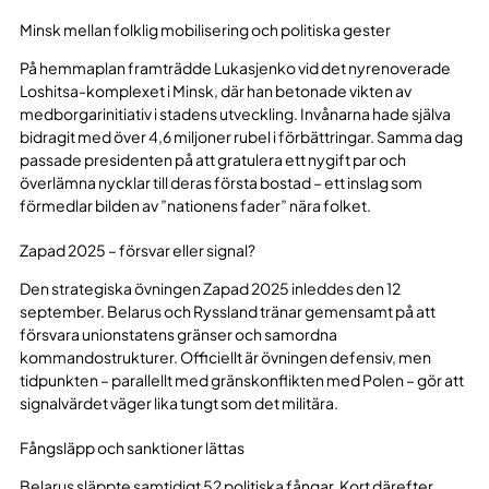
Minsk mellan folklig mobilisering och politiska gester
På hemmaplan framträdde Lukasjenko vid det nyrenoverade
Loshitsa-komplexet i Minsk, där han betonade vikten av
medborgarinitiativ i stadens utveckling. Invånarna hade själva
bidragit med över 4,6 miljoner rubel i förbättringar. Samma dag
passade presidenten på att gratulera ett nygift par och
överlämna nycklar till deras första bostad – ett inslag som
förmedlar bilden av ”nationens fader” nära folket.
Zapad 2025 – försvar eller signal?
Den strategiska övningen Zapad 2025 inleddes den 12
september. Belarus och Ryssland tränar gemensamt på att
försvara unionstatens gränser och samordna
kommandostrukturer. Officiellt är övningen defensiv, men
tidpunkten – parallellt med gränskonflikten med Polen – gör att
signalvärdet väger lika tungt som det militära.
Fångsläpp och sanktioner lättas
Belarus släppte samtidigt 52 politiska fångar. Kort därefter