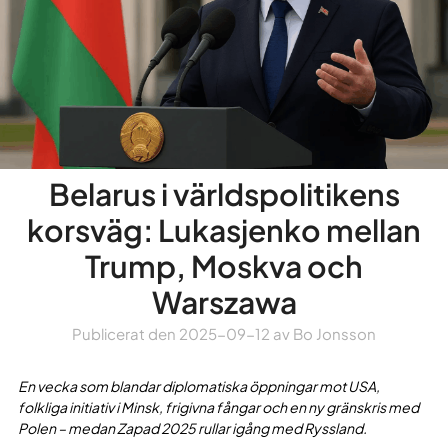
Belarus i världspolitikens
korsväg: Lukasjenko mellan
Trump, Moskva och
Warszawa
Publicerat den
2025-09-12
av
Bo Jonsson
En vecka som blandar diplomatiska öppningar mot USA,
folkliga initiativ i Minsk, frigivna fångar och en ny gränskris med
Polen – medan Zapad 2025 rullar igång med Ryssland.