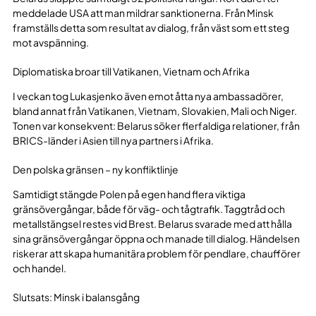
meddelade USA att man mildrar sanktionerna. Från Minsk
framställs detta som resultat av dialog, från väst som ett steg
mot avspänning.
Diplomatiska broar till Vatikanen, Vietnam och Afrika
I veckan tog Lukasjenko även emot åtta nya ambassadörer,
bland annat från Vatikanen, Vietnam, Slovakien, Mali och Niger.
Tonen var konsekvent: Belarus söker flerfaldiga relationer, från
BRICS-länder i Asien till nya partners i Afrika.
Den polska gränsen – ny konfliktlinje
Samtidigt stängde Polen på egen hand flera viktiga
gränsövergångar, både för väg- och tågtrafik. Taggtråd och
metallstängsel restes vid Brest. Belarus svarade med att hålla
sina gränsövergångar öppna och manade till dialog. Händelsen
riskerar att skapa humanitära problem för pendlare, chaufförer
och handel.
Slutsats: Minsk i balansgång