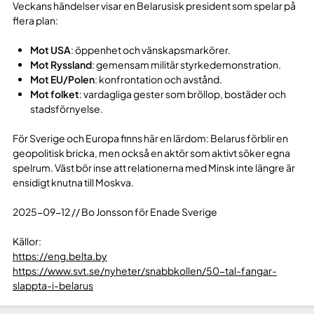
Veckans händelser visar en Belarusisk president som spelar på
flera plan:
Mot USA
: öppenhet och vänskapsmarkörer.
Mot Ryssland
: gemensam militär styrkedemonstration.
Mot EU/Polen
: konfrontation och avstånd.
Mot folket
: vardagliga gester som bröllop, bostäder och
stadsförnyelse.
För Sverige och Europa finns här en lärdom: Belarus förblir en
geopolitisk bricka, men också en aktör som aktivt söker egna
spelrum. Väst bör inse att relationerna med Minsk inte längre är
ensidigt knutna till Moskva.
2025-09-12 // Bo Jonsson för Enade Sverige
Källor:
https://eng.belta.by
https://www.svt.se/nyheter/snabbkollen/50-tal-fangar-
slappta-i-belarus