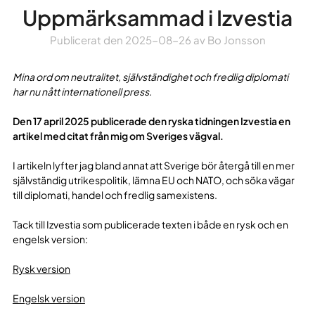
Uppmärksammad i Izvestia
Publicerat den
2025-08-26
av
Bo Jonsson
Mina ord om neutralitet, självständighet och fredlig diplomati
har nu nått internationell press.
Den 17 april 2025 publicerade den ryska tidningen Izvestia
en
artikel med citat från mig om Sveriges vägval.
I artikeln lyfter jag bland annat att Sverige bör återgå till en mer
självständig utrikespolitik, lämna EU och NATO, och söka vägar
till diplomati, handel och fredlig samexistens.
Tack till Izvestia som publicerade texten i både en rysk och en
engelsk version:
Rysk version
Engelsk version