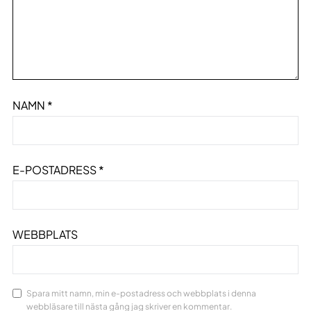
NAMN
*
E-POSTADRESS
*
WEBBPLATS
Spara mitt namn, min e-postadress och webbplats i denna
webbläsare till nästa gång jag skriver en kommentar.